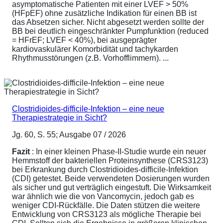
asymptomatische Patienten mit einer LVEF > 50%
(HFpEF) ohne zusätzliche Indikation für einen BB ist
das Absetzen sicher. Nicht abgesetzt werden sollte der
BB bei deutlich eingeschränkter Pumpfunktion (reduced
= HFrEF; LVEF < 40%), bei ausgeprägter
kardiovaskulärer Komorbidität und tachykarden
Rhythmusstörungen (z.B. Vorhofflimmern). ...
Clostridioides-difficile-Infektion – eine neue
Therapiestrategie in Sicht?
Jg. 60, S. 55; Ausgabe 07 / 2026
Fazit
: In einer kleinen Phase-II-Studie wurde ein neuer
Hemmstoff der bakteriellen Proteinsynthese (CRS3123)
bei Erkrankung durch Clostridioides-difficile-Infektion
(CDI) getestet. Beide verwendeten Dosierungen wurden
als sicher und gut verträglich eingestuft. Die Wirksamkeit
war ähnlich wie die von Vancomycin, jedoch gab es
weniger CDI-Rückfälle. Die Daten stützen die weitere
Entwicklung von CRS3123 als mögliche Therapie bei