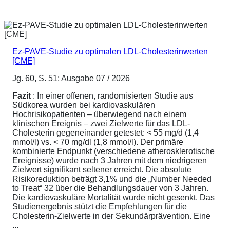
Ez-PAVE-Studie zu optimalen LDL-Cholesterinwerten
[CME]
Jg. 60, S. 51; Ausgabe 07 / 2026
Fazit
: In einer offenen, randomisierten Studie aus
Südkorea wurden bei kardiovaskulären
Hochrisikopatienten – überwiegend nach einem
klinischen Ereignis – zwei Zielwerte für das LDL-
Cholesterin gegeneinander getestet: < 55 mg/d (1,4
mmol/l) vs. < 70 mg/dl (1,8 mmol/l). Der primäre
kombinierte Endpunkt (verschiedene atherosklerotische
Ereignisse) wurde nach 3 Jahren mit dem niedrigeren
Zielwert signifikant seltener erreicht. Die absolute
Risikoreduktion beträgt 3,1% und die „Number Needed
to Treat“ 32 über die Behandlungsdauer von 3 Jahren.
Die kardiovaskuläre Mortalität wurde nicht gesenkt. Das
Studienergebnis stützt die Empfehlungen für die
Cholesterin-Zielwerte in der Sekundärprävention. Eine
...