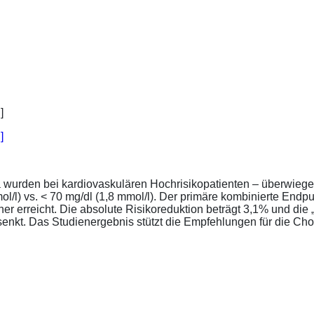
]
a wurden bei kardiovaskulären Hochrisikopatienten – überwiege
l/l) vs. < 70 mg/dl (1,8 mmol/l). Der primäre kombinierte Endp
tener erreicht. Die absolute Risikoreduktion beträgt 3,1% und 
senkt. Das Studienergebnis stützt die Empfehlungen für die Chol