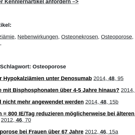
r Kennlernartikel anfordern –>
ikel:
ziämie,
Nebenwirkungen,
Osteonekrosen,
Osteoporose,
,
m Schlagwort: Osteoporose
r Hypokalziämien unter Denosumab
2014,
48
, 95
 mit Bisphosphonaten über 4-5 Jahre hinaus?
2014
ll nicht mehr angewendet werden
2014,
48
, 15b
 = 800 IE/Tag reduzieren möglicherweise bei ältere
2012,
46
, 70
porose bei Frauen über 67 Jahre
2012,
46
, 15a