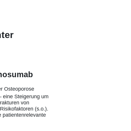
ter
enosumab
er Osteoporose
– eine Steigerung um
rakturen von
isikofaktoren (s.o.).
e patientenrelevante