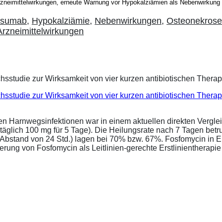
neimittelwirkungen, erneute Warnung vor Hypokalziämien als Nebenwirkun
osumab
,
Hypokalziämie
,
Nebenwirkungen
,
Osteonekros
rzneimittelwirkungen
eichsstudie zur Wirksamkeit von vier kurzen antibiotischen Ther
ren Harnwegsinfektionen war in einem aktuellen direkten Vergle
täglich 100 mg für 5 Tage). Die Heilungsrate nach 7 Tagen bet
im Abstand von 24 Std.) lagen bei 70% bzw. 67%. Fosfomycin in 
ung von Fosfomycin als Leitlinien-gerechte Erstlinientherapie .