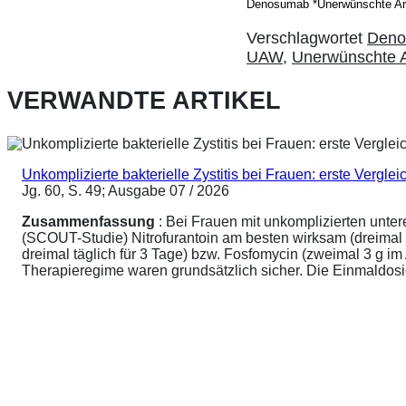
Denosumab *Unerwünschte Arz
Verschlagwortet
Den
UAW
,
Unerwünschte A
VERWANDTE ARTIKEL
Unkomplizierte bakterielle Zystitis bei Frauen: erste Vergl
Jg. 60, S. 49; Ausgabe 07 / 2026
Zusammenfassung
: Bei Frauen mit unkomplizierten unte
(SCOUT-Studie) Nitrofurantoin am besten wirksam (dreimal 
dreimal täglich für 3 Tage) bzw. Fosfomycin (zweimal 3 g 
Therapieregime waren grundsätzlich sicher. Die Einmaldosier