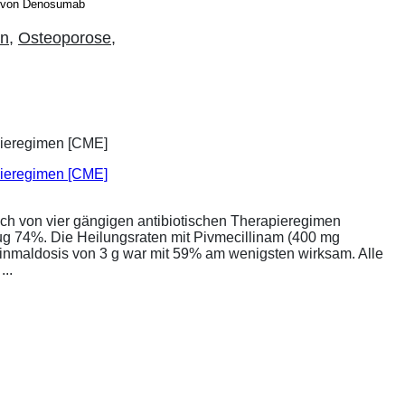
g von Denosumab
en
,
Osteoporose
,
apieregimen [CME]
ich von vier gängigen antibiotischen Therapieregimen
rug 74%. Die Heilungsraten mit Pivmecillinam (400 mg
Einmaldosis von 3 g war mit 59% am wenigsten wirksam. Alle
..