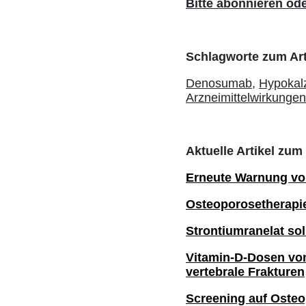
Bitte abonnieren ode
Schlagworte zum Art
Denosumab,
Hypokal
Arzneimittelwirkungen
Aktuelle Artikel zu
Erneute Warnung vo
Osteoporosetherapie
Strontiumranelat so
Vitamin-D-Dosen von
vertebrale Frakturen
Screening auf Osteo