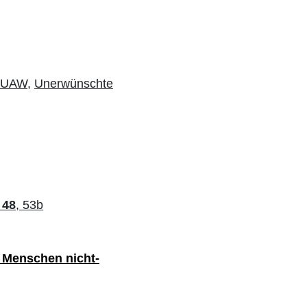
UAW,
Unerwünschte
,
48
, 53b
n Menschen nicht-