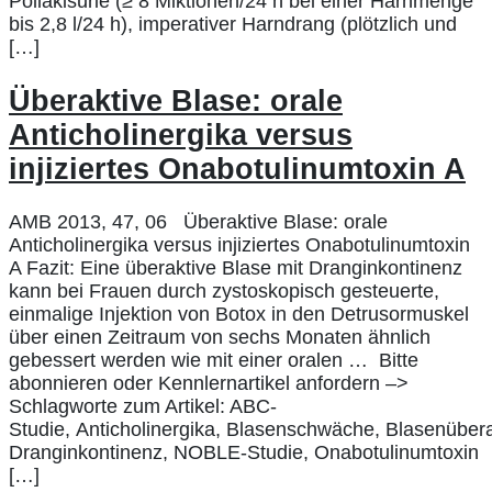
Pollakisurie (≥ 8 Miktionen/24 h bei einer Harnmenge
bis 2,8 l/24 h), imperativer Harndrang (plötzlich und
[…]
Überaktive Blase: orale
Anticholinergika versus
injiziertes Onabotulinumtoxin A
AMB 2013, 47, 06 Überaktive Blase: orale
Anticholinergika versus injiziertes Onabotulinumtoxin
A Fazit: Eine überaktive Blase mit Dranginkontinenz
kann bei Frauen durch zystoskopisch gesteuerte,
einmalige Injektion von Botox in den Detrusormuskel
über einen Zeitraum von sechs Monaten ähnlich
gebessert werden wie mit einer oralen … Bitte
abonnieren oder Kennlernartikel anfordern –>
Schlagworte zum Artikel: ABC-
Studie, Anticholinergika, Blasenschwäche, Blasenüberak
Dranginkontinenz, NOBLE-Studie, Onabotulinumtoxin
[…]