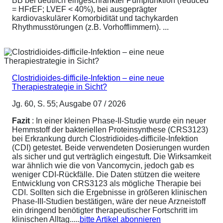
BB bei deutlich eingeschränkter Pumpfunktion (reduced
= HFrEF; LVEF < 40%), bei ausgeprägter
kardiovaskulärer Komorbidität und tachykarden
Rhythmusstörungen (z.B. Vorhofflimmern). ...
Clostridioides-difficile-Infektion – eine neue
Therapiestrategie in Sicht?
Jg. 60, S. 55; Ausgabe 07 / 2026
Fazit
: In einer kleinen Phase-II-Studie wurde ein neuer
Hemmstoff der bakteriellen Proteinsynthese (CRS3123)
bei Erkrankung durch Clostridioides-difficile-Infektion
(CDI) getestet. Beide verwendeten Dosierungen wurden
als sicher und gut verträglich eingestuft. Die Wirksamkeit
war ähnlich wie die von Vancomycin, jedoch gab es
weniger CDI-Rückfälle. Die Daten stützen die weitere
Entwicklung von CRS3123 als mögliche Therapie bei
CDI. Sollten sich die Ergebnisse in größeren klinischen
Phase-III-Studien bestätigen, wäre der neue Arzneistoff
ein dringend benötigter therapeutischer Fortschritt im
klinischen Alltag.....
bitte Artikel abonnieren