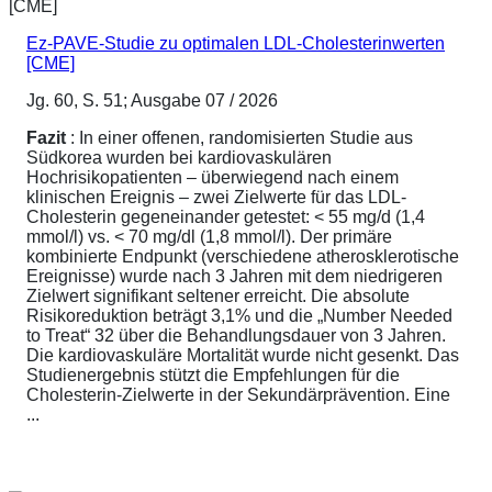
Ez-PAVE-Studie zu optimalen LDL-Cholesterinwerten
[CME]
Jg. 60, S. 51; Ausgabe 07 / 2026
Fazit
: In einer offenen, randomisierten Studie aus
Südkorea wurden bei kardiovaskulären
Hochrisikopatienten – überwiegend nach einem
klinischen Ereignis – zwei Zielwerte für das LDL-
Cholesterin gegeneinander getestet: < 55 mg/d (1,4
mmol/l) vs. < 70 mg/dl (1,8 mmol/l). Der primäre
kombinierte Endpunkt (verschiedene atherosklerotische
Ereignisse) wurde nach 3 Jahren mit dem niedrigeren
Zielwert signifikant seltener erreicht. Die absolute
Risikoreduktion beträgt 3,1% und die „Number Needed
to Treat“ 32 über die Behandlungsdauer von 3 Jahren.
Die kardiovaskuläre Mortalität wurde nicht gesenkt. Das
Studienergebnis stützt die Empfehlungen für die
Cholesterin-Zielwerte in der Sekundärprävention. Eine
...