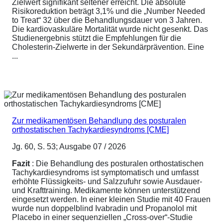
Zielwert signifikant seltener erreicht. Die absolute
Risikoreduktion beträgt 3,1% und die „Number Needed
to Treat“ 32 über die Behandlungsdauer von 3 Jahren.
Die kardiovaskuläre Mortalität wurde nicht gesenkt. Das
Studienergebnis stützt die Empfehlungen für die
Cholesterin-Zielwerte in der Sekundärprävention. Eine
...
Zur medikamentösen Behandlung des posturalen
orthostatischen Tachykardiesyndroms [CME]
Jg. 60, S. 53; Ausgabe 07 / 2026
Fazit
: Die Behandlung des posturalen orthostatischen
Tachykardiesyndroms ist symptomatisch und umfasst
erhöhte Flüssigkeits- und Salzzufuhr sowie Ausdauer-
und Krafttraining. Medikamente können unterstützend
eingesetzt werden. In einer kleinen Studie mit 40 Frauen
wurde nun doppelblind Ivabradin und Propanolol mit
Placebo in einer sequenziellen „Cross-over“-Studie