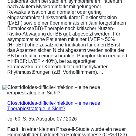
Südkorea kann bei stabilen, symptomfreien Patienten
nach akutem Myokardinfarkt mit gelungener
Revaskularisation und normaler oder gering
eingeschränkter linksventrikulärer Ejektionsfraktion
(LVEF) sowie einer über mehr als ein Jahr fortgeführten
Betablocker(BB)-Therapie nach kritischer Nutzen-
Risiko-Abwägung der BB ggf. abgesetzt werden. Für
asymptomatische Patienten mit einer LVEF > 50%
(HFpEF) ohne zusätzliche Indikation für einen BB ist
das Absetzen sicher. Nicht abgesetzt werden sollte der
BB bei deutlich eingeschränkter Pumpfunktion (reduced
= HFrEF; LVEF < 40%), bei ausgeprägter
kardiovaskulärer Komorbidität und tachykarden
Rhythmusstörungen (z.B. Vorhofflimmern). ...
Clostridioides-difficile-Infektion – eine neue
Therapiestrategie in Sicht?
Jg. 60, S. 55; Ausgabe 07 / 2026
Fazit
: In einer kleinen Phase-II-Studie wurde ein neuer
Hemmstoff der bakteriellen Proteinsynthese (CRS3123)