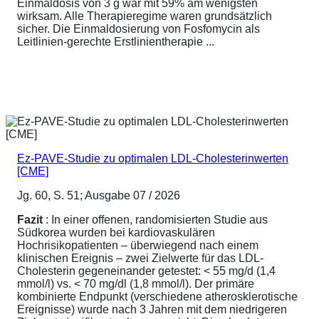
Einmaldosis von 3 g war mit 59% am wenigsten
wirksam. Alle Therapieregime waren grundsätzlich
sicher. Die Einmaldosierung von Fosfomycin als
Leitlinien-gerechte Erstlinientherapie ...
Ez-PAVE-Studie zu optimalen LDL-Cholesterinwerten
[CME]
Jg. 60, S. 51; Ausgabe 07 / 2026
Fazit
: In einer offenen, randomisierten Studie aus
Südkorea wurden bei kardiovaskulären
Hochrisikopatienten – überwiegend nach einem
klinischen Ereignis – zwei Zielwerte für das LDL-
Cholesterin gegeneinander getestet: < 55 mg/d (1,4
mmol/l) vs. < 70 mg/dl (1,8 mmol/l). Der primäre
kombinierte Endpunkt (verschiedene atherosklerotische
Ereignisse) wurde nach 3 Jahren mit dem niedrigeren