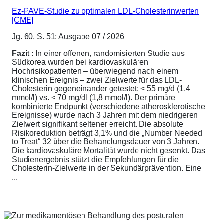
Ez-PAVE-Studie zu optimalen LDL-Cholesterinwerten
[CME]
Jg. 60, S. 51; Ausgabe 07 / 2026
Fazit
: In einer offenen, randomisierten Studie aus
Südkorea wurden bei kardiovaskulären
Hochrisikopatienten – überwiegend nach einem
klinischen Ereignis – zwei Zielwerte für das LDL-
Cholesterin gegeneinander getestet: < 55 mg/d (1,4
mmol/l) vs. < 70 mg/dl (1,8 mmol/l). Der primäre
kombinierte Endpunkt (verschiedene atherosklerotische
Ereignisse) wurde nach 3 Jahren mit dem niedrigeren
Zielwert signifikant seltener erreicht. Die absolute
Risikoreduktion beträgt 3,1% und die „Number Needed
to Treat“ 32 über die Behandlungsdauer von 3 Jahren.
Die kardiovaskuläre Mortalität wurde nicht gesenkt. Das
Studienergebnis stützt die Empfehlungen für die
Cholesterin-Zielwerte in der Sekundärprävention. Eine
...