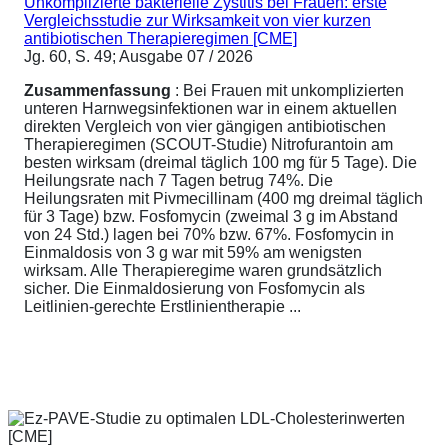
Unkomplizierte bakterielle Zystitis bei Frauen: erste
Vergleichsstudie zur Wirksamkeit von vier kurzen
antibiotischen Therapieregimen [CME]
Jg. 60, S. 49; Ausgabe 07 / 2026
Zusammenfassung
: Bei Frauen mit unkomplizierten
unteren Harnwegsinfektionen war in einem aktuellen
direkten Vergleich von vier gängigen antibiotischen
Therapieregimen (SCOUT-Studie) Nitrofurantoin am
besten wirksam (dreimal täglich 100 mg für 5 Tage). Die
Heilungsrate nach 7 Tagen betrug 74%. Die
Heilungsraten mit Pivmecillinam (400 mg dreimal täglich
für 3 Tage) bzw. Fosfomycin (zweimal 3 g im Abstand
von 24 Std.) lagen bei 70% bzw. 67%. Fosfomycin in
Einmaldosis von 3 g war mit 59% am wenigsten
wirksam. Alle Therapieregime waren grundsätzlich
sicher. Die Einmaldosierung von Fosfomycin als
Leitlinien-gerechte Erstlinientherapie ...