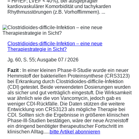
= HFrEF; LVEF < 40%), bei ausgeprägter
kardiovaskulärer Komorbidität und tachykarden
Rhythmusstörungen (z.B. Vorhofflimmern). ...
Clostridioides-difficile-Infektion – eine neue
Therapiestrategie in Sicht?
Jg. 60, S. 55; Ausgabe 07 / 2026
Fazit
: In einer kleinen Phase-II-Studie wurde ein neuer
Hemmstoff der bakteriellen Proteinsynthese (CRS3123)
bei Erkrankung durch Clostridioides-difficile-Infektion
(CDI) getestet. Beide verwendeten Dosierungen wurden
als sicher und gut verträglich eingestuft. Die Wirksamkeit
war ähnlich wie die von Vancomycin, jedoch gab es
weniger CDI-Rückfälle. Die Daten stützen die weitere
Entwicklung von CRS3123 als mögliche Therapie bei
CDI. Sollten sich die Ergebnisse in größeren klinischen
Phase-III-Studien bestätigen, wäre der neue Arzneistoff
ein dringend benötigter therapeutischer Fortschritt im
klinischen Alltag.....
bitte Artikel abonnieren