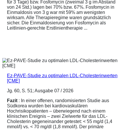
für 3 Tage) bzw. Fosfomycin (zweimal 3 g im Abstand
von 24 Std.) lagen bei 70% bzw. 67%. Fosfomycin in
Einmaldosis von 3 g war mit 59% am wenigsten
wirksam. Alle Therapieregime waren grundsätzlich
sicher. Die Einmaldosierung von Fosfomycin als
Leitlinien-gerechte Erstlinientherapie ...
Ez-PAVE-Studie zu optimalen LDL-Cholesterinwerten
[CME]
Jg. 60, S. 51; Ausgabe 07 / 2026
Fazit
: In einer offenen, randomisierten Studie aus
Südkorea wurden bei kardiovaskulären
Hochrisikopatienten – überwiegend nach einem
klinischen Ereignis – zwei Zielwerte für das LDL-
Cholesterin gegeneinander getestet: < 55 mg/d (1,4
mmol/l) vs. < 70 mg/dl (1,8 mmol/l). Der primäre