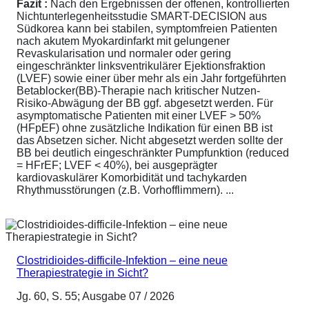
Fazit :
Nach den Ergebnissen der offenen, kontrollierten
Nichtunterlegenheitsstudie SMART-DECISION aus
Südkorea kann bei stabilen, symptomfreien Patienten
nach akutem Myokardinfarkt mit gelungener
Revaskularisation und normaler oder gering
eingeschränkter linksventrikulärer Ejektionsfraktion
(LVEF) sowie einer über mehr als ein Jahr fortgeführten
Betablocker(BB)-Therapie nach kritischer Nutzen-
Risiko-Abwägung der BB ggf. abgesetzt werden. Für
asymptomatische Patienten mit einer LVEF > 50%
(HFpEF) ohne zusätzliche Indikation für einen BB ist
das Absetzen sicher. Nicht abgesetzt werden sollte der
BB bei deutlich eingeschränkter Pumpfunktion (reduced
= HFrEF; LVEF < 40%), bei ausgeprägter
kardiovaskulärer Komorbidität und tachykarden
Rhythmusstörungen (z.B. Vorhofflimmern). ...
Clostridioides-difficile-Infektion – eine neue
Therapiestrategie in Sicht?
Jg. 60, S. 55; Ausgabe 07 / 2026