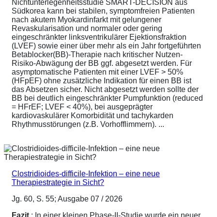
Nichtunterlegenheitsstudie SMART-DECISION aus
Südkorea kann bei stabilen, symptomfreien Patienten
nach akutem Myokardinfarkt mit gelungener
Revaskularisation und normaler oder gering
eingeschränkter linksventrikulärer Ejektionsfraktion
(LVEF) sowie einer über mehr als ein Jahr fortgeführten
Betablocker(BB)-Therapie nach kritischer Nutzen-
Risiko-Abwägung der BB ggf. abgesetzt werden. Für
asymptomatische Patienten mit einer LVEF > 50%
(HFpEF) ohne zusätzliche Indikation für einen BB ist
das Absetzen sicher. Nicht abgesetzt werden sollte der
BB bei deutlich eingeschränkter Pumpfunktion (reduced
= HFrEF; LVEF < 40%), bei ausgeprägter
kardiovaskulärer Komorbidität und tachykarden
Rhythmusstörungen (z.B. Vorhofflimmern). ...
Clostridioides-difficile-Infektion – eine neue
Therapiestrategie in Sicht?
Jg. 60, S. 55; Ausgabe 07 / 2026
Fazit
: In einer kleinen Phase-II-Studie wurde ein neuer