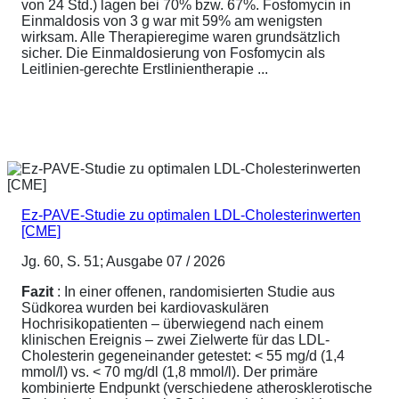
von 24 Std.) lagen bei 70% bzw. 67%. Fosfomycin in
Einmaldosis von 3 g war mit 59% am wenigsten
wirksam. Alle Therapieregime waren grundsätzlich
sicher. Die Einmaldosierung von Fosfomycin als
Leitlinien-gerechte Erstlinientherapie ...
Ez-PAVE-Studie zu optimalen LDL-Cholesterinwerten
[CME]
Jg. 60, S. 51; Ausgabe 07 / 2026
Fazit
: In einer offenen, randomisierten Studie aus
Südkorea wurden bei kardiovaskulären
Hochrisikopatienten – überwiegend nach einem
klinischen Ereignis – zwei Zielwerte für das LDL-
Cholesterin gegeneinander getestet: < 55 mg/d (1,4
mmol/l) vs. < 70 mg/dl (1,8 mmol/l). Der primäre
kombinierte Endpunkt (verschiedene atherosklerotische