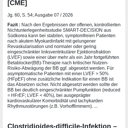
[CME]
Jg. 60, S. 54; Ausgabe 07 / 2026
Fazit :
Nach den Ergebnissen der offenen, kontrollierten
Nichtunterlegenheitsstudie SMART-DECISION aus
Südkorea kann bei stabilen, symptomfreien Patienten
nach akutem Myokardinfarkt mit gelungener
Revaskularisation und normaler oder gering
eingeschränkter linksventrikulärer Ejektionsfraktion
(LVEF) sowie einer über mehr als ein Jahr fortgeführten
Betablocker(BB)-Therapie nach kritischer Nutzen-
Risiko-Abwägung der BB ggf. abgesetzt werden. Für
asymptomatische Patienten mit einer LVEF > 50%
(HFpEF) ohne zusätzliche Indikation für einen BB ist
das Absetzen sicher. Nicht abgesetzt werden sollte der
BB bei deutlich eingeschränkter Pumpfunktion (reduced
= HFrEF; LVEF < 40%), bei ausgeprägter
kardiovaskulärer Komorbidität und tachykarden
Rhythmusstörungen (z.B. Vorhofflimmern). ...
Clostridioides-difficile-Infektion –