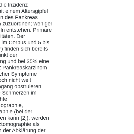
die lnzidenz
t einem Altersgipfel
en des Pankreas
n zuzuordnen; weniger
ln entstehen. Primäre
täten. Der
 im Corpus und 5 bis
 finden sich bereits
nkt der
ung und bei 35% eine
it Pankreaskarzinom
ischer Symptome
och nicht weit
ngang obstruieren
ie Schmerzen im
hte
ographie,
phie (bei der
en kann [2]), werden
ztomographie als
n der Abklärung der