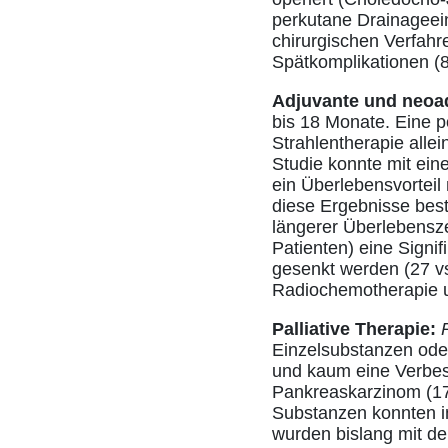
perkutane Drainageein
chirurgischen Verfahre
Spätkomplikationen (8
Adjuvante und neoad
bis 18 Monate. Eine p
Strahlentherapie allei
Studie konnte mit ein
ein Überlebensvorteil
diese Ergebnisse bestä
längerer Überlebensze
Patienten) eine Signif
gesenkt werden (27 v
Radiochemotherapie un
Palliative Therapie:
Einzelsubstanzen ode
und kaum eine Verbess
Pankreaskarzinom (17)
Substanzen konnten in
wurden bislang mit d