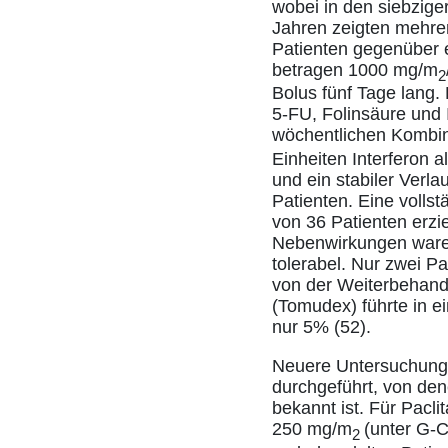
wobei in den siebzige
Jahren zeigten mehrer
Patienten gegenüber e
betragen 1000 mg/m
2
Bolus fünf Tage lang
5-FU, Folinsäure und I
wöchentlichen Kombi
Einheiten Interferon a
und ein stabiler Verla
Patienten. Eine voll
von 36 Patienten erzi
Nebenwirkungen waren
tolerabel. Nur zwei 
von der Weiterbehandl
(Tomudex) führte in e
nur 5% (52).
Neuere Untersuchunge
durchgeführt, von den
bekannt ist. Für Pacli
250 mg/m
(unter G-C
2