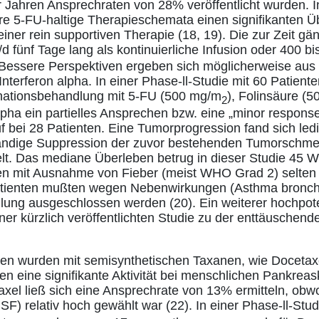
r Jahren Ansprechraten von 28% veröffentlicht wurden. I
e 5-FU-haltige Therapieschemata einen signifikanten Üb
iner rein supportiven Therapie (18, 19). Die zur Zeit g
/d fünf Tage lang als kontinuierliche Infusion oder 400 
. Bessere Perspektiven ergeben sich möglicherweise aus
nterferon alpha. In einer Phase-ll-Studie mit 60 Patiente
nationsbehandlung mit 5-FU (500 mg/m
), Folinsäure (
2
lpha ein partielles Ansprechen bzw. eine „minor response
uf bei 28 Patienten. Eine Tumorprogression fand sich ledi
ständige Suppression der zuvor bestehenden Tumorschme
elt. Das mediane Überleben betrug in dieser Studie 45 
 mit Ausnahme von Fieber (meist WHO Grad 2) selten 
Patienten mußten wegen Nebenwirkungen (Asthma bronchi
ung ausgeschlossen werden (20). Ein weiterer hochpote
iner kürzlich veröffentlichten Studie zu der enttäuschen
n wurden mit semisynthetischen Taxanen, wie Docetaxel
en eine signifikante Aktivität bei menschlichen Pankreas
taxel ließ sich eine Ansprechrate von 13% ermitteln, obw
SF) relativ hoch gewählt war (22). In einer Phase-ll-Stud