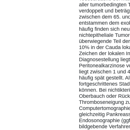
aller tumorbedingten T
verdoppelt und beträg
zwischen dem 65. und
entstammen dem exokr
häufig finden sich n
nichtepitheliale Tum
überwiegende Teil der
10% in der Cauda loka
Zeichen der lokalen 
Diagnosestellung lieg
Peritonealkarzinose 
liegt zwischen 1 und
häufig spät gestellt. 
fortgeschrittenes Sta
können. Bei nichtikt
Oberbauch oder Rücke
Thromboseneigung zur
Computertomographie 
gleichzeitig Pankrea
Endosonographie (ggf
bildgebende Verfahren