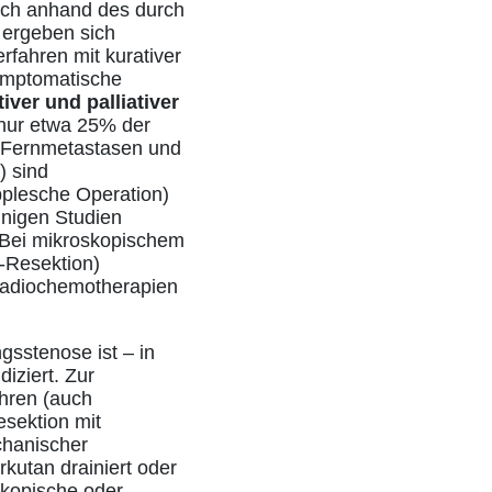
isch anhand des durch
 ergeben sich
rfahren mit kurativer
 symptomatische
iver und palliativer
 nur etwa 25% der
. Fernmetastasen und
) sind
pplesche Operation)
einigen Studien
. Bei mikroskopischem
-Resektion)
 Radiochemotherapien
gsstenose ist – in
iziert. Zur
hren (auch
esektion mit
chanischer
kutan drainiert oder
skopische oder