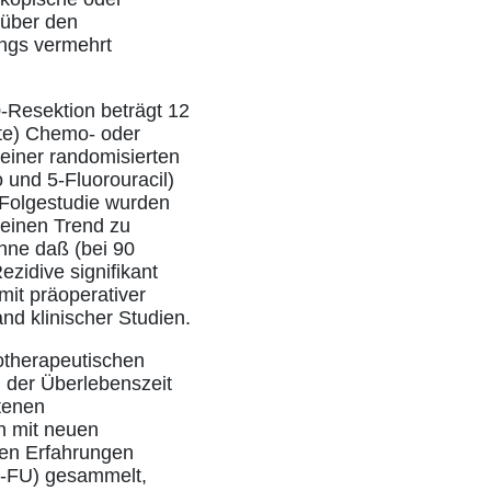
nüber den
ings vermehrt
-Resektion beträgt 12
nte) Chemo- oder
 einer randomisierten
 und 5-Fluorouracil)
n Folgestudie wurden
 einen Trend zu
hne daß (bei 90
ezidive signifikant
it präoperativer
nd klinischer Studien.
otherapeutischen
 der Überlebenszeit
tenen
n mit neuen
ten Erfahrungen
5-FU) gesammelt,