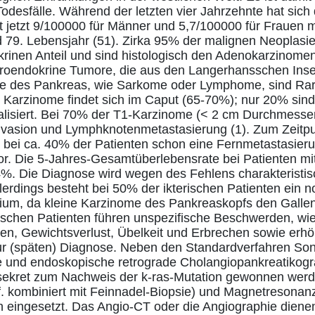
odesfälle. Während der letzten vier Jahrzehnte hat sich 
t jetzt 9/100000 für Männer und 5,7/100000 für Frauen mi
 79. Lebensjahr (51). Zirka 95% der malignen Neoplasi
inen Anteil und sind histologisch den Adenokarzinome
euroendokrine Tumore, die aus den Langerhansschen Inse
ore des Pankreas, wie Sarkome oder Lymphome, sind Rari
 Karzinome findet sich im Caput (65-70%); nur 20% sind
lisiert. Bei 70% der T1-Karzinome (< 2 cm Durchmesser)
Invasion und Lymphknotenmetastasierung (1). Zum Zeitpu
t bei ca. 40% der Patienten schon eine Fernmetastasier
vor. Die 5-Jahres-Gesamtüberlebensrate bei Patienten m
 4%. Die Diagnose wird wegen des Fehlens charakterist
Allerdings besteht bei 50% der ikterischen Patienten ein n
dium, da kleine Karzinome des Pankreaskopfs den Galle
erischen Patienten führen unspezifische Beschwerden, w
n, Gewichtsverlust, Übelkeit und Erbrechen sowie erhö
 (späten) Diagnose. Neben den Standardverfahren Son
und endoskopische retrograde Cholangiopankreatikogra
ssekret zum Nachweis der k-ras-Mutation gewonnen werd
. kombiniert mit Feinnadel-Biopsie) und Magnetresonan
 eingesetzt. Das Angio-CT oder die Angiographie diene