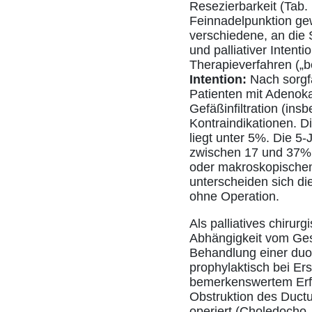
Resezierbarkeit (Tab.
Feinnadelpunktion gew
verschiedene, an die S
und palliativer Intent
Therapieverfahren („b
Intention:
Nach sorgfä
Patienten mit Adenoka
Gefäßinfiltration (in
Kontraindikationen. D
liegt unter 5%. Die 5-
zwischen 17 und 37%, 
oder makroskopischem
unterscheiden sich di
ohne Operation.
Als palliatives chiru
Abhängigkeit vom Gesa
Behandlung einer duo
prophylaktisch bei Er
bemerkenswertem Erfo
Obstruktion des Ductu
operiert (Choledocho