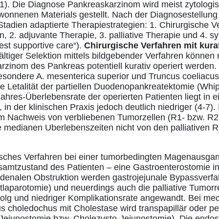
 1). Die Diagnose Pankreaskarzinom wird meist zytolog
onnenen Materials gestellt. Nach der Diagnosestellung
tadien adaptierte Therapiestrategien: 1. Chirurgische Ve
ion, 2. adjuvante Therapie, 3. palliative Therapie und 4.
est supportive care“).
Chirurgische Verfahren mit kurat
ltiger Selektion mittels bildgebender Verfahren können
rzinom des Pankreas potentiell kurativ operiert werden
sbesondere A. mesenterica superior und Truncus coeliacus
ie Letalität der partiellen Duodenopankreatektomie (Whi
Jahres-Überlebensrate der operierten Patienten liegt in 
in der klinischen Praxis jedoch deutlich niedriger (4-7)
 Nachweis von verbliebenen Tumorzellen (R1- bzw. R2
e medianen Uberlebenszeiten nicht von den palliativen
rgisches Verfahren bei einer tumorbedingten Magenausgan
mtzustand des Patienten – eine Gastroenterostomie ind
denalen Obstruktion werden gastrojejunale Bypassverfa
stlaparotomie) und neuerdings auch die palliative Tumorr
lg und niedriger Komplikationsrate angewandt. Bei me
s choledochus mit Cholestase wird transpapillär oder per
-Jejunostomie bzw. Cholezysto-Jejunostomie). Die endo