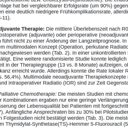
lage hat bei vergleichbarer Erfolgsrate (um 90%) gege
n eine deutlich niedrigere Frühkomplikationsrate, allerd
-11).
juvante Therapie:
Die mittlere Überlebenszeit nach R0
ostoperative (adjuvante) oder perioperative (neoadjuva
n führt nicht zu einer Änderung der Langzeitprognose. In
em multimodalen Konzept (Operation, perkutane Radiatio
 nachgewiesen werden (Tab. 2). In einer unkontrollierte
tigt. Eine weitere randomisierte Studie konnte lediglich
it in der Therapiegruppe (13 vs. 8 Monate) aufzeigen, o
ikanz erreicht wurde. Allerdings konnte die Rate lokaler R
s. 56,4%). Multimodale neoadjuvante Therapiekonzepte m
d intraoperativer Radiatio (IOR) sind zur Zeit Gegensta
Palliative Chemotherapie:
Die meisten Studien mit chem
r Kombinationen ergaben nur eine geringe Verlängerung
erung der Lebensqualität bei Patienten mit fortgeschrit
. Anfängliche Ansprechraten bis zu 30% bei Pilotstudie
 Folgestudien nicht bestätigt werden (Tab. 3). Die meis
em Thymidylat-Synthetase(TS)-Hemmer 5-Fluorouracil (