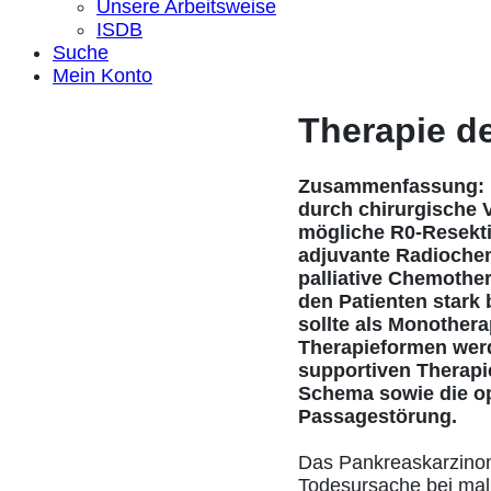
Unsere Arbeitsweise
ISDB
Suche
Mein Konto
Therapie d
Zusammenfassung: Ei
durch chirurgische V
mögliche R0-Resektio
adjuvante Radiochem
palliative Chemothe
den Patienten stark
sollte als Monothera
Therapieformen werde
supportiven Therap
Schema sowie die op
Passagestörung.
Das Pankreaskarzinom
Todesursache bei mali