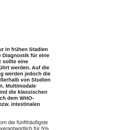
r in frühen Stadien
 Diagnostik für eine
 sollte eine
ührt werden. Auf die
ig werden jedoch die
ußerhalb von Studien
en. Multimodale
sind die klassischen
nach dem WHO-
zw. intestinalen
m die fünfthäufigste
verantwortlich für 5%