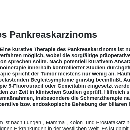
es Pankreaskarzinoms
ne kurative Therapie des Pankreaskarzinoms ist nu
erfahren möglich, wobei die sorgfältige präoperative
n sprechen sollte. Nach potentiell kurativem Ansatz
oinerapie innerhalb kontrollierter Studien durchgef
rapie spricht der Tumor meistens nur wenig an. Häuf
 belastenden Begleitsymptome günstig beeinflußt. A
pie 5-Fluorouracil oder Gemcitabin eingesetzt werd
n zur Zeit in klinischen Studien geprüft. Hilfreich 
iemaßnahmen, insbesondere die Schmerztherapie 
erative bzw. endoskopische Behebung der biliären b
 ist nach Lungen-, Mamma-, Kolon- und Prostatakarzino
gnen Erkrankungen in der westlichen Welt. Es ist damit 