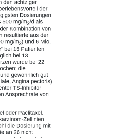
n den achtziger
erlebensvorteil der
ängigsten Dosierungen
bis 500 mg/m
/d als
2
 der Kombination von
n resultierte aus der
500 mg/m
) und 6 Mio.
2
“ bei 16 Patienten
glich bei 13
rzen wurde bei 22
Wochen; die
und gewöhnlich gut
ale, Angina pectoris)
nter TS-lnhibitor
den Ansprechrate von
 oder Paclitaxel,
karzinom-Zellinien
ohl die Dosierung mit
ie an 26 nicht