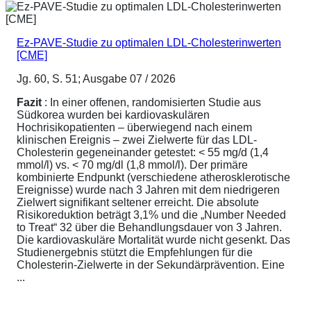
Ez-PAVE-Studie zu optimalen LDL-Cholesterinwerten
[CME]
Jg. 60, S. 51; Ausgabe 07 / 2026
Fazit
: In einer offenen, randomisierten Studie aus
Südkorea wurden bei kardiovaskulären
Hochrisikopatienten – überwiegend nach einem
klinischen Ereignis – zwei Zielwerte für das LDL-
Cholesterin gegeneinander getestet: < 55 mg/d (1,4
mmol/l) vs. < 70 mg/dl (1,8 mmol/l). Der primäre
kombinierte Endpunkt (verschiedene atherosklerotische
Ereignisse) wurde nach 3 Jahren mit dem niedrigeren
Zielwert signifikant seltener erreicht. Die absolute
Risikoreduktion beträgt 3,1% und die „Number Needed
to Treat“ 32 über die Behandlungsdauer von 3 Jahren.
Die kardiovaskuläre Mortalität wurde nicht gesenkt. Das
Studienergebnis stützt die Empfehlungen für die
Cholesterin-Zielwerte in der Sekundärprävention. Eine
...