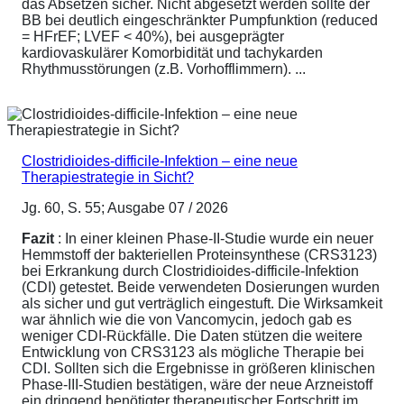
das Absetzen sicher. Nicht abgesetzt werden sollte der
BB bei deutlich eingeschränkter Pumpfunktion (reduced
= HFrEF; LVEF < 40%), bei ausgeprägter
kardiovaskulärer Komorbidität und tachykarden
Rhythmusstörungen (z.B. Vorhofflimmern). ...
Clostridioides-difficile-Infektion – eine neue
Therapiestrategie in Sicht?
Jg. 60, S. 55; Ausgabe 07 / 2026
Fazit
: In einer kleinen Phase-II-Studie wurde ein neuer
Hemmstoff der bakteriellen Proteinsynthese (CRS3123)
bei Erkrankung durch Clostridioides-difficile-Infektion
(CDI) getestet. Beide verwendeten Dosierungen wurden
als sicher und gut verträglich eingestuft. Die Wirksamkeit
war ähnlich wie die von Vancomycin, jedoch gab es
weniger CDI-Rückfälle. Die Daten stützen die weitere
Entwicklung von CRS3123 als mögliche Therapie bei
CDI. Sollten sich die Ergebnisse in größeren klinischen
Phase-III-Studien bestätigen, wäre der neue Arzneistoff
ein dringend benötigter therapeutischer Fortschritt im