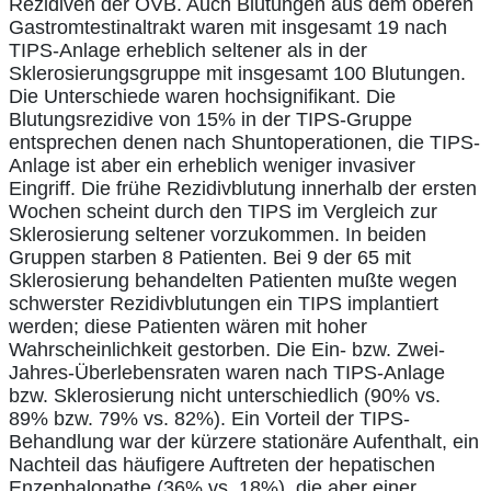
Rezidiven der ÖVB. Auch Blutungen aus dem oberen
Gastromtestinaltrakt waren mit insgesamt 19 nach
TIPS-Anlage erheblich seltener als in der
Sklerosierungsgruppe mit insgesamt 100 Blutungen.
Die Unterschiede waren hochsignifikant. Die
Blutungsrezidive von 15% in der TIPS-Gruppe
entsprechen denen nach Shuntoperationen, die TIPS-
Anlage ist aber ein erheblich weniger invasiver
Eingriff. Die frühe Rezidivblutung innerhalb der ersten
Wochen scheint durch den TIPS im Vergleich zur
Sklerosierung seltener vorzukommen. In beiden
Gruppen starben 8 Patienten. Bei 9 der 65 mit
Sklerosierung behandelten Patienten mußte wegen
schwerster Rezidivblutungen ein TIPS implantiert
werden; diese Patienten wären mit hoher
Wahrscheinlichkeit gestorben. Die Ein- bzw. Zwei-
Jahres-Überlebensraten waren nach TIPS-Anlage
bzw. Sklerosierung nicht unterschiedlich (90% vs.
89% bzw. 79% vs. 82%). Ein Vorteil der TIPS-
Behandlung war der kürzere stationäre Aufenthalt, ein
Nachteil das häufigere Auftreten der hepatischen
Enzephalopathe (36% vs. 18%), die aber einer