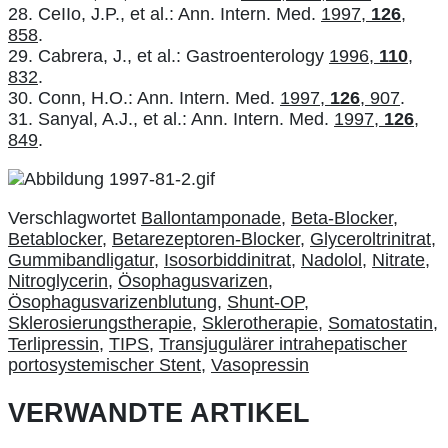
28. CeIIo, J.P., et al.: Ann. Intern. Med.
1997,
126
,
858
.
29. Cabrera, J., et al.: Gastroenterology
1996,
110
,
832
.
30. Conn, H.O.: Ann. Intern. Med.
1997,
126
, 907
.
31. Sanyal, A.J., et al.: Ann. Intern. Med.
1997,
126
,
849
.
Verschlagwortet
Ballontamponade
,
Beta-Blocker
,
Betablocker
,
Betarezeptoren-Blocker
,
Glyceroltrinitrat
,
Gummibandligatur
,
Isosorbiddinitrat
,
Nadolol
,
Nitrate
,
Nitroglycerin
,
Ösophagusvarizen
,
Ösophagusvarizenblutung
,
Shunt-OP
,
Sklerosierungstherapie
,
Sklerotherapie
,
Somatostatin
,
Terlipressin
,
TIPS
,
Transjugulärer intrahepatischer
portosystemischer Stent
,
Vasopressin
VERWANDTE ARTIKEL