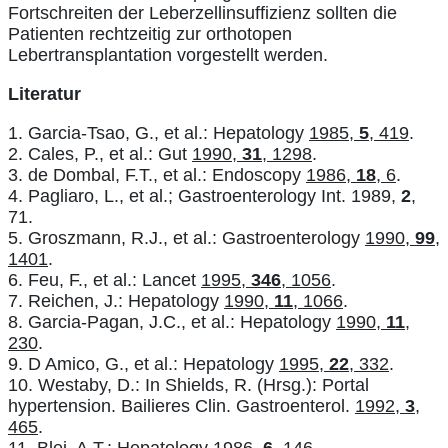
Fortschreiten der Leberzellinsuffizienz sollten die
Patienten rechtzeitig zur orthotopen
Lebertransplantation vorgestellt werden.
Literatur
1. Garcia-Tsao, G., et al.: Hepatology
1985,
5
, 419
.
2. Cales, P., et al.: Gut
1990,
31
, 1298
.
3. de Dombal, F.T., et al.: Endoscopy
1986,
18
, 6
.
4. Pagliaro, L., et al.; Gastroenterology Int. 1989,
2
,
71.
5. Groszmann, R.J., et al.: Gastroenterology
1990,
99
,
1401
.
6. Feu, F., et al.: Lancet
1995,
346
, 1056
.
7. Reichen, J.: Hepatology
1990,
11
, 1066
.
8. Garcia-Pagan, J.C., et al.: Hepatology
1990,
11
,
230
.
9. D Amico, G., et al.: Hepatology
1995,
22
, 332
.
10. Westaby, D.: In Shields, R. (Hrsg.): Portal
hypertension. Bailieres Clin. Gastroenterol.
1992,
3
,
465
.
11. Blei, A.T.: Hepatology
1986,
6
, 146
.