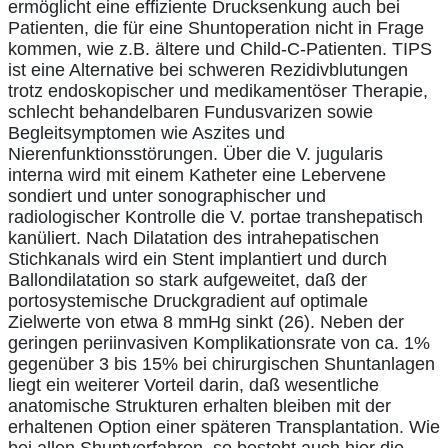
ermöglicht eine effiziente Drucksenkung auch bei
Patienten, die für eine Shuntoperation nicht in Frage
kommen, wie z.B. ältere und Child-C-Patienten. TIPS
ist eine Alternative bei schweren Rezidivblutungen
trotz endoskopischer und medikamentöser Therapie,
schlecht behandelbaren Fundusvarizen sowie
Begleitsymptomen wie Aszites und
Nierenfunktionsstörungen. Über die V. jugularis
interna wird mit einem Katheter eine Lebervene
sondiert und unter sonographischer und
radiologischer Kontrolle die V. portae transhepatisch
kanüliert. Nach Dilatation des intrahepatischen
Stichkanals wird ein Stent implantiert und durch
Ballondilatation so stark aufgeweitet, daß der
portosystemische Druckgradient auf optimale
Zielwerte von etwa 8 mmHg sinkt (26). Neben der
geringen periinvasiven Komplikationsrate von ca. 1%
gegenüber 3 bis 15% bei chirurgischen Shuntanlagen
liegt ein weiterer Vorteil darin, daß wesentliche
anatomische Strukturen erhalten bleiben mit der
erhaltenen Option einer späteren Transplantation. Wie
bei allen Shuntverfahren, so besteht auch hier die