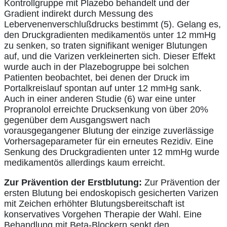
Kontrollgruppe mit Plazebo behandelt und der
Gradient indirekt durch Messung des
Lebervenenverschlußdrucks bestimmt (5). Gelang es,
den Druckgradienten medikamentös unter 12 mmHg
zu senken, so traten signifikant weniger Blutungen
auf, und die Varizen verkleinerten sich. Dieser Effekt
wurde auch in der Plazebogruppe bei solchen
Patienten beobachtet, bei denen der Druck im
Portalkreislauf spontan auf unter 12 mmHg sank.
Auch in einer anderen Studie (6) war eine unter
Propranolol erreichte Drucksenkung von über 20%
gegenüber dem Ausgangswert nach
vorausgegangener Blutung der einzige zuverlässige
Vorhersageparameter für ein erneutes Rezidiv. Eine
Senkung des Druckgradienten unter 12 mmHg wurde
medikamentös allerdings kaum erreicht.
Zur Prävention der Erstblutung:
Zur Prävention der
ersten Blutung bei endoskopisch gesicherten Varizen
mit Zeichen erhöhter Blutungsbereitschaft ist
konservatives Vorgehen Therapie der Wahl. Eine
Behandlung mit Beta-Blockern senkt den