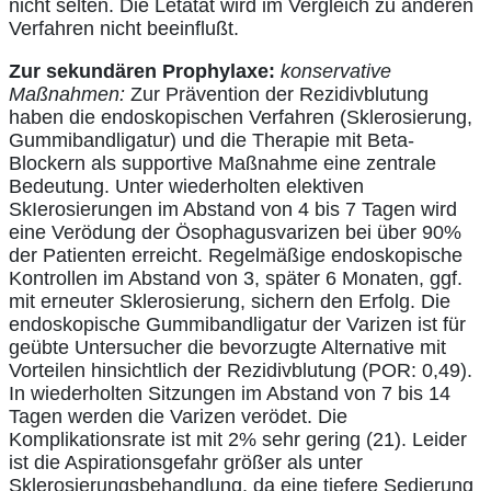
nicht selten. Die Letatät wird im Vergleich zu anderen
Verfahren nicht beeinflußt.
Zur sekundären Prophylaxe:
konservative
Maßnahmen:
Zur Prävention der Rezidivblutung
haben die endoskopischen Verfahren (Sklerosierung,
Gummibandligatur) und die Therapie mit Beta-
Blockern als supportive Maßnahme eine zentrale
Bedeutung. Unter wiederholten elektiven
SkIerosierungen im Abstand von 4 bis 7 Tagen wird
eine Verödung der Ösophagusvarizen bei über 90%
der Patienten erreicht. Regelmäßige endoskopische
Kontrollen im Abstand von 3, später 6 Monaten, ggf.
mit erneuter Sklerosierung, sichern den Erfolg. Die
endoskopische Gummibandligatur der Varizen ist für
geübte Untersucher die bevorzugte Alternative mit
Vorteilen hinsichtlich der Rezidivblutung (POR: 0,49).
In wiederholten Sitzungen im Abstand von 7 bis 14
Tagen werden die Varizen verödet. Die
Komplikationsrate ist mit 2% sehr gering (21). Leider
ist die Aspirationsgefahr größer als unter
Sklerosierungsbehandlung, da eine tiefere Sedierung