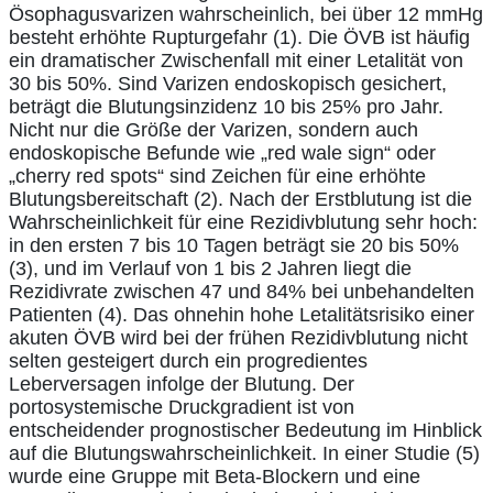
Ösophagusvarizen wahrscheinlich, bei über 12 mmHg
besteht erhöhte Rupturgefahr (1). Die ÖVB ist häufig
ein dramatischer Zwischenfall mit einer Letalität von
30 bis 50%. Sind Varizen endoskopisch gesichert,
beträgt die Blutungsinzidenz 10 bis 25% pro Jahr.
Nicht nur die Größe der Varizen, sondern auch
endoskopische Befunde wie „red wale sign“ oder
„cherry red spots“ sind Zeichen für eine erhöhte
Blutungsbereitschaft (2). Nach der Erstblutung ist die
Wahrscheinlichkeit für eine Rezidivblutung sehr hoch:
in den ersten 7 bis 10 Tagen beträgt sie 20 bis 50%
(3), und im Verlauf von 1 bis 2 Jahren liegt die
Rezidivrate zwischen 47 und 84% bei unbehandelten
Patienten (4). Das ohnehin hohe Letalitätsrisiko einer
akuten ÖVB wird bei der frühen Rezidivblutung nicht
selten gesteigert durch ein progredientes
Leberversagen infolge der Blutung. Der
portosystemische Druckgradient ist von
entscheidender prognostischer Bedeutung im Hinblick
auf die Blutungswahrscheinlichkeit. In einer Studie (5)
wurde eine Gruppe mit Beta-Blockern und eine