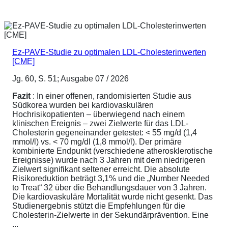
Ez-PAVE-Studie zu optimalen LDL-Cholesterinwerten
[CME]
Jg. 60, S. 51; Ausgabe 07 / 2026
Fazit
: In einer offenen, randomisierten Studie aus
Südkorea wurden bei kardiovaskulären
Hochrisikopatienten – überwiegend nach einem
klinischen Ereignis – zwei Zielwerte für das LDL-
Cholesterin gegeneinander getestet: < 55 mg/d (1,4
mmol/l) vs. < 70 mg/dl (1,8 mmol/l). Der primäre
kombinierte Endpunkt (verschiedene atherosklerotische
Ereignisse) wurde nach 3 Jahren mit dem niedrigeren
Zielwert signifikant seltener erreicht. Die absolute
Risikoreduktion beträgt 3,1% und die „Number Needed
to Treat“ 32 über die Behandlungsdauer von 3 Jahren.
Die kardiovaskuläre Mortalität wurde nicht gesenkt. Das
Studienergebnis stützt die Empfehlungen für die
Cholesterin-Zielwerte in der Sekundärprävention. Eine
...