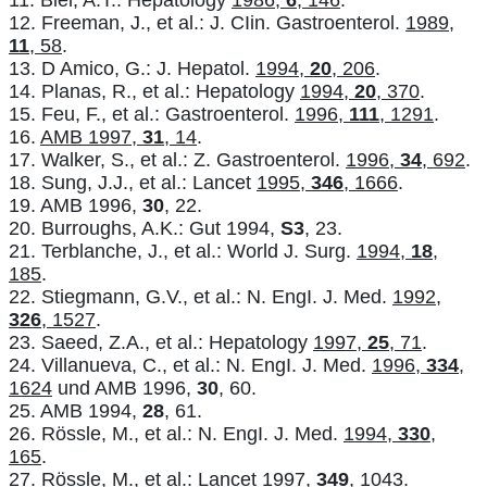
12. Freeman, J., et al.: J. CIin. Gastroenterol.
1989,
11
, 58
.
13. D Amico, G.: J. Hepatol.
1994,
20
, 206
.
14. Planas, R., et al.: Hepatology
1994,
20
, 370
.
15. Feu, F., et al.: Gastroenterol.
1996,
111
, 1291
.
16.
AMB 1997,
31
, 14
.
17. Walker, S., et al.: Z. Gastroenterol.
1996,
34
, 692
.
18. Sung, J.J., et al.: Lancet
1995,
346
, 1666
.
19. AMB 1996,
30
, 22.
20. Burroughs, A.K.: Gut 1994,
S3
, 23.
21. Terblanche, J., et al.: World J. Surg.
1994,
18
,
185
.
22. Stiegmann, G.V., et al.: N. EngI. J. Med.
1992,
326
, 1527
.
23. Saeed, Z.A., et al.: Hepatology
1997,
25
, 71
.
24. Villanueva, C., et al.: N. EngI. J. Med.
1996,
334
,
1624
und AMB 1996,
30
, 60.
25. AMB 1994,
28
, 61.
26. Rössle, M., et al.: N. EngI. J. Med.
1994,
330
,
165
.
27. Rössle, M., et al.: Lancet
1997,
349
, 1043
.