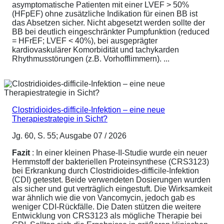
asymptomatische Patienten mit einer LVEF > 50%
(HFpEF) ohne zusätzliche Indikation für einen BB ist
das Absetzen sicher. Nicht abgesetzt werden sollte der
BB bei deutlich eingeschränkter Pumpfunktion (reduced
= HFrEF; LVEF < 40%), bei ausgeprägter
kardiovaskulärer Komorbidität und tachykarden
Rhythmusstörungen (z.B. Vorhofflimmern). ...
Clostridioides-difficile-Infektion – eine neue
Therapiestrategie in Sicht?
Jg. 60, S. 55; Ausgabe 07 / 2026
Fazit
: In einer kleinen Phase-II-Studie wurde ein neuer
Hemmstoff der bakteriellen Proteinsynthese (CRS3123)
bei Erkrankung durch Clostridioides-difficile-Infektion
(CDI) getestet. Beide verwendeten Dosierungen wurden
als sicher und gut verträglich eingestuft. Die Wirksamkeit
war ähnlich wie die von Vancomycin, jedoch gab es
weniger CDI-Rückfälle. Die Daten stützen die weitere
Entwicklung von CRS3123 als mögliche Therapie bei