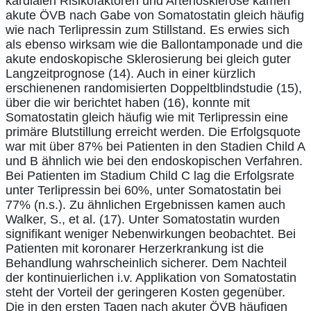
kardialen Risikofaktoren und Arteriosklerose kamen
akute ÖVB nach Gabe von Somatostatin gleich häufig
wie nach Terlipressin zum Stillstand. Es erwies sich
als ebenso wirksam wie die Ballontamponade und die
akute endoskopische Sklerosierung bei gleich guter
Langzeitprognose (14). Auch in einer kürzlich
erschienenen randomisierten Doppeltblindstudie (15),
über die wir berichtet haben (16), konnte mit
Somatostatin gleich häufig wie mit Terlipressin eine
primäre Blutstillung erreicht werden. Die Erfolgsquote
war mit über 87% bei Patienten in den Stadien Child A
und B ähnlich wie bei den endoskopischen Verfahren.
Bei Patienten im Stadium Child C lag die Erfolgsrate
unter Terlipressin bei 60%, unter Somatostatin bei
77% (n.s.). Zu ähnlichen Ergebnissen kamen auch
Walker, S., et al. (17). Unter Somatostatin wurden
signifikant weniger Nebenwirkungen beobachtet. Bei
Patienten mit koronarer Herzerkrankung ist die
Behandlung wahrscheinlich sicherer. Dem Nachteil
der kontinuierlichen i.v. Applikation von Somatostatin
steht der Vorteil der geringeren Kosten gegenüber.
Die in den ersten Tagen nach akuter ÖVB häufigen