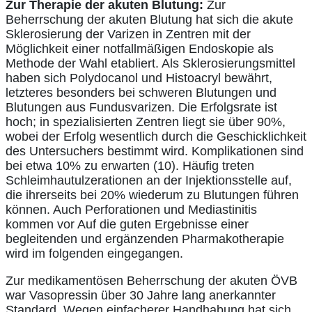
Zur Therapie der akuten Blutung:
Zur
Beherrschung der akuten Blutung hat sich die akute
Sklerosierung der Varizen in Zentren mit der
Möglichkeit einer notfallmäßigen Endoskopie als
Methode der Wahl etabliert. Als Sklerosierungsmittel
haben sich Polydocanol und Histoacryl bewährt,
letzteres besonders bei schweren Blutungen und
Blutungen aus Fundusvarizen. Die Erfolgsrate ist
hoch; in spezialisierten Zentren liegt sie über 90%,
wobei der Erfolg wesentlich durch die Geschicklichkeit
des Untersuchers bestimmt wird. Komplikationen sind
bei etwa 10% zu erwarten (10). Häufig treten
Schleimhautulzerationen an der Injektionsstelle auf,
die ihrerseits bei 20% wiederum zu Blutungen führen
können. Auch Perforationen und Mediastinitis
kommen vor Auf die guten Ergebnisse einer
begleitenden und ergänzenden Pharmakotherapie
wird im folgenden eingegangen.
Zur medikamentösen Beherrschung der akuten ÖVB
war Vasopressin über 30 Jahre lang anerkannter
Standard. Wegen einfacherer Handhabung hat sich