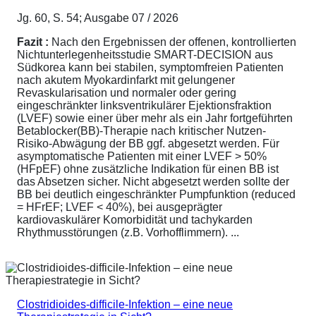
Jg. 60, S. 54; Ausgabe 07 / 2026
Fazit :
Nach den Ergebnissen der offenen, kontrollierten
Nichtunterlegenheitsstudie SMART-DECISION aus
Südkorea kann bei stabilen, symptomfreien Patienten
nach akutem Myokardinfarkt mit gelungener
Revaskularisation und normaler oder gering
eingeschränkter linksventrikulärer Ejektionsfraktion
(LVEF) sowie einer über mehr als ein Jahr fortgeführten
Betablocker(BB)-Therapie nach kritischer Nutzen-
Risiko-Abwägung der BB ggf. abgesetzt werden. Für
asymptomatische Patienten mit einer LVEF > 50%
(HFpEF) ohne zusätzliche Indikation für einen BB ist
das Absetzen sicher. Nicht abgesetzt werden sollte der
BB bei deutlich eingeschränkter Pumpfunktion (reduced
= HFrEF; LVEF < 40%), bei ausgeprägter
kardiovaskulärer Komorbidität und tachykarden
Rhythmusstörungen (z.B. Vorhofflimmern). ...
Clostridioides-difficile-Infektion – eine neue