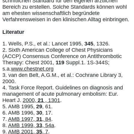
schriftlichen Standard für den eigenen ärztlichen
Bereich zu erstellen. Solche Standards können wohl
am ehesten wissenschaftlich begründete
Verfahrensweisen in den klinischen Alltag einbringen.
Literatur
1. Wells, P.S., et al.: Lancet 1995,
345
, 1326.
2. Sixth American College of Chest Physicians
(ACCP) Consensus Conference on Antithrombotic
Therapy: Chest 2001,
119
Suppl.1. 1S-344S;
s.a.
www.chestnet.org
3. van den Belt, A.G.M., et al.: Cochrane Library 3,
2000.
4. Task Force Report. Guidelines on diagnosis and
management of acute pulmonary embolism: Eur.
Heart J.
2000,
21
, 1301
.
5. AMB 1995,
29
, 61.
6. AMB 1996,
30
, 17.
7.
AMB 1997,
31
, 84
.
8.
AMB 1999,
33
, 54a
.
9.
AMB 2001,
35
, 7
.