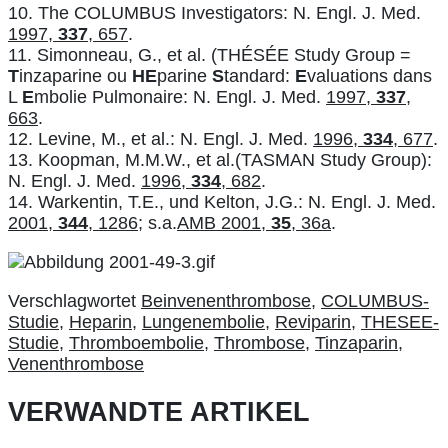
10. The COLUMBUS Investigators: N. Engl. J. Med.
1997,
337
, 657
.
11. Simonneau, G., et al. (THÉSÉE Study Group =
T
inzaparine ou
HE
parine
S
tandard:
E
valuations dans
L
E
mbolie Pulmonaire: N. Engl. J. Med.
1997,
337
,
663
.
12. Levine, M., et al.: N. Engl. J. Med.
1996,
334
, 677
.
13. Koopman, M.M.W., et al.(TASMAN Study Group):
N. Engl. J. Med.
1996,
334
, 682
.
14. Warkentin, T.E., und Kelton, J.G.: N. Engl. J. Med.
2001,
344
, 1286
; s.a.
AMB 2001,
35
, 36a
.
Verschlagwortet
Beinvenenthrombose
,
COLUMBUS-
Studie
,
Heparin
,
Lungenembolie
,
Reviparin
,
THESEE-
Studie
,
Thromboembolie
,
Thrombose
,
Tinzaparin
,
Venenthrombose
VERWANDTE ARTIKEL