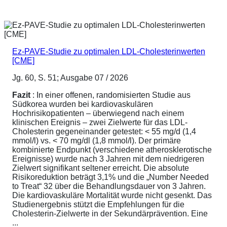
Ez-PAVE-Studie zu optimalen LDL-Cholesterinwerten
[CME]
Jg. 60, S. 51; Ausgabe 07 / 2026
Fazit
: In einer offenen, randomisierten Studie aus
Südkorea wurden bei kardiovaskulären
Hochrisikopatienten – überwiegend nach einem
klinischen Ereignis – zwei Zielwerte für das LDL-
Cholesterin gegeneinander getestet: < 55 mg/d (1,4
mmol/l) vs. < 70 mg/dl (1,8 mmol/l). Der primäre
kombinierte Endpunkt (verschiedene atherosklerotische
Ereignisse) wurde nach 3 Jahren mit dem niedrigeren
Zielwert signifikant seltener erreicht. Die absolute
Risikoreduktion beträgt 3,1% und die „Number Needed
to Treat“ 32 über die Behandlungsdauer von 3 Jahren.
Die kardiovaskuläre Mortalität wurde nicht gesenkt. Das
Studienergebnis stützt die Empfehlungen für die
Cholesterin-Zielwerte in der Sekundärprävention. Eine
...