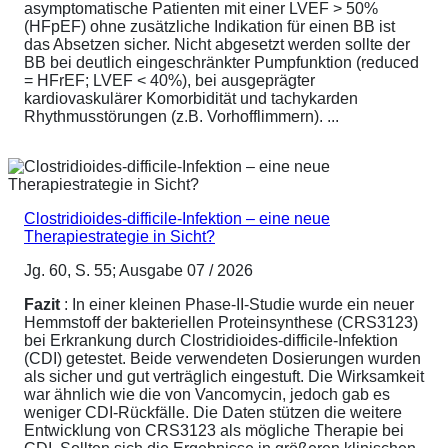
asymptomatische Patienten mit einer LVEF > 50%
(HFpEF) ohne zusätzliche Indikation für einen BB ist
das Absetzen sicher. Nicht abgesetzt werden sollte der
BB bei deutlich eingeschränkter Pumpfunktion (reduced
= HFrEF; LVEF < 40%), bei ausgeprägter
kardiovaskulärer Komorbidität und tachykarden
Rhythmusstörungen (z.B. Vorhofflimmern). ...
Clostridioides-difficile-Infektion – eine neue
Therapiestrategie in Sicht?
Jg. 60, S. 55; Ausgabe 07 / 2026
Fazit
: In einer kleinen Phase-II-Studie wurde ein neuer
Hemmstoff der bakteriellen Proteinsynthese (CRS3123)
bei Erkrankung durch Clostridioides-difficile-Infektion
(CDI) getestet. Beide verwendeten Dosierungen wurden
als sicher und gut verträglich eingestuft. Die Wirksamkeit
war ähnlich wie die von Vancomycin, jedoch gab es
weniger CDI-Rückfälle. Die Daten stützen die weitere
Entwicklung von CRS3123 als mögliche Therapie bei