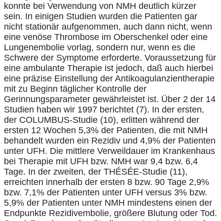
konnte bei Verwendung von NMH deutlich kürzer
sein. In einigen Studien wurden die Patienten gar
nicht stationär aufgenommen, auch dann nicht, wenn
eine venöse Thrombose im Oberschenkel oder eine
Lungenembolie vorlag, sondern nur, wenn es die
Schwere der Symptome erforderte. Voraussetzung für
eine ambulante Therapie ist jedoch, daß auch hierbei
eine präzise Einstellung der Antikoagulanzientherapie
mit zu Beginn täglicher Kontrolle der
Gerinnungsparameter gewährleistet ist. Über 2 der 14
Studien haben wir 1997 berichtet (7). In der ersten,
der COLUMBUS-Studie (10), erlitten während der
ersten 12 Wochen 5,3% der Patienten, die mit NMH
behandelt wurden ein Rezidiv und 4,9% der Patienten
unter UFH. Die mittlere Verweildauer im Krankenhaus
bei Therapie mit UFH bzw. NMH war 9,4 bzw. 6,4
Tage. In der zweiten, der THÉSÉE-Studie (11),
erreichten innerhalb der ersten 8 bzw. 90 Tage 2,9%
bzw. 7,1% der Patienten unter UFH versus 3% bzw.
5,9% der Patienten unter NMH mindestens einen der
Endpunkte Rezidivembolie, größere Blutung oder Tod.