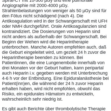
Spiral-CT mit 10-300 µGy und eine pulmonale
Angiographie mit 2000-4000 µGy.
Strahlenbelastungen von weniger als 50 µGy sind für
den Fötus nicht schädigend (nach 4). Die
Antikoagulation wird in der Schwangerschaft mit UFH
oder NMH durchgeführt. Orale Antikoagulanzien sind
kontraindiziert. Die Dosierungen von Heparin sind
nicht anders als außerhalb der Schwangerschaft. Bei
Beginn der Wehen wird die Heparintherapie
unterbrochen. Manche Autoren empfehlen auch, daß
die Geburt eingeleitet wird, um gezielt 24 h zuvor die
Heparintherapie beenden zu können. Bei
Patientinnen, die eine Lungenembolie innerhalb von
drei Monaten vor der Geburt hatten, kann peripartal
auch Heparin i.v. gegeben werden mit Unterbrechung
4-6 h vor der Entbindung. Eine Epiduralanästhesie bei
Patient(inn)en, die während der 24 h zuvor Heparin
erhalten haben, wird nicht empfohlen, obwohl das
Risiko, ein epidurales Hämatom zu entwickeln,
wahrscheinlich sehr niedrig ist.
Es gibt auch Berichte über thrombolytische Therapie