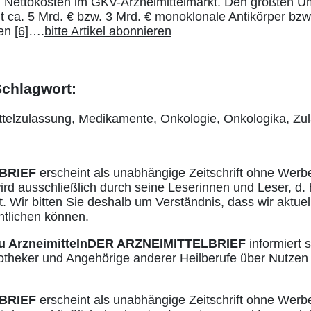
 Nettokosten im GKV-Arzneimittelmarkt. Den größten Um
t ca. 5 Mrd. € bzw. 3 Mrd. € monoklonale Antikörper bzw
ren
[6]
….
bitte Artikel abonnieren
 Schlagwort:
ttelzulassung
,
Medikamente
,
Onkologie
,
Onkologika
,
Zu
BRIEF
erscheint als unabhängige Zeitschrift ohne Werb
ird ausschließlich durch seine Leserinnen und Leser, d. 
. Wir bitten Sie deshalb um Verständnis, dass wir aktuell
ntlichen können.
u Arzneimitteln
DER ARZNEIMITTELBRIEF
informiert s
otheker und Angehörige anderer Heilberufe über Nutzen
BRIEF
erscheint als unabhängige Zeitschrift ohne Werb