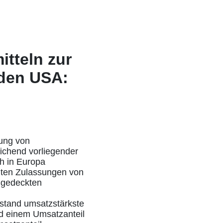
tteln zur
den USA:
ung von
eichend vorliegender
ch in Europa
igten Zulassungen von
ungedeckten
bstand umsatzstärkste
nd einem Umsatzanteil