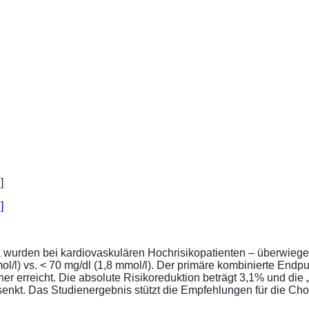
]
a wurden bei kardiovaskulären Hochrisikopatienten – überwiege
l/l) vs. < 70 mg/dl (1,8 mmol/l). Der primäre kombinierte Endp
tener erreicht. Die absolute Risikoreduktion beträgt 3,1% und 
senkt. Das Studienergebnis stützt die Empfehlungen für die Chol