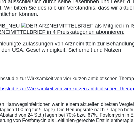
ird ausschließlich durch seine Leserinnen und Leser, d. 
. Wir bitten Sie deshalb um Verständnis, dass wir aktuell
ntlichen können.
leunigte Zulassungen von Arzneimitteln zur Behandlun
 den USA: Geschwindigkeit
,
Sicherheit und Nutzen
eichsstudie zur Wirksamkeit von vier kurzen antibiotischen Ther
ren Harnwegsinfektionen war in einem aktuellen direkten Vergle
täglich 100 mg für 5 Tage). Die Heilungsrate nach 7 Tagen bet
im Abstand von 24 Std.) lagen bei 70% bzw. 67%. Fosfomycin in 
ung von Fosfomycin als Leitlinien-gerechte Erstlinientherapie .