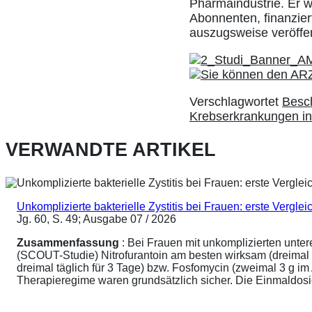
Pharmaindustrie. Er w
Abonnenten, finanziert
auszugsweise veröffe
Verschlagwortet
Besch
Krebserkrankungen in
VERWANDTE ARTIKEL
Unkomplizierte bakterielle Zystitis bei Frauen: erste Vergl
Jg. 60, S. 49; Ausgabe 07 / 2026
Zusammenfassung
: Bei Frauen mit unkomplizierten unte
(SCOUT-Studie) Nitrofurantoin am besten wirksam (dreimal 
dreimal täglich für 3 Tage) bzw. Fosfomycin (zweimal 3 g 
Therapieregime waren grundsätzlich sicher. Die Einmaldosier