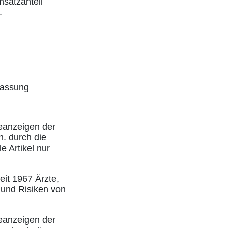
satzanteil
.
lassung
eanzeigen der
h. durch die
e Artikel nur
eit 1967 Ärzte,
 und Risiken von
eanzeigen der