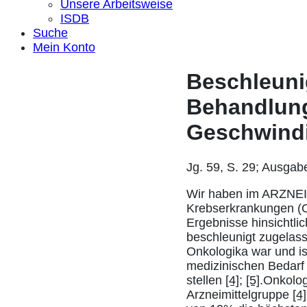
Unsere Arbeitsweise
ISDB
Suche
Mein Konto
Beschleuni
Behandlung
Geschwindi
Jg. 59, S. 29; Ausgab
Wir haben im ARZNEIM
Krebserkrankungen (On
Ergebnisse hinsichtli
beschleunigt zugela
Onkologika war und ist
medizinischen Bedarf 
stellen
[4]
;
[5]
.Onkolog
Arzneimittelgruppe
[4]