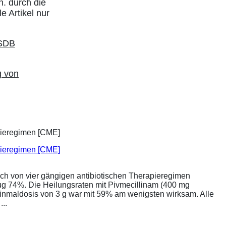
h. durch die
e Artikel nur
g von
apieregimen [CME]
ich von vier gängigen antibiotischen Therapieregimen
rug 74%. Die Heilungsraten mit Pivmecillinam (400 mg
Einmaldosis von 3 g war mit 59% am wenigsten wirksam. Alle
..