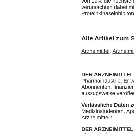
von 19% die höchsten
verursachten dabei mi
Proteinkinaseinhibito
Alle Artikel zum
Arzneimittel
,
Arzneimi
DER ARZNEIMITTEL
Pharmaindustrie. Er w
Abonnenten, finanziert
auszugsweise veröffe
Verlässliche Daten z
Medizinstudenten, Ap
Arzneimitteln.
DER ARZNEIMITTEL