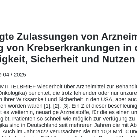
gte Zulassungen von Arzneimi
 von Krebserkrankungen in 
gkeit, Sicherheit und Nutzen
e 04 / 2025
ITTELBRIEF wiederholt über Arzneimittel zur Behandl
kologika) berichtet, die trotz fehlender oder nur unzur
ch ihrer Wirksamkeit und Sicherheit in den USA, aber au
ssen worden waren
[1]
,
[2]
,
[3]
. Ein Ziel dieser beschleun
 es weiterhin, neuartige Arzneistoffe, für die es einen 
gibt, Patienten so schnell wie möglich zur Verfügung zu
ika sind in Deutschland seit mehreren Jahren die mit A
. Auch im Jahr 2022 verursachten sie mit 10,3 Mrd. € u