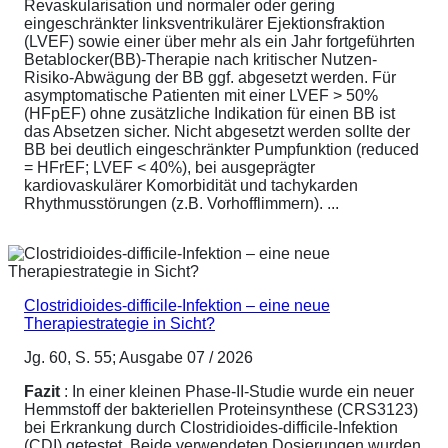
Revaskularisation und normaler oder gering
eingeschränkter linksventrikulärer Ejektionsfraktion
(LVEF) sowie einer über mehr als ein Jahr fortgeführten
Betablocker(BB)-Therapie nach kritischer Nutzen-
Risiko-Abwägung der BB ggf. abgesetzt werden. Für
asymptomatische Patienten mit einer LVEF > 50%
(HFpEF) ohne zusätzliche Indikation für einen BB ist
das Absetzen sicher. Nicht abgesetzt werden sollte der
BB bei deutlich eingeschränkter Pumpfunktion (reduced
= HFrEF; LVEF < 40%), bei ausgeprägter
kardiovaskulärer Komorbidität und tachykarden
Rhythmusstörungen (z.B. Vorhofflimmern). ...
Clostridioides-difficile-Infektion – eine neue
Therapiestrategie in Sicht?
Jg. 60, S. 55; Ausgabe 07 / 2026
Fazit
: In einer kleinen Phase-II-Studie wurde ein neuer
Hemmstoff der bakteriellen Proteinsynthese (CRS3123)
bei Erkrankung durch Clostridioides-difficile-Infektion
(CDI) getestet. Beide verwendeten Dosierungen wurden