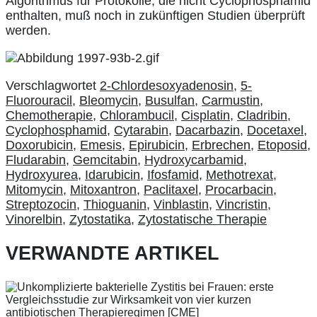
Algorithmus für Protokolle, die nicht Cyclophosphamid
enthalten, muß noch in zukünftigen Studien überprüft
werden.
Verschlagwortet
2-Chlordesoxyadenosin
,
5-
Fluorouracil
,
Bleomycin
,
Busulfan
,
Carmustin
,
Chemotherapie
,
Chlorambucil
,
Cisplatin
,
Cladribin
,
Cyclophosphamid
,
Cytarabin
,
Dacarbazin
,
Docetaxel
,
Doxorubicin
,
Emesis
,
Epirubicin
,
Erbrechen
,
Etoposid
,
Fludarabin
,
Gemcitabin
,
Hydroxycarbamid
,
Hydroxyurea
,
Idarubicin
,
Ifosfamid
,
Methotrexat
,
Mitomycin
,
Mitoxantron
,
Paclitaxel
,
Procarbacin
,
Streptozocin
,
Thioguanin
,
Vinblastin
,
Vincristin
,
Vinorelbin
,
Zytostatika
,
Zytostatische Therapie
VERWANDTE ARTIKEL