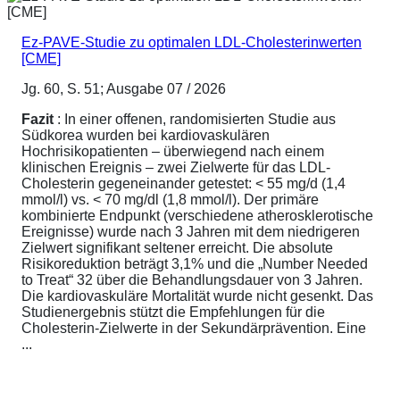
Ez-PAVE-Studie zu optimalen LDL-Cholesterinwerten
[CME]
Jg. 60, S. 51; Ausgabe 07 / 2026
Fazit
: In einer offenen, randomisierten Studie aus
Südkorea wurden bei kardiovaskulären
Hochrisikopatienten – überwiegend nach einem
klinischen Ereignis – zwei Zielwerte für das LDL-
Cholesterin gegeneinander getestet: < 55 mg/d (1,4
mmol/l) vs. < 70 mg/dl (1,8 mmol/l). Der primäre
kombinierte Endpunkt (verschiedene atherosklerotische
Ereignisse) wurde nach 3 Jahren mit dem niedrigeren
Zielwert signifikant seltener erreicht. Die absolute
Risikoreduktion beträgt 3,1% und die „Number Needed
to Treat“ 32 über die Behandlungsdauer von 3 Jahren.
Die kardiovaskuläre Mortalität wurde nicht gesenkt. Das
Studienergebnis stützt die Empfehlungen für die
Cholesterin-Zielwerte in der Sekundärprävention. Eine
...