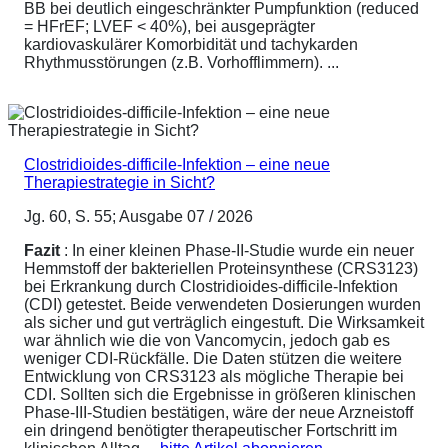
BB bei deutlich eingeschränkter Pumpfunktion (reduced
= HFrEF; LVEF < 40%), bei ausgeprägter
kardiovaskulärer Komorbidität und tachykarden
Rhythmusstörungen (z.B. Vorhofflimmern). ...
Clostridioides-difficile-Infektion – eine neue
Therapiestrategie in Sicht?
Jg. 60, S. 55; Ausgabe 07 / 2026
Fazit
: In einer kleinen Phase-II-Studie wurde ein neuer
Hemmstoff der bakteriellen Proteinsynthese (CRS3123)
bei Erkrankung durch Clostridioides-difficile-Infektion
(CDI) getestet. Beide verwendeten Dosierungen wurden
als sicher und gut verträglich eingestuft. Die Wirksamkeit
war ähnlich wie die von Vancomycin, jedoch gab es
weniger CDI-Rückfälle. Die Daten stützen die weitere
Entwicklung von CRS3123 als mögliche Therapie bei
CDI. Sollten sich die Ergebnisse in größeren klinischen
Phase-III-Studien bestätigen, wäre der neue Arzneistoff
ein dringend benötigter therapeutischer Fortschritt im