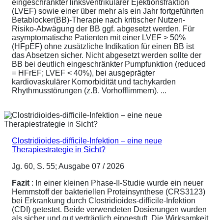
eingeschränkter linksventrikulärer Ejektionsfraktion
(LVEF) sowie einer über mehr als ein Jahr fortgeführten
Betablocker(BB)-Therapie nach kritischer Nutzen-
Risiko-Abwägung der BB ggf. abgesetzt werden. Für
asymptomatische Patienten mit einer LVEF > 50%
(HFpEF) ohne zusätzliche Indikation für einen BB ist
das Absetzen sicher. Nicht abgesetzt werden sollte der
BB bei deutlich eingeschränkter Pumpfunktion (reduced
= HFrEF; LVEF < 40%), bei ausgeprägter
kardiovaskulärer Komorbidität und tachykarden
Rhythmusstörungen (z.B. Vorhofflimmern). ...
Clostridioides-difficile-Infektion – eine neue
Therapiestrategie in Sicht?
Jg. 60, S. 55; Ausgabe 07 / 2026
Fazit
: In einer kleinen Phase-II-Studie wurde ein neuer
Hemmstoff der bakteriellen Proteinsynthese (CRS3123)
bei Erkrankung durch Clostridioides-difficile-Infektion
(CDI) getestet. Beide verwendeten Dosierungen wurden
als sicher und gut verträglich eingestuft. Die Wirksamkeit