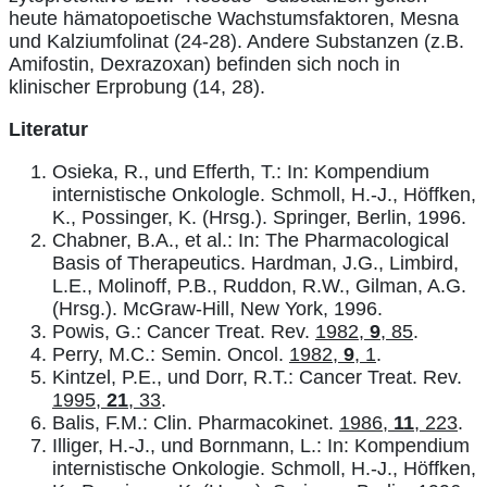
heute hämatopoetische Wachstumsfaktoren, Mesna
und Kalziumfolinat (24-28). Andere Substanzen (z.B.
Amifostin, Dexrazoxan) befinden sich noch in
klinischer Erprobung (14, 28).
Literatur
Osieka, R., und Efferth, T.: In: Kompendium
internistische Onkologle. Schmoll, H.-J., Höffken,
K., Possinger, K. (Hrsg.). Springer, Berlin, 1996.
Chabner, B.A., et al.: In: The Pharmacological
Basis of Therapeutics. Hardman, J.G., Limbird,
L.E., Molinoff, P.B., Ruddon, R.W., Gilman, A.G.
(Hrsg.). McGraw-Hill, New York, 1996.
Powis, G.: Cancer Treat. Rev.
1982,
9
, 85
.
Perry, M.C.: Semin. Oncol.
1982,
9
, 1
.
Kintzel, P.E., und Dorr, R.T.: Cancer Treat. Rev.
1995,
21
, 33
.
Balis, F.M.: Clin. Pharmacokinet.
1986,
11
, 223
.
Illiger, H.-J., und Bornmann, L.: In: Kompendium
internistische Onkologie. Schmoll, H.-J., Höffken,