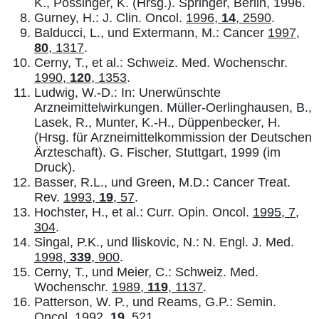
K., Possinger, K. (Hrsg.). Springer, Berlin, 1996.
Gurney, H.: J. Clin. Oncol.
1996,
14
, 2590
.
Balducci, L., und Extermann, M.: Cancer
1997,
80
, 1317
.
Cerny, T., et al.: Schweiz. Med. Wochenschr.
1990,
120
, 1353
.
Ludwig, W.-D.: In: Unerwünschte
Arzneimittelwirkungen. Müller-Oerlinghausen, B.,
Lasek, R., Munter, K.-H., Düppenbecker, H.
(Hrsg. für Arzneimittelkommission der Deutschen
Ärzteschaft). G. Fischer, Stuttgart, 1999 (im
Druck).
Basser, R.L., und Green, M.D.: Cancer Treat.
Rev.
1993,
19
, 57
.
Hochster, H., et al.: Curr. Opin. Oncol.
1995, 7,
304
.
Singal, P.K., und lliskovic, N.: N. Engl. J. Med.
1998,
339
, 900
.
Cerny, T., und Meier, C.: Schweiz. Med.
Wochenschr.
1989,
119
, 1137
.
Patterson, W. P., und Reams, G.P.: Semin.
Oncol.
1992,
19
, 521
.