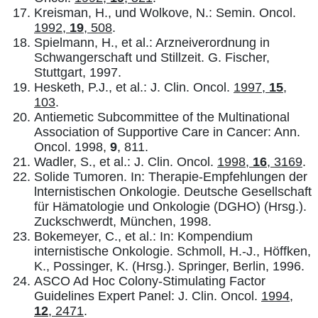
Kreisman, H., und Wolkove, N.: Semin. Oncol.
1992,
19
, 508
.
Spielmann, H., et al.: Arzneiverordnung in
Schwangerschaft und Stillzeit. G. Fischer,
Stuttgart, 1997.
Hesketh, P.J., et al.: J. Clin. Oncol.
1997,
15
,
103
.
Antiemetic Subcommittee of the Multinational
Association of Supportive Care in Cancer: Ann.
Oncol. 1998,
9
, 811.
Wadler, S., et al.: J. Clin. Oncol.
1998,
16
, 3169
.
Solide Tumoren. In: Therapie-Empfehlungen der
lnternistischen Onkologie. Deutsche Gesellschaft
für Hämatologie und Onkologie (DGHO) (Hrsg.).
Zuckschwerdt, München, 1998.
Bokemeyer, C., et al.: In: Kompendium
internistische Onkologie. Schmoll, H.-J., Höffken,
K., Possinger, K. (Hrsg.). Springer, Berlin, 1996.
ASCO Ad Hoc Colony-Stimulating Factor
Guidelines Expert Panel: J. Clin. Oncol.
1994,
12
, 2471
.