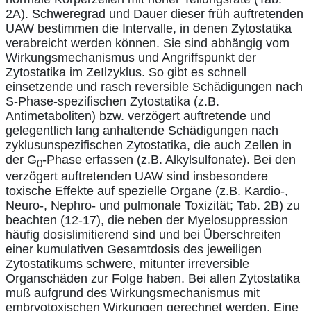
2A). Schweregrad und Dauer dieser früh auftretenden
UAW bestimmen die Intervalle, in denen Zytostatika
verabreicht werden können. Sie sind abhängig vom
Wirkungsmechanismus und Angriffspunkt der
Zytostatika im ZeIlzyklus. So gibt es schnell
einsetzende und rasch reversible Schädigungen nach
S-Phase-spezifischen Zytostatika (z.B.
Antimetaboliten) bzw. verzögert auftretende und
gelegentlich lang anhaltende Schädigungen nach
zyklusunspezifischen Zytostatika, die auch Zellen in
der G
-Phase erfassen (z.B. Alkylsulfonate). Bei den
0
verzögert auftretenden UAW sind insbesondere
toxische Effekte auf spezielle Organe (z.B. Kardio-,
Neuro-, Nephro- und pulmonale Toxizität; Tab. 2B) zu
beachten (12-17), die neben der Myelosuppression
häufig dosislimitierend sind und bei Überschreiten
einer kumulativen Gesamtdosis des jeweiligen
Zytostatikums schwere, mitunter irreversible
Organschäden zur Folge haben. Bei allen Zytostatika
muß aufgrund des Wirkungsmechanismus mit
embryotoxischen Wirkungen gerechnet werden. Eine