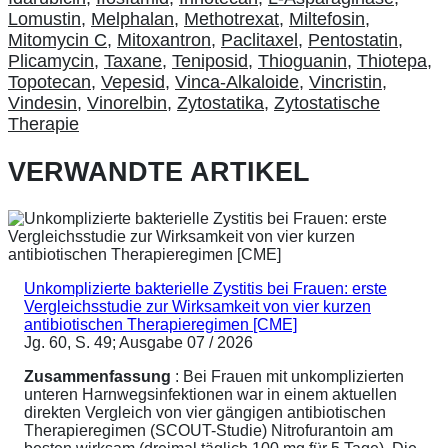
Lomustin
,
Melphalan
,
Methotrexat
,
Miltefosin
,
Mitomycin C
,
Mitoxantron
,
Paclitaxel
,
Pentostatin
,
Plicamycin
,
Taxane
,
Teniposid
,
Thioguanin
,
Thiotepa
,
Topotecan
,
Vepesid
,
Vinca-Alkaloide
,
Vincristin
,
Vindesin
,
Vinorelbin
,
Zytostatika
,
Zytostatische
Therapie
VERWANDTE ARTIKEL
Unkomplizierte bakterielle Zystitis bei Frauen: erste
Vergleichsstudie zur Wirksamkeit von vier kurzen
antibiotischen Therapieregimen [CME]
Jg. 60, S. 49; Ausgabe 07 / 2026
Zusammenfassung
: Bei Frauen mit unkomplizierten
unteren Harnwegsinfektionen war in einem aktuellen
direkten Vergleich von vier gängigen antibiotischen
Therapieregimen (SCOUT-Studie) Nitrofurantoin am