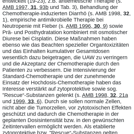
entwickelt (19-23), z.B. antiemetische Therapie (s.
AMB 1997,
31
, 93b
und Tab. 3), Behandlung der
Chemotherapie-induzierten Diarrhö (s. AMB 1998,
32
,
1), empirische antimikrobielle Therapie bei
Neutropenie mit Fieber (s.
AMB 1996,
30
, 9
) sowie
Prä- und Posthydratation kombiniert mit osmotischer
Diurese bei Cisplatin. Diese Maßnahmen haben
ebenso wie das Beachten spezieller Organtoxizitäten
und das Einhalten kumulativer Gesamtdosen
wesentlich dazu beigetragen, die UAW zu verringern
und die Akzeptanz der Chemotherapie durch den
Patienten zu verbessern. Die Intensivierung der
Standard-Chemotherapie und der zunehmende
Einsatz der Hochdosis-Chemotherapie haben das
Interesse verstärkt auf zytoprotektive sowie sog.
”Rescue“-Substanzen gelenkt (s.
AMB 1998,
32
, 21a
und
1999,
33
, 6
). Durch sie sollen normale Zellen,
nicht aber die Tumorzellen, vor zytotoxischen Effekten
geschützt und dadurch die Chemotherapie in der
geplanten Dosisintensität bzw. in den gewünschten
Zeitintervallen ermöglicht werden. Als etablierte
zytoprotektive bzw. ”Rescue“-Substanzen gelten