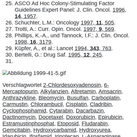
ASCO Ad Hoc Colony-Stimulating Factor
Guidelines Expert Panel: J. Clin. Oncol.
1996,
14
, 1957
.
Schuchter, L.M.: Oncology
1997,
11
, 505
.
Trotti, A.: Curr. Opin. Oncol.
1997,
9
, 569
.
Phillips, K.-A., und Tannock, I.F.: J. Clin. Oncol.
1998,
16
, 3179
.
Küpfer, A., et al.: Lancet
1994,
343
, 763
.
Bertelli, G.: Drug Saf.
1995,
12
, 245
.
Verschlagwortet
2-Chlordesoxyadenosin
,
6-
Mercaptopurin
,
Alkylanzien
,
Altretamin
,
Amsacrin
,
Anthrazykline
,
Bleomycin
,
Busulfan
,
Carboplatin
,
Carmustin
,
Chlorambucil
,
Cisplatin
,
Cladribin
,
Cyclophosphamid
,
Cytarabin
,
Dacarbazin
,
Dactinomycin
,
Docetaxel
,
Doxorubicin
,
Epirubicin
,
Estramustinphosphat
,
Etoposid
,
Fludarabin
,
Gemcitabin
,
Hydroxycarbamid
,
Hydroxyurea
,
Idarubicin
,
Ifosfamid
,
Irinotecan
,
L-Asparaginase
,