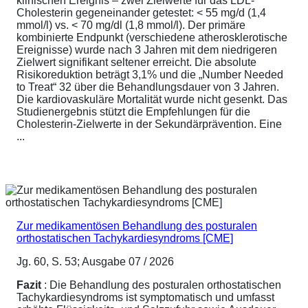
klinischen Ereignis – zwei Zielwerte für das LDL-
Cholesterin gegeneinander getestet: < 55 mg/d (1,4
mmol/l) vs. < 70 mg/dl (1,8 mmol/l). Der primäre
kombinierte Endpunkt (verschiedene atherosklerotische
Ereignisse) wurde nach 3 Jahren mit dem niedrigeren
Zielwert signifikant seltener erreicht. Die absolute
Risikoreduktion beträgt 3,1% und die „Number Needed
to Treat“ 32 über die Behandlungsdauer von 3 Jahren.
Die kardiovaskuläre Mortalität wurde nicht gesenkt. Das
Studienergebnis stützt die Empfehlungen für die
Cholesterin-Zielwerte in der Sekundärprävention. Eine
...
Zur medikamentösen Behandlung des posturalen
orthostatischen Tachykardiesyndroms [CME]
Jg. 60, S. 53; Ausgabe 07 / 2026
Fazit
: Die Behandlung des posturalen orthostatischen
Tachykardiesyndroms ist symptomatisch und umfasst