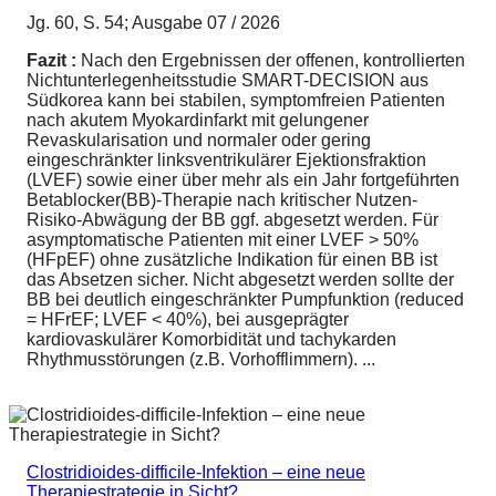
Jg. 60, S. 54; Ausgabe 07 / 2026
Fazit :
Nach den Ergebnissen der offenen, kontrollierten
Nichtunterlegenheitsstudie SMART-DECISION aus
Südkorea kann bei stabilen, symptomfreien Patienten
nach akutem Myokardinfarkt mit gelungener
Revaskularisation und normaler oder gering
eingeschränkter linksventrikulärer Ejektionsfraktion
(LVEF) sowie einer über mehr als ein Jahr fortgeführten
Betablocker(BB)-Therapie nach kritischer Nutzen-
Risiko-Abwägung der BB ggf. abgesetzt werden. Für
asymptomatische Patienten mit einer LVEF > 50%
(HFpEF) ohne zusätzliche Indikation für einen BB ist
das Absetzen sicher. Nicht abgesetzt werden sollte der
BB bei deutlich eingeschränkter Pumpfunktion (reduced
= HFrEF; LVEF < 40%), bei ausgeprägter
kardiovaskulärer Komorbidität und tachykarden
Rhythmusstörungen (z.B. Vorhofflimmern). ...
Clostridioides-difficile-Infektion – eine neue
Therapiestrategie in Sicht?