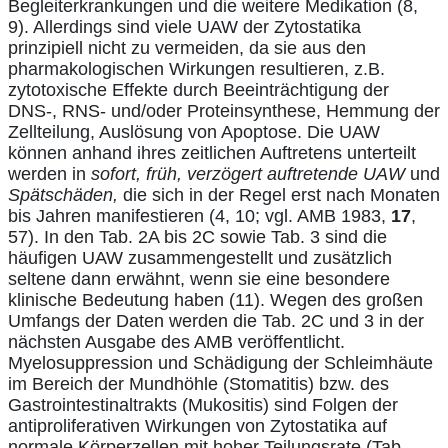
Begleiterkrankungen und die weitere Medikation (8,
9). Allerdings sind viele UAW der Zytostatika
prinzipiell nicht zu vermeiden, da sie aus den
pharmakologischen Wirkungen resultieren, z.B.
zytotoxische Effekte durch Beeinträchtigung der
DNS-, RNS- und/oder Proteinsynthese, Hemmung der
Zellteilung, Auslösung von Apoptose. Die UAW
können anhand ihres zeitlichen Auftretens unterteilt
werden in
sofort, früh, verzögert auftretende UAW
und
Spätschäden,
die sich in der Regel erst nach Monaten
bis Jahren manifestieren (4, 10; vgl. AMB 1983,
17
,
57). In den Tab. 2A bis 2C sowie Tab. 3 sind die
häufigen UAW zusammengestellt und zusätzlich
seltene dann erwähnt, wenn sie eine besondere
klinische Bedeutung haben (11). Wegen des großen
Umfangs der Daten werden die Tab. 2C und 3 in der
nächsten Ausgabe des AMB veröffentlicht.
Myelosuppression und Schädigung der Schleimhäute
im Bereich der Mundhöhle (Stomatitis) bzw. des
Gastrointestinaltrakts (Mukositis) sind Folgen der
antiproliferativen Wirkungen von Zytostatika auf
normale Körperzellen mit hoher Teilungsrate (Tab.