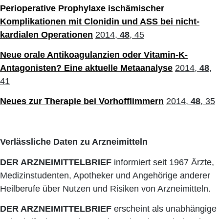
Perioperative Prophylaxe ischämischer
Komplikationen mit Clonidin und ASS bei nicht-
kardialen Operationen
2014,
48
, 45
Neue orale Antikoagulanzien oder Vitamin-K-
Antagonisten? Eine aktuelle Metaanalyse
2014,
48
,
41
Neues zur Therapie bei Vorhofflimmern
2014,
48
, 35
Verlässliche Daten zu Arzneimitteln
DER ARZNEIMITTELBRIEF
informiert seit 1967 Ärzte,
Medizinstudenten, Apotheker und Angehörige anderer
Heilberufe über Nutzen und Risiken von Arzneimitteln.
DER ARZNEIMITTELBRIEF
erscheint als unabhängige