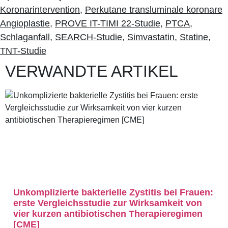
Koronarintervention
,
Perkutane transluminale koronare
Angioplastie
,
PROVE IT-TIMI 22-Studie
,
PTCA
,
Schlaganfall
,
SEARCH-Studie
,
Simvastatin
,
Statine
,
TNT-Studie
VERWANDTE ARTIKEL
Unkomplizierte bakterielle Zystitis bei Frauen:
erste Vergleichsstudie zur Wirksamkeit von
vier kurzen antibiotischen Therapieregimen
[CME]