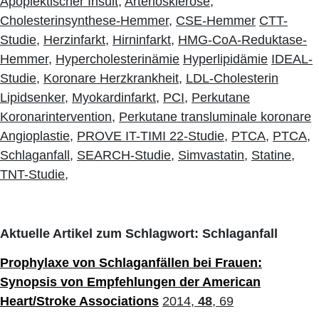
Apoplektischer Insult,
Arteriosklerose,
Cholesterinsynthese-Hemmer,
CSE-Hemmer
CTT-
Studie,
Herzinfarkt,
Hirninfarkt,
HMG-CoA-Reduktase-
Hemmer,
Hypercholesterinämie
Hyperlipidämie
IDEAL-
Studie,
Koronare Herzkrankheit,
LDL-Cholesterin
Lipidsenker,
Myokardinfarkt,
PCI,
Perkutane
Koronarintervention,
Perkutane transluminale koronare
Angioplastie,
PROVE IT-TIMI 22-Studie,
PTCA,
PTCA,
Schlaganfall,
SEARCH-Studie,
Simvastatin,
Statine,
TNT-Studie,
Aktuelle Artikel zum Schlagwort: Schlaganfall
Prophylaxe von Schlaganfällen bei Frauen:
Synopsis von Empfehlungen der American
Heart/Stroke Associations
2014,
48
, 69