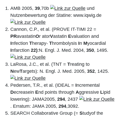
AMB 2005,
39
,70b
und
Nutzenbewertung der Statine: www.iqwig.de
Cannon, C.P., et al. (PROVE IT-TIMI 22 =
PR
avastatin
O
r ator
V
astatin
E
valuation and
I
nfection
T
herapy-
T
hrombolysis
I
n
M
yocardial
I
nfarction
22)
:N. Engl. J. Med. 2004,
350
, 1495.
LaRosa, J.C., et al. (TNT =
T
reating to
N
ew
T
argets): N. Engl. J. Med. 2005,
352
, 1425.
Pedersen, T.R., et al. (IDEAL =
I
ncremental
D
ecreasein
E
nd points through
A
ggressive
L
ipid
lowering): JAMA2005,
294
, 2437
. Erratum: JAMA 2005,
294
,3092.
SEARCH Collaborative Group (=
S
tudyof the