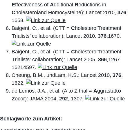
E
ffectiveness of
A
dditional
R
eductions in
C
holesteroland
H
omocysteine): Lancet 2010,
376
,
1658.
Baigent, C., et al. (CTT =
C
holesterol
T
reatment
T
rialists’ collaboration): Lancet 2010,
376
,1670.
Baigent, C., et al. (CTT =
C
holesterol
T
reatment
T
rialists‘ collaboration): Lancet 2005,
366
,1267
16214597.
Cheung, B.M., undLam, K.S.: Lancet 2010,
376
,
1622.
de Lemos, J.A., et al. (A to Z trial =
A
ggrastat
to
Z
ocor): JAMA 2004,
292
, 1307.
Schlagworte zum Artikel: