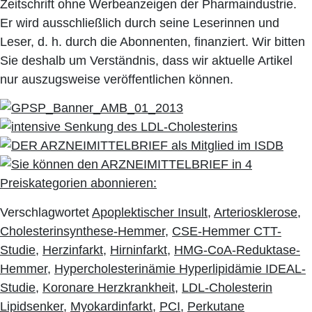
Zeitschrift ohne Werbeanzeigen der Pharmaindustrie.
Er wird ausschließlich durch seine Leserinnen und
Leser, d. h. durch die Abonnenten, finanziert. Wir bitten
Sie deshalb um Verständnis, dass wir aktuelle Artikel
nur auszugsweise veröffentlichen können.
Verschlagwortet
Apoplektischer Insult
,
Arteriosklerose
,
Cholesterinsynthese-Hemmer
,
CSE-Hemmer CTT-
Studie
,
Herzinfarkt
,
Hirninfarkt
,
HMG-CoA-Reduktase-
Hemmer
,
Hypercholesterinämie Hyperlipidämie IDEAL-
Studie
,
Koronare Herzkrankheit
,
LDL-Cholesterin
Lipidsenker
,
Myokardinfarkt
,
PCI
,
Perkutane