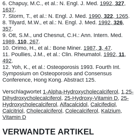
6. Chapuy, M.C., et al.: N. Engl. J. Med.
1992,
327
,
1637
.
7. Storm, T., et al.: N. Engl. J. Med.
1990,
322
, 1265
.
8. Tilyard, M.W., et al.: N. Engl. J. Med.
1992,
326
,
357
.
9. Ott, S.M., und Chesnut, C.H.: Ann. Intern. Med.
1989,
110
, 267
.
10. Orimo, H., et al.: Bone Miner.
1987,
3
, 47
.
11. Poullies, J.M., et al.: Clin. Rheumatol.
1992,
11
,
492
.
12. Yoh, K., et al.: Osteoporosis 1993. Fourth Int.
Symposium on Osteoporosis and Consensus
Conference, Hong Kong. Abstract 125.
Verschlagwortet
1-Alpha-Hydroxycholecalciferol
,
1,25-
Dihydroxycholecalciferol
,
25-Hydroxy-Vitamin D
,
25-
Hydroxycholecalciferol
,
Alfacalcidol
,
Calcifediol
,
Calcitriol
,
Cholecalciferol
,
Colecalciferol
,
Kalzium
,
Vitamin D
VERWANDTE ARTIKEL