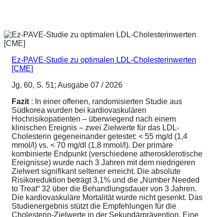
Ez-PAVE-Studie zu optimalen LDL-Cholesterinwerten
[CME]
Jg. 60, S. 51; Ausgabe 07 / 2026
Fazit
: In einer offenen, randomisierten Studie aus
Südkorea wurden bei kardiovaskulären
Hochrisikopatienten – überwiegend nach einem
klinischen Ereignis – zwei Zielwerte für das LDL-
Cholesterin gegeneinander getestet: < 55 mg/d (1,4
mmol/l) vs. < 70 mg/dl (1,8 mmol/l). Der primäre
kombinierte Endpunkt (verschiedene atherosklerotische
Ereignisse) wurde nach 3 Jahren mit dem niedrigeren
Zielwert signifikant seltener erreicht. Die absolute
Risikoreduktion beträgt 3,1% und die „Number Needed
to Treat“ 32 über die Behandlungsdauer von 3 Jahren.
Die kardiovaskuläre Mortalität wurde nicht gesenkt. Das
Studienergebnis stützt die Empfehlungen für die
Cholesterin-Zielwerte in der Sekundärprävention. Eine