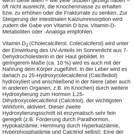
wenn diese allein – wie viele Studien gezeigt haben –
oft nicht ausreicht, die Knochenmasse zu erhalten
bzw. zu erhöhen oder die Frakturrate zu senken. Zur
Steigerung der intestinalen Kalziumresorption wird
zudem die Gabe von Vitamin D bzw. Vitamin-D-
Metaboliten oder -Analoga empfohlen.
Vitamin D
(Cholecalciferol, Colecalciferol) wird unter
3
der Einwirkung des UV-Anteils im Sonnenlicht aus 7-
Dehydrocholesterin in der Haut gebildet. In
geringerem Maße (ca. 10 %) wird es auch mit der
Nahrung dem Körper zugeführt. In der Leber wird es
danach zu 25-Hydroxycolecalciferol (Calcifediol)
hydroxyliert und anschließend in der Niere (aber auch
in anderen Organen, z.B. im Knochen) durch weitere
Hydroxylierung zum Hormon 1,25-
Dihydroxycolecalciferol (Calcitriol), der wichtigsten
Wirkform, aktiviert. Dieser zweite
Hydroxylierungsschritt ist enzymatisch sehr fein
geregelt (z.B. Förderung durch Parathormon,
Hypokalziämie; Hemmung durch Hyperkalziämie,
Hyperphosphatämie und Calcitriol selbst). Eine der