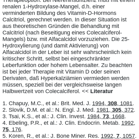
Therapieoption. Bei Niereninsuffizienz muß mit einem
renalen 1-Hydroxylase-Mangel, d.h. einer
verminderten Bildung des Vitamin-D-Hormons
Calcitriol, gerechnet werden. In dieser Situation ist
aus theoretischen Gründen die Behandlung mit
Calcitriol (nach Beseitigung eines Colecalciferol-
Mangels) bzw. mit Alfacalcidol vorzuziehen. Die 25-
Hydroxylierung (und damit Aktivierung) von
Alfacalcidol in der Leber ist sehr wahrscheinlich kein
kritischer Schritt, selbst bei eingeschränkter
Leberfunktion oder hohem Lebensalter. Zu beachten
ist bei jeder Therapie mit Vitamin D oder seinen
Derivaten, daß Hyperkalziämien vermieden werden
müssen, speziell bei der vergleichsweise langen
Halbwertzeit von Colecalciferol. <<
Literatur
1. Chapuy, M.C., et al.: Brit. Med. J.
1994,
308
, 1081
.
2. Slovik, D.M. et al.: N. Engl. J. Med.
1981,
305
, 372
.
3. Tsai, K.S., et al.: J. Clin. Invest.
1984,
73
, 1668
.
4. Ebeling, P.R., et al.: J. Clin. Endocrin. Metab.
1992,
75
, 176
.
5. Koren, R., et al.: J. Bone Miner. Res.
1992,
7
, 1057
.