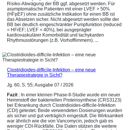
Risiko-Abwägung der BB ggf. abgesetzt werden. Für
asymptomatische Patienten mit einer LVEF > 50%
(HFpEF) ohne zusätzliche Indikation für einen BB ist
das Absetzen sicher. Nicht abgesetzt werden sollte der
BB bei deutlich eingeschränkter Pumpfunktion (reduced
= HFrEF; LVEF < 40%), bei ausgeprägter
kardiovaskulärer Komorbidität und tachykarden
Rhythmusstörungen (z.B. Vorhofflimmern). ...
Clostridioides-difficile-Infektion – eine neue
Therapiestrategie in Sicht?
Jg. 60, S. 55; Ausgabe 07 / 2026
Fazit
: In einer kleinen Phase-II-Studie wurde ein neuer
Hemmstoff der bakteriellen Proteinsynthese (CRS3123)
bei Erkrankung durch Clostridioides-difficile-Infektion
(CDI) getestet. Beide verwendeten Dosierungen wurden
als sicher und gut verträglich eingestuft. Die Wirksamkeit
war ähnlich wie die von Vancomycin, jedoch gab es
weniger CDI-Rückfälle. Die Daten stützen die weitere