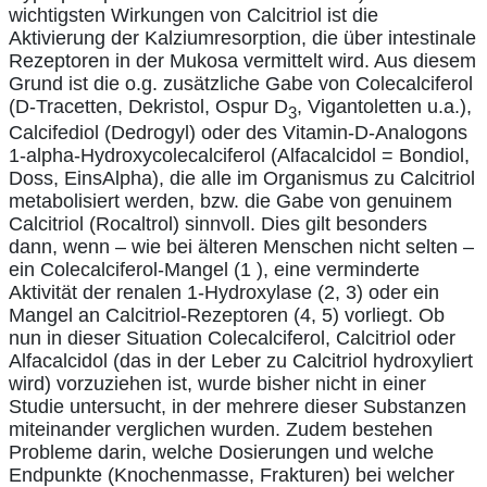
wichtigsten Wirkungen von Calcitriol ist die
Aktivierung der Kalziumresorption, die über intestinale
Rezeptoren in der Mukosa vermittelt wird. Aus diesem
Grund ist die o.g. zusätzliche Gabe von Colecalciferol
(D-Tracetten, Dekristol, Ospur D
, Vigantoletten u.a.),
3
Calcifediol (Dedrogyl) oder des Vitamin-D-Analogons
1-alpha-Hydroxycolecalciferol (Alfacalcidol = Bondiol,
Doss, EinsAlpha), die alle im Organismus zu Calcitriol
metabolisiert werden, bzw. die Gabe von genuinem
Calcitriol (Rocaltrol) sinnvoll. Dies gilt besonders
dann, wenn – wie bei älteren Menschen nicht selten –
ein Colecalciferol-Mangel (1 ), eine verminderte
Aktivität der renalen 1-Hydroxylase (2, 3) oder ein
Mangel an Calcitriol-Rezeptoren (4, 5) vorliegt. Ob
nun in dieser Situation Colecalciferol, Calcitriol oder
Alfacalcidol (das in der Leber zu Calcitriol hydroxyliert
wird) vorzuziehen ist, wurde bisher nicht in einer
Studie untersucht, in der mehrere dieser Substanzen
miteinander verglichen wurden. Zudem bestehen
Probleme darin, welche Dosierungen und welche
Endpunkte (Knochenmasse, Frakturen) bei welcher