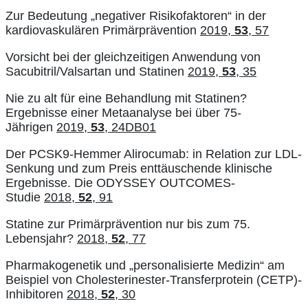
Zur Bedeutung „negativer Risikofaktoren“ in der
kardiovaskulären Primärprävention
2019,
53
, 57
Vorsicht bei der gleichzeitigen Anwendung von
Sacubitril/Valsartan und Statinen
2019,
53
, 35
Nie zu alt für eine Behandlung mit Statinen?
Ergebnisse einer Metaanalyse bei über 75-
Jährigen
2019,
53
, 24DB01
Der PCSK9-Hemmer Alirocumab: in Relation zur LDL-
Senkung und zum Preis enttäuschende klinische
Ergebnisse. Die ODYSSEY OUTCOMES-
Studie
2018,
52
, 91
Statine zur Primärprävention nur bis zum 75.
Lebensjahr?
2018,
52
, 77
Pharmakogenetik und „personalisierte Medizin“ am
Beispiel von Cholesterinester-Transferprotein (CETP)-
Inhibitoren
2018,
52
, 30