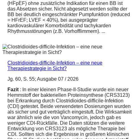
(HFpEF) ohne zusätzliche Indikation für einen BB ist
das Absetzen sicher. Nicht abgesetzt werden sollte der
BB bei deutlich eingeschränkter Pumpfunktion (reduced
= HFrEF; LVEF < 40%), bei ausgeprägter
kardiovaskulärer Komorbidität und tachykarden
Rhythmusstörungen (z.B. Vorhofflimmern). ...
Clostridioides-difficile-Infektion – eine neue
Therapiestrategie in Sicht?
Jg. 60, S. 55; Ausgabe 07 / 2026
Fazit
: In einer kleinen Phase-II-Studie wurde ein neuer
Hemmstoff der bakteriellen Proteinsynthese (CRS3123)
bei Erkrankung durch Clostridioides-difficile-Infektion
(CDI) getestet. Beide verwendeten Dosierungen wurden
als sicher und gut verträglich eingestuft. Die Wirksamkeit
war ähnlich wie die von Vancomycin, jedoch gab es
weniger CDI-Rückfälle. Die Daten stützen die weitere
Entwicklung von CRS3123 als mögliche Therapie bei
CDI. Sollten sich die Ergebnisse in größeren klinischen