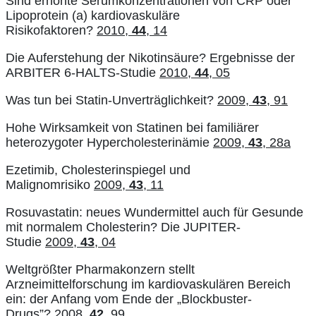
Sind erhöhte Serumkonzentrationen von CRP oder
Lipoprotein (a) kardiovaskuläre
Risikofaktoren?
2010,
44
, 14
Die Auferstehung der Nikotinsäure? Ergebnisse der
ARBITER 6-HALTS-Studie
2010,
44
, 05
Was tun bei Statin-Unverträglichkeit?
2009,
43
, 91
Hohe Wirksamkeit von Statinen bei familiärer
heterozygoter Hypercholesterinämie
2009,
43
, 28a
Ezetimib, Cholesterinspiegel und
Malignomrisiko
2009,
43
, 11
Rosuvastatin: neues Wundermittel auch für Gesunde
mit normalem Cholesterin? Die JUPITER-
Studie
2009,
43
, 04
Weltgrößter Pharmakonzern stellt
Arzneimittelforschung im kardiovaskulären Bereich
ein: der Anfang vom Ende der „Blockbuster-
Drugs”?
2008,
42
, 99