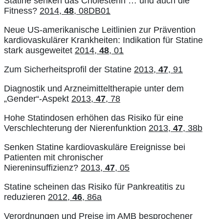
Statine senken das Cholesterin … und auch die
Fitness?
2014,
48
, 08DB01
Neue US-amerikanische Leitlinien zur Prävention
kardiovaskulärer Krankheiten: Indikation für Statine
stark ausgeweitet
2014,
48
, 01
Zum Sicherheitsprofil der Statine
2013,
47
, 91
Diagnostik und Arzneimitteltherapie unter dem
„Gender“-Aspekt
2013,
47
, 78
Hohe Statindosen erhöhen das Risiko für eine
Verschlechterung der Nierenfunktion
2013,
47
, 38b
Senken Statine kardiovaskuläre Ereignisse bei
Patienten mit chronischer
Niereninsuffizienz?
2013,
47
, 05
Statine scheinen das Risiko für Pankreatitis zu
reduzieren
2012,
46
, 86a
Verordnungen und Preise im AMB besprochener