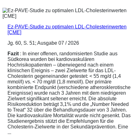
Ez-PAVE-Studie zu optimalen LDL-Cholesterinwerten
[CME]
Jg. 60, S. 51; Ausgabe 07 / 2026
Fazit
: In einer offenen, randomisierten Studie aus
Südkorea wurden bei kardiovaskulären
Hochrisikopatienten – überwiegend nach einem
klinischen Ereignis – zwei Zielwerte für das LDL-
Cholesterin gegeneinander getestet: < 55 mg/d (1,4
mmol/l) vs. < 70 mg/dl (1,8 mmol/l). Der primäre
kombinierte Endpunkt (verschiedene atherosklerotische
Ereignisse) wurde nach 3 Jahren mit dem niedrigeren
Zielwert signifikant seltener erreicht. Die absolute
Risikoreduktion beträgt 3,1% und die „Number Needed
to Treat“ 32 über die Behandlungsdauer von 3 Jahren.
Die kardiovaskuläre Mortalität wurde nicht gesenkt. Das
Studienergebnis stützt die Empfehlungen für die
Cholesterin-Zielwerte in der Sekundärprävention. Eine
...