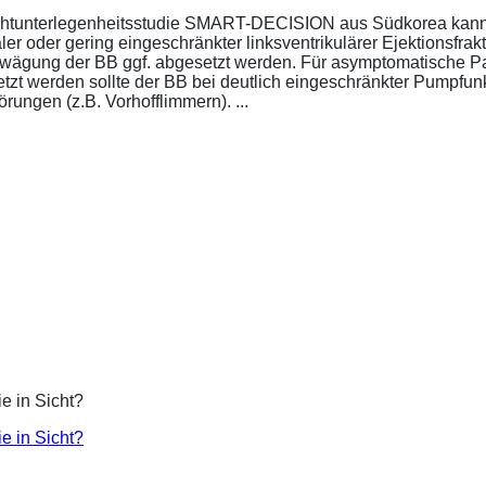
ichtunterlegenheitsstudie SMART-DECISION aus Südkorea kann 
r oder gering eingeschränkter linksventrikulärer Ejektionsfrakt
bwägung der BB ggf. abgesetzt werden. Für asymptomatische P
esetzt werden sollte der BB bei deutlich eingeschränkter Pumpf
ungen (z.B. Vorhofflimmern). ...
ie in Sicht?