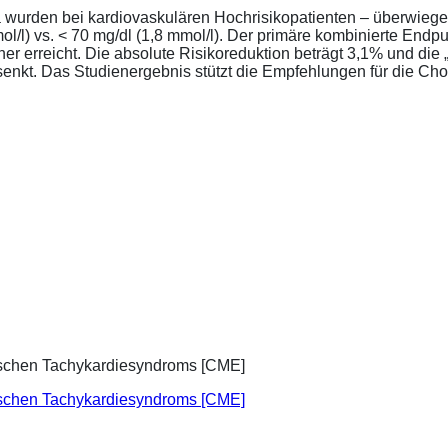
a wurden bei kardiovaskulären Hochrisikopatienten – überwiege
l/l) vs. < 70 mg/dl (1,8 mmol/l). Der primäre kombinierte Endp
tener erreicht. Die absolute Risikoreduktion beträgt 3,1% und 
senkt. Das Studienergebnis stützt die Empfehlungen für die Chol
ischen Tachykardiesyndroms [CME]