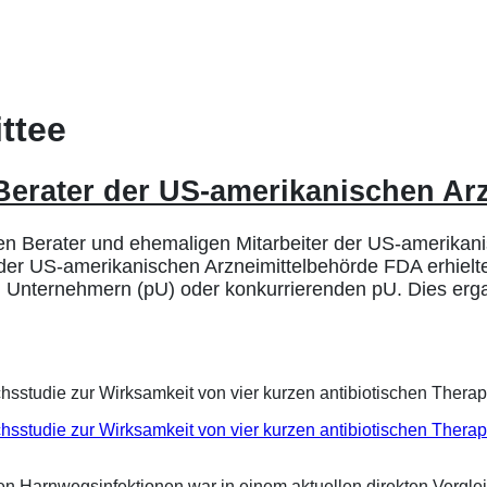
ttee
 Berater der US-amerikanischen Ar
n Berater und ehemaligen Mitarbeiter der US-amerikanis
 der US-amerikanischen Arzneimittelbehörde FDA erhielte
nternehmern (pU) oder konkurrierenden pU. Dies ergab
eichsstudie zur Wirksamkeit von vier kurzen antibiotischen Ther
ren Harnwegsinfektionen war in einem aktuellen direkten Vergle