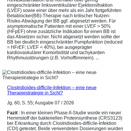
eingeschränkter linksventrikulärer Ejektionsfraktion
(LVEF) sowie einer über mehr als ein Jahr fortgeführten
Betablocker(BB)-Therapie nach kritischer Nutzen-
Risiko-Abwägung der BB ggf. abgesetzt werden. Für
asymptomatische Patienten mit einer LVEF > 50%
(HFpEF) ohne zusätzliche Indikation für einen BB ist
das Absetzen sicher. Nicht abgesetzt werden sollte der
BB bei deutlich eingeschränkter Pumpfunktion (reduced
= HFrEF; LVEF < 40%), bei ausgeprägter
kardiovaskulärer Komorbidität und tachykarden
Rhythmusstörungen (z.B. Vorhofflimmern). ...
Clostridioides-difficile-Infektion – eine neue
Therapiestrategie in Sicht?
Jg. 60, S. 55; Ausgabe 07 / 2026
Fazit
: In einer kleinen Phase-II-Studie wurde ein neuer
Hemmstoff der bakteriellen Proteinsynthese (CRS3123)
bei Erkrankung durch Clostridioides-difficile-Infektion
(CDI) getestet. Beide verwendeten Dosierungen wurden