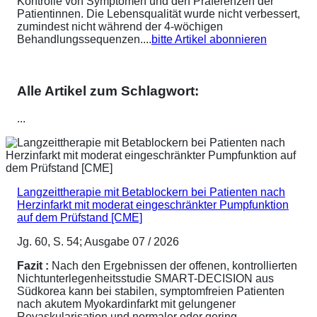
Kontrolle von Symptomen und den Präferenzen der
Patientinnen. Die Lebensqualität wurde nicht verbessert,
zumindest nicht während der 4-wöchigen
Behandlungssequenzen....
bitte Artikel abonnieren
Alle Artikel zum Schlagwort:
...
Langzeittherapie mit Betablockern bei Patienten nach
Herzinfarkt mit moderat eingeschränkter Pumpfunktion
auf dem Prüfstand [CME]
Jg. 60, S. 54; Ausgabe 07 / 2026
Fazit :
Nach den Ergebnissen der offenen, kontrollierten
Nichtunterlegenheitsstudie SMART-DECISION aus
Südkorea kann bei stabilen, symptomfreien Patienten
nach akutem Myokardinfarkt mit gelungener
Revaskularisation und normaler oder gering