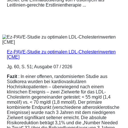
Leitlinien-gerechte Erstlinientherapie ...
Ez-PAVE-Studie zu optimalen LDL-Cholesterinwerten
[CME]
Jg. 60, S. 51; Ausgabe 07 / 2026
Fazit
: In einer offenen, randomisierten Studie aus
Südkorea wurden bei kardiovaskulären
Hochrisikopatienten – überwiegend nach einem
klinischen Ereignis – zwei Zielwerte für das LDL-
Cholesterin gegeneinander getestet: < 55 mg/d (1,4
mmol/l) vs. < 70 mg/dl (1,8 mmol/l). Der primäre
kombinierte Endpunkt (verschiedene atherosklerotische
Ereignisse) wurde nach 3 Jahren mit dem niedrigeren
Zielwert signifikant seltener erreicht. Die absolute
Risikoreduktion beträgt 3,1% und die „Number Needed
to Treat“ 32 über die Behandlungsdauer von 3 Jahren.