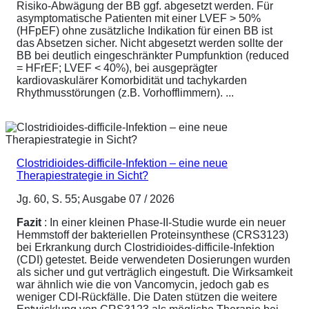
Risiko-Abwägung der BB ggf. abgesetzt werden. Für
asymptomatische Patienten mit einer LVEF > 50%
(HFpEF) ohne zusätzliche Indikation für einen BB ist
das Absetzen sicher. Nicht abgesetzt werden sollte der
BB bei deutlich eingeschränkter Pumpfunktion (reduced
= HFrEF; LVEF < 40%), bei ausgeprägter
kardiovaskulärer Komorbidität und tachykarden
Rhythmusstörungen (z.B. Vorhofflimmern). ...
Clostridioides-difficile-Infektion – eine neue
Therapiestrategie in Sicht?
Jg. 60, S. 55; Ausgabe 07 / 2026
Fazit
: In einer kleinen Phase-II-Studie wurde ein neuer
Hemmstoff der bakteriellen Proteinsynthese (CRS3123)
bei Erkrankung durch Clostridioides-difficile-Infektion
(CDI) getestet. Beide verwendeten Dosierungen wurden
als sicher und gut verträglich eingestuft. Die Wirksamkeit
war ähnlich wie die von Vancomycin, jedoch gab es
weniger CDI-Rückfälle. Die Daten stützen die weitere