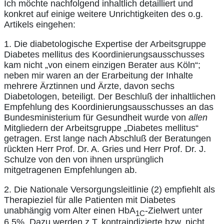
Ich möchte nachfolgend inhaltlich detailliert und
konkret auf einige weitere Unrichtigkeiten des o.g.
Artikels eingehen:
1. Die diabetologische Expertise der Arbeitsgruppe
Diabetes mellitus des Koordinierungsausschusses
kam nicht „von einem einzigen Berater aus Köln“;
neben mir waren an der Erarbeitung der Inhalte
mehrere Ärztinnen und Ärzte, davon sechs
Diabetologen, beteiligt. Der Beschluß der inhaltlichen
Empfehlung des Koordinierungsausschusses an das
Bundesministerium für Gesundheit wurde von
allen
Mitgliedern der Arbeitsgruppe „Diabetes mellitus“
getragen. Erst lange nach Abschluß der Beratungen
rückten Herr Prof. Dr. A. Gries und Herr Prof. Dr. J.
Schulze von den von ihnen ursprünglich
mitgetragenen Empfehlungen ab.
2. Die Nationale Versorgungsleitlinie (2) empfiehlt als
Therapieziel für alle Patienten mit Diabetes
unabhängig vom Alter einen HbA
-Zielwert unter
1C
6,5%. Dazu werden z.T. kontraindizierte bzw. nicht