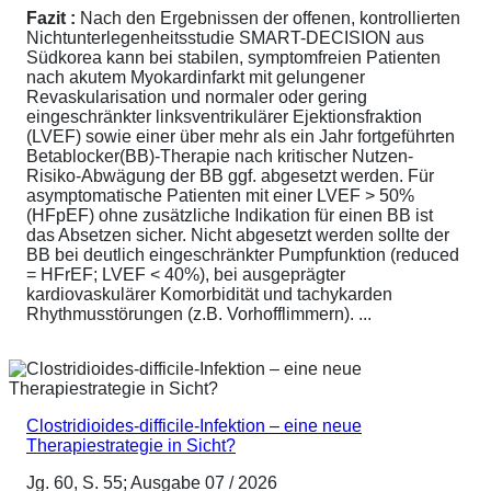
Fazit :
Nach den Ergebnissen der offenen, kontrollierten
Nichtunterlegenheitsstudie SMART-DECISION aus
Südkorea kann bei stabilen, symptomfreien Patienten
nach akutem Myokardinfarkt mit gelungener
Revaskularisation und normaler oder gering
eingeschränkter linksventrikulärer Ejektionsfraktion
(LVEF) sowie einer über mehr als ein Jahr fortgeführten
Betablocker(BB)-Therapie nach kritischer Nutzen-
Risiko-Abwägung der BB ggf. abgesetzt werden. Für
asymptomatische Patienten mit einer LVEF > 50%
(HFpEF) ohne zusätzliche Indikation für einen BB ist
das Absetzen sicher. Nicht abgesetzt werden sollte der
BB bei deutlich eingeschränkter Pumpfunktion (reduced
= HFrEF; LVEF < 40%), bei ausgeprägter
kardiovaskulärer Komorbidität und tachykarden
Rhythmusstörungen (z.B. Vorhofflimmern). ...
Clostridioides-difficile-Infektion – eine neue
Therapiestrategie in Sicht?
Jg. 60, S. 55; Ausgabe 07 / 2026