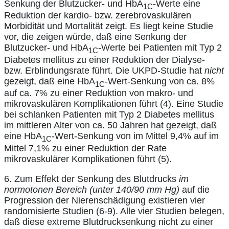
Senkung der Blutzucker- und HbA
-Werte eine
1C
Reduktion der kardio- bzw. zerebrovaskulären
Morbidität und Mortalität zeigt. Es liegt keine Studie
vor, die zeigen würde, daß eine Senkung der
Blutzucker- und HbA
-Werte bei Patienten mit Typ 2
1C
Diabetes mellitus zu einer Reduktion der Dialyse-
bzw. Erblindungsrate führt. Die UKPD-Studie hat
nicht
gezeigt, daß eine HbA
-Wert-Senkung von ca. 8%
1C
auf ca. 7% zu einer Reduktion von makro- und
mikrovaskulären Komplikationen führt (4). Eine Studie
bei schlanken Patienten mit Typ 2 Diabetes mellitus
im mittleren Alter von ca. 50 Jahren hat gezeigt, daß
eine HbA
-Wert-Senkung von im Mittel 9,4% auf im
1C
Mittel 7,1% zu einer Reduktion der Rate
mikrovaskulärer Komplikationen führt (5).
6. Zum Effekt der Senkung des Blutdrucks
im
normotonen Bereich (unter 140/90 mm Hg)
auf die
Progression der Nierenschädigung existieren vier
randomisierte Studien (6-9). Alle vier Studien belegen,
daß diese extreme Blutdrucksenkung nicht zu einer