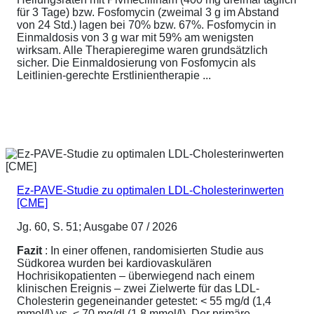
für 3 Tage) bzw. Fosfomycin (zweimal 3 g im Abstand
von 24 Std.) lagen bei 70% bzw. 67%. Fosfomycin in
Einmaldosis von 3 g war mit 59% am wenigsten
wirksam. Alle Therapieregime waren grundsätzlich
sicher. Die Einmaldosierung von Fosfomycin als
Leitlinien-gerechte Erstlinientherapie ...
Ez-PAVE-Studie zu optimalen LDL-Cholesterinwerten
[CME]
Jg. 60, S. 51; Ausgabe 07 / 2026
Fazit
: In einer offenen, randomisierten Studie aus
Südkorea wurden bei kardiovaskulären
Hochrisikopatienten – überwiegend nach einem
klinischen Ereignis – zwei Zielwerte für das LDL-
Cholesterin gegeneinander getestet: < 55 mg/d (1,4
mmol/l) vs. < 70 mg/dl (1,8 mmol/l). Der primäre