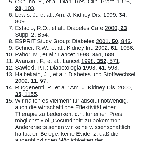
Okhubo, Y., et al. Diab. Res. Clin. Pract.
1995,
28
, 103
.
Lewis, J., et al.: Am. J. Kidney Dis.
1999,
34
,
809
.
Estacio, R.O., et al.: Diabetes Care
2000,
23
Suppl 2, B54
.
ESPRIT Study Group: Diabetes
2001,
50
, 843
.
Schrier, R.W., et al.: Kidney Int.
2002,
61
, 1086
.
Pahor, M., et al.: Lancet
1998,
351
, 689
.
Avanzini, F., et al.: Lancet
1998,
352
, 571
.
Sawicki, P.T.: Diabetologia
1998,
41
, 598
.
Halbekath, J. , et al.: Diabetes und Stoffwechsel
2002,
11
, 97.
Ruggenenti, P., et al.: Am. J. Kidney Dis.
2000,
35
, 1155
.
Wir halten es vielmehr für absolut notwendig,
auch die wirtschaftliche Effektivität einer
Therapie zu bedenken, d.h. für einen Preis
möglichst viel „Gesundheit“ zu bekommen.
Andererseits sehen wir keine wissenschaftlich
haltbaren Belege, keine Evidenz, daß die
augenblicklichen Möglichkeiten der