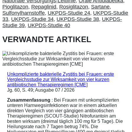
Nationale Versorgungs-Leitlinie
,
Orale Antidiabetika
,
Pioglitazon
,
Repaglinid
,
Rosiglitazon
,
Sartane
,
Sulfonylharnstoffe
,
UKPDS-Studie 24
,
UKPDS-Studie
33
,
UKPDS-Studie 34
,
UKPDS-Studie 38
,
UKPDS-
Studie 39
,
UKPDS-Studie 40
VERWANDTE ARTIKEL
Unkomplizierte bakterielle Zystitis bei Frauen: erste
Vergleichsstudie zur Wirksamkeit von vier kurzen
antibiotischen Therapieregimen [CME]
Jg. 60, S. 49; Ausgabe 07 / 2026
Zusammenfassung
: Bei Frauen mit unkomplizierten
unteren Harnwegsinfektionen war in einem aktuellen
direkten Vergleich von vier gängigen antibiotischen
Therapieregimen (SCOUT-Studie) Nitrofurantoin am
besten wirksam (dreimal täglich 100 mg für 5 Tage). Die
Heilungsrate nach 7 Tagen betrug 74%. Die
Heilungsraten mit Pivmecillinam (400 mg dreimal täglich