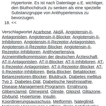
Hypertonie. Es ist nach Datenlage u.E. wichtiger,
den Bluthochdruck zu senken als eine spezielle
Substanzgruppe von Antihypertensiva zu
bevorzugen.
<<
Verschlagwortet
Acarbose
,
AkdÄ
,
Angiotensin-II-
Antagonisten
,
Angiotensin-II-Blocker
,
Angiotensin-II-
Inhibitoren
,
Angiotensin-II-Rezeptor-Antagonisten
,
Angiotensin-II-Rezeptor-Blocker
,
Angiotensin-II-
Rezeptor-Inhibitoren
,
Antihypertensiva
,
Arzneimittelkommission der deutschen Ärzteschaft
,
AT-II-Antagonisten
,
AT-II-Blocker
,
AT-II-Inhibitoren
,
AT-
II-Rezeptor-Antagonisten
,
AT-II-Rezeptor-Blocker
,
AT-
II-Rezeptor-Inhibitoren
,
Beta-Blocker
,
Betablocker
,
Betarezeptoren-Blocker
,
Blutdruck
,
Diabetes mellitus
Typ 2
,
Diabetes-Diät
,
Diabetische Nephropathie
,
Disease-Management-Programm
,
Ernährung
,
Glibenclamid
,
Glimepirid
,
Glinide
,
Glipizid
,
Glitazone
,
Glyburid
,
Hypertonie
,
Insulin
,
Koordinierungsausschuss
,
Metformin
,
Nateglinid
,