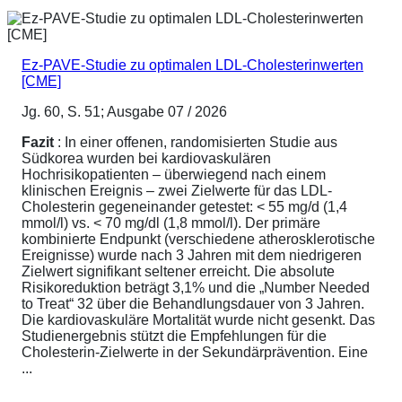
Ez-PAVE-Studie zu optimalen LDL-Cholesterinwerten
[CME]
Jg. 60, S. 51; Ausgabe 07 / 2026
Fazit
: In einer offenen, randomisierten Studie aus
Südkorea wurden bei kardiovaskulären
Hochrisikopatienten – überwiegend nach einem
klinischen Ereignis – zwei Zielwerte für das LDL-
Cholesterin gegeneinander getestet: < 55 mg/d (1,4
mmol/l) vs. < 70 mg/dl (1,8 mmol/l). Der primäre
kombinierte Endpunkt (verschiedene atherosklerotische
Ereignisse) wurde nach 3 Jahren mit dem niedrigeren
Zielwert signifikant seltener erreicht. Die absolute
Risikoreduktion beträgt 3,1% und die „Number Needed
to Treat“ 32 über die Behandlungsdauer von 3 Jahren.
Die kardiovaskuläre Mortalität wurde nicht gesenkt. Das
Studienergebnis stützt die Empfehlungen für die
Cholesterin-Zielwerte in der Sekundärprävention. Eine
...