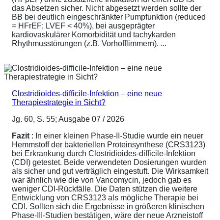
das Absetzen sicher. Nicht abgesetzt werden sollte der
BB bei deutlich eingeschränkter Pumpfunktion (reduced
= HFrEF; LVEF < 40%), bei ausgeprägter
kardiovaskulärer Komorbidität und tachykarden
Rhythmusstörungen (z.B. Vorhofflimmern). ...
Clostridioides-difficile-Infektion – eine neue
Therapiestrategie in Sicht?
Jg. 60, S. 55; Ausgabe 07 / 2026
Fazit
: In einer kleinen Phase-II-Studie wurde ein neuer
Hemmstoff der bakteriellen Proteinsynthese (CRS3123)
bei Erkrankung durch Clostridioides-difficile-Infektion
(CDI) getestet. Beide verwendeten Dosierungen wurden
als sicher und gut verträglich eingestuft. Die Wirksamkeit
war ähnlich wie die von Vancomycin, jedoch gab es
weniger CDI-Rückfälle. Die Daten stützen die weitere
Entwicklung von CRS3123 als mögliche Therapie bei
CDI. Sollten sich die Ergebnisse in größeren klinischen
Phase-III-Studien bestätigen, wäre der neue Arzneistoff