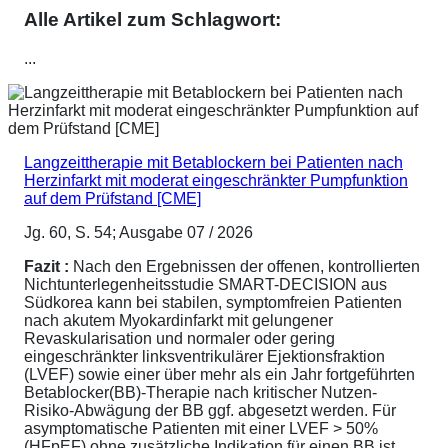
Alle Artikel zum Schlagwort:
...
Langzeittherapie mit Betablockern bei Patienten nach
Herzinfarkt mit moderat eingeschränkter Pumpfunktion
auf dem Prüfstand [CME]
Jg. 60, S. 54; Ausgabe 07 / 2026
Fazit :
Nach den Ergebnissen der offenen, kontrollierten
Nichtunterlegenheitsstudie SMART-DECISION aus
Südkorea kann bei stabilen, symptomfreien Patienten
nach akutem Myokardinfarkt mit gelungener
Revaskularisation und normaler oder gering
eingeschränkter linksventrikulärer Ejektionsfraktion
(LVEF) sowie einer über mehr als ein Jahr fortgeführten
Betablocker(BB)-Therapie nach kritischer Nutzen-
Risiko-Abwägung der BB ggf. abgesetzt werden. Für
asymptomatische Patienten mit einer LVEF > 50%
(HFpEF) ohne zusätzliche Indikation für einen BB ist