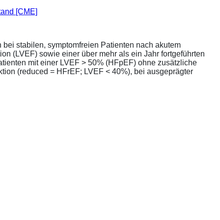
stand [CME]
bei stabilen, symptomfreien Patienten nach akutem
ion (LVEF) sowie einer über mehr als ein Jahr fortgeführten
atienten mit einer LVEF > 50% (HFpEF) ohne zusätzliche
unktion (reduced = HFrEF; LVEF < 40%), bei ausgeprägter