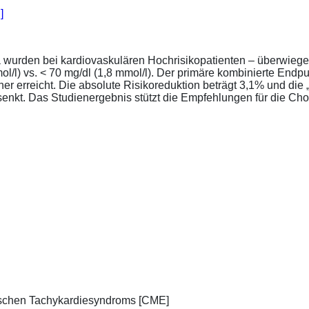
]
a wurden bei kardiovaskulären Hochrisikopatienten – überwiege
l/l) vs. < 70 mg/dl (1,8 mmol/l). Der primäre kombinierte Endp
tener erreicht. Die absolute Risikoreduktion beträgt 3,1% und 
senkt. Das Studienergebnis stützt die Empfehlungen für die Chol