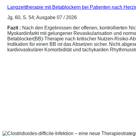
Langzeittherapie mit Betablockern bei Patienten nach Herz
Jg. 60, S. 54; Ausgabe 07 / 2026
Fazit :
Nach den Ergebnissen der offenen, kontrollierten N
Myokardinfarkt mit gelungener Revaskularisation und normale
Betablocker(BB)-Therapie nach kritischer Nutzen-Risiko-A
Indikation für einen BB ist das Absetzen sicher. Nicht abg
kardiovaskulärer Komorbidität und tachykarden Rhythmusstör