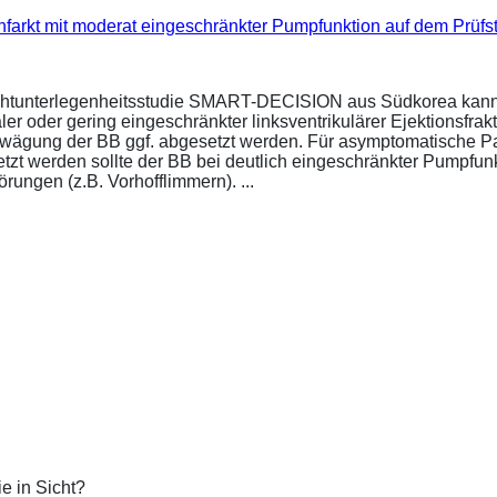
infarkt mit moderat eingeschränkter Pumpfunktion auf dem Prüf
ichtunterlegenheitsstudie SMART-DECISION aus Südkorea kann 
r oder gering eingeschränkter linksventrikulärer Ejektionsfrakt
bwägung der BB ggf. abgesetzt werden. Für asymptomatische P
esetzt werden sollte der BB bei deutlich eingeschränkter Pumpf
ungen (z.B. Vorhofflimmern). ...