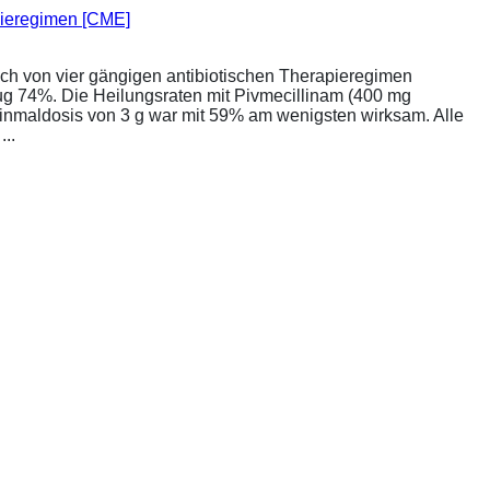
apieregimen [CME]
ich von vier gängigen antibiotischen Therapieregimen
rug 74%. Die Heilungsraten mit Pivmecillinam (400 mg
Einmaldosis von 3 g war mit 59% am wenigsten wirksam. Alle
..