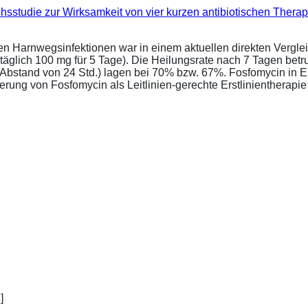
eichsstudie zur Wirksamkeit von vier kurzen antibiotischen Ther
ren Harnwegsinfektionen war in einem aktuellen direkten Vergle
täglich 100 mg für 5 Tage). Die Heilungsrate nach 7 Tagen bet
im Abstand von 24 Std.) lagen bei 70% bzw. 67%. Fosfomycin in 
ung von Fosfomycin als Leitlinien-gerechte Erstlinientherapie .