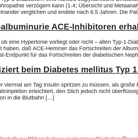
hropathie verzögern kann (1-4; Übersicht und Metaanal
iteinander verglichen und endete nach 6,5 Jahren. Die P
roalbuminurie ACE-Inhibitoren erha
b eine Hypertonie vorliegt oder nicht – allen Typ-1-Dia
eigt haben, daß ACE-Hemmer das Fortschreiten der Albu
t-Endpunkt für das Fortschreiten der diabetischen Ne
iziert beim Diabetes mellitus Typ 
der viermal am Tag Insulin spritzen zu müssen, als groß
ulininjektion erleichtert, den Stich jedoch nicht überflüs
on in die Blutbahn […]