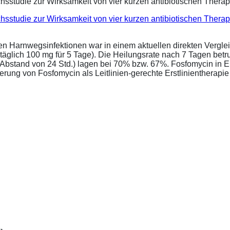
eichsstudie zur Wirksamkeit von vier kurzen antibiotischen Ther
ren Harnwegsinfektionen war in einem aktuellen direkten Vergle
täglich 100 mg für 5 Tage). Die Heilungsrate nach 7 Tagen bet
im Abstand von 24 Std.) lagen bei 70% bzw. 67%. Fosfomycin in 
ung von Fosfomycin als Leitlinien-gerechte Erstlinientherapie .