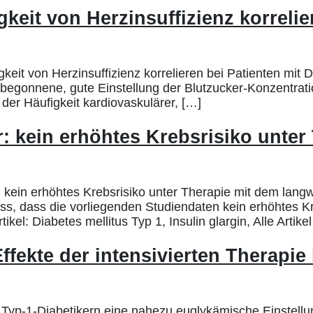
eit von Herzinsuffizienz korrelier
t von Herzinsuffizienz korrelieren bei Patienten mit D
üh begonnene, gute Einstellung der Blutzucker-Konzentr
der Häufigkeit kardiovaskulärer, […]
: kein erhöhtes Krebsrisiko unte
kein erhöhtes Krebsrisiko unter Therapie mit dem langw
, dass die vorliegenden Studiendaten kein erhöhtes Kre
el: Diabetes mellitus Typ 1, Insulin glargin, Alle Artike
ffekte der intensivierten Therapie
Typ-1-Diabetikern eine nahezu euglykämische Einstellu