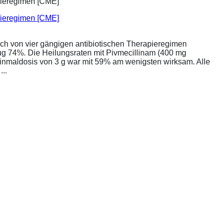
apieregimen [CME]
ich von vier gängigen antibiotischen Therapieregimen
rug 74%. Die Heilungsraten mit Pivmecillinam (400 mg
Einmaldosis von 3 g war mit 59% am wenigsten wirksam. Alle
..