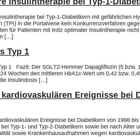
re Insulintherapie bei Typ-1-Diabet
Insulintherapie bei Typ-1-Diabetikern mit gefährlichen
eln (TPI) in die Portalvene kein Konkurrenzverfahren geg
lten für Patienten mit trotz optimaler Insulintherapie n
m […]
us Typ 1
 Typ 1 Fazit: Der SGLT2-Hemmer Dapagliflozin (5 bzw. 1
n 24 Wochen den mittleren HbA1c-Wert um 0,42 bzw. 0,45
ie Insulindosis […]
 kardiovaskulären Ereignisse bei D
rdiovaskulären Ereignisse bei Diabetikern von 1998 bis
ei Typ-1- und Typ-2-Diabetikern sowie bei nach Alter un
alität sowie Krankenhausaufnahmen wegen kardiovaskulär