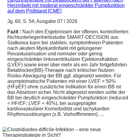
Herzinfarkt mit moderat eingeschränkter Pumpfunktion
auf dem Prüfstand [CME]
Jg. 60, S. 54; Ausgabe 07 / 2026
Fazit :
Nach den Ergebnissen der offenen, kontrollierten
Nichtunterlegenheitsstudie SMART-DECISION aus
Südkorea kann bei stabilen, symptomfreien Patienten
nach akutem Myokardinfarkt mit gelungener
Revaskularisation und normaler oder gering
eingeschränkter linksventrikulärer Ejektionsfraktion
(LVEF) sowie einer über mehr als ein Jahr fortgeführten
Betablocker(BB)-Therapie nach kritischer Nutzen-
Risiko-Abwägung der BB ggf. abgesetzt werden. Für
asymptomatische Patienten mit einer LVEF > 50%
(HFpEF) ohne zusätzliche Indikation für einen BB ist
das Absetzen sicher. Nicht abgesetzt werden sollte der
BB bei deutlich eingeschränkter Pumpfunktion (reduced
= HFrEF; LVEF < 40%), bei ausgeprägter
kardiovaskulärer Komorbidität und tachykarden
Rhythmusstörungen (z.B. Vorhofflimmern). ...