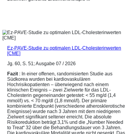
Ez-PAVE-Studie zu optimalen LDL-Cholesterinwerten
[CME]
Jg. 60, S. 51; Ausgabe 07 / 2026
Fazit
: In einer offenen, randomisierten Studie aus
Südkorea wurden bei kardiovaskulären
Hochrisikopatienten – überwiegend nach einem
klinischen Ereignis – zwei Zielwerte für das LDL-
Cholesterin gegeneinander getestet: < 55 mg/d (1,4
mmol/l) vs. < 70 mg/dl (1,8 mmol/l). Der primäre
kombinierte Endpunkt (verschiedene atherosklerotische
Ereignisse) wurde nach 3 Jahren mit dem niedrigeren
Zielwert signifikant seltener erreicht. Die absolute
Risikoreduktion beträgt 3,1% und die „Number Needed
to Treat“ 32 über die Behandlungsdauer von 3 Jahren.
Die kardiovaskuläre Mortalität wurde nicht gesenkt. Das