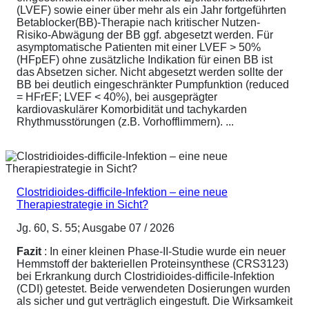
(LVEF) sowie einer über mehr als ein Jahr fortgeführten
Betablocker(BB)-Therapie nach kritischer Nutzen-
Risiko-Abwägung der BB ggf. abgesetzt werden. Für
asymptomatische Patienten mit einer LVEF > 50%
(HFpEF) ohne zusätzliche Indikation für einen BB ist
das Absetzen sicher. Nicht abgesetzt werden sollte der
BB bei deutlich eingeschränkter Pumpfunktion (reduced
= HFrEF; LVEF < 40%), bei ausgeprägter
kardiovaskulärer Komorbidität und tachykarden
Rhythmusstörungen (z.B. Vorhofflimmern). ...
Clostridioides-difficile-Infektion – eine neue
Therapiestrategie in Sicht?
Jg. 60, S. 55; Ausgabe 07 / 2026
Fazit
: In einer kleinen Phase-II-Studie wurde ein neuer
Hemmstoff der bakteriellen Proteinsynthese (CRS3123)
bei Erkrankung durch Clostridioides-difficile-Infektion
(CDI) getestet. Beide verwendeten Dosierungen wurden
als sicher und gut verträglich eingestuft. Die Wirksamkeit