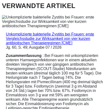
VERWANDTE ARTIKEL
Unkomplizierte bakterielle Zystitis bei Frauen: erste
Vergleichsstudie zur Wirksamkeit von vier kurzen
antibiotischen Therapieregimen [CME]
Jg. 60, S. 49; Ausgabe 07 / 2026
Zusammenfassung
: Bei Frauen mit unkomplizierten
unteren Harnwegsinfektionen war in einem aktuellen
direkten Vergleich von vier gängigen antibiotischen
Therapieregimen (SCOUT-Studie) Nitrofurantoin am
besten wirksam (dreimal täglich 100 mg für 5 Tage). Die
Heilungsrate nach 7 Tagen betrug 74%. Die
Heilungsraten mit Pivmecillinam (400 mg dreimal täglich
für 3 Tage) bzw. Fosfomycin (zweimal 3 g im Abstand
von 24 Std.) lagen bei 70% bzw. 67%. Fosfomycin in
Einmaldosis von 3 g war mit 59% am wenigsten
wirksam. Alle Therapieregime waren grundsätzlich
sicher. Die Einmaldosierung von Fosfomycin als
Leitlinien-gerechte Erstlinientherapie ...