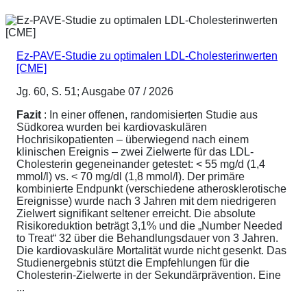
Ez-PAVE-Studie zu optimalen LDL-Cholesterinwerten
[CME]
Jg. 60, S. 51; Ausgabe 07 / 2026
Fazit
: In einer offenen, randomisierten Studie aus
Südkorea wurden bei kardiovaskulären
Hochrisikopatienten – überwiegend nach einem
klinischen Ereignis – zwei Zielwerte für das LDL-
Cholesterin gegeneinander getestet: < 55 mg/d (1,4
mmol/l) vs. < 70 mg/dl (1,8 mmol/l). Der primäre
kombinierte Endpunkt (verschiedene atherosklerotische
Ereignisse) wurde nach 3 Jahren mit dem niedrigeren
Zielwert signifikant seltener erreicht. Die absolute
Risikoreduktion beträgt 3,1% und die „Number Needed
to Treat“ 32 über die Behandlungsdauer von 3 Jahren.
Die kardiovaskuläre Mortalität wurde nicht gesenkt. Das
Studienergebnis stützt die Empfehlungen für die
Cholesterin-Zielwerte in der Sekundärprävention. Eine
...