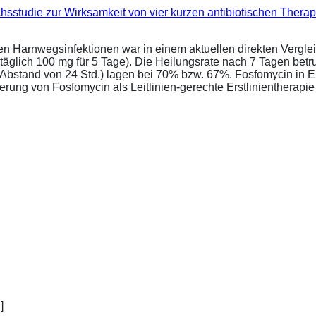
eichsstudie zur Wirksamkeit von vier kurzen antibiotischen Ther
ren Harnwegsinfektionen war in einem aktuellen direkten Vergle
täglich 100 mg für 5 Tage). Die Heilungsrate nach 7 Tagen bet
im Abstand von 24 Std.) lagen bei 70% bzw. 67%. Fosfomycin in 
ung von Fosfomycin als Leitlinien-gerechte Erstlinientherapie .