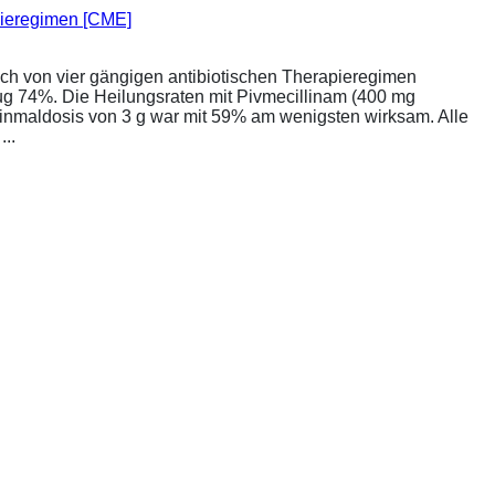
apieregimen [CME]
ich von vier gängigen antibiotischen Therapieregimen
rug 74%. Die Heilungsraten mit Pivmecillinam (400 mg
Einmaldosis von 3 g war mit 59% am wenigsten wirksam. Alle
..