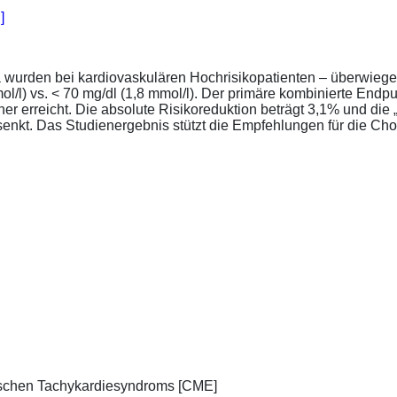
]
a wurden bei kardiovaskulären Hochrisikopatienten – überwiege
l/l) vs. < 70 mg/dl (1,8 mmol/l). Der primäre kombinierte Endp
tener erreicht. Die absolute Risikoreduktion beträgt 3,1% und 
senkt. Das Studienergebnis stützt die Empfehlungen für die Chol