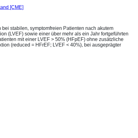
stand [CME]
bei stabilen, symptomfreien Patienten nach akutem
ion (LVEF) sowie einer über mehr als ein Jahr fortgeführten
atienten mit einer LVEF > 50% (HFpEF) ohne zusätzliche
unktion (reduced = HFrEF; LVEF < 40%), bei ausgeprägter