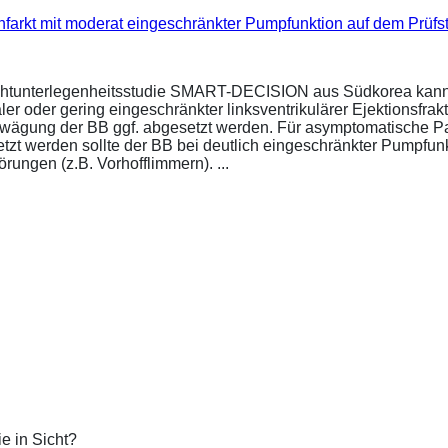
infarkt mit moderat eingeschränkter Pumpfunktion auf dem Prüf
ichtunterlegenheitsstudie SMART-DECISION aus Südkorea kann 
r oder gering eingeschränkter linksventrikulärer Ejektionsfrakt
bwägung der BB ggf. abgesetzt werden. Für asymptomatische P
esetzt werden sollte der BB bei deutlich eingeschränkter Pumpf
ungen (z.B. Vorhofflimmern). ...