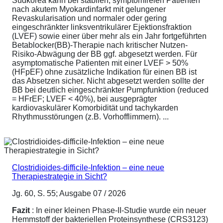
Südkorea kann bei stabilen, symptomfreien Patienten
nach akutem Myokardinfarkt mit gelungener
Revaskularisation und normaler oder gering
eingeschränkter linksventrikulärer Ejektionsfraktion
(LVEF) sowie einer über mehr als ein Jahr fortgeführten
Betablocker(BB)-Therapie nach kritischer Nutzen-
Risiko-Abwägung der BB ggf. abgesetzt werden. Für
asymptomatische Patienten mit einer LVEF > 50%
(HFpEF) ohne zusätzliche Indikation für einen BB ist
das Absetzen sicher. Nicht abgesetzt werden sollte der
BB bei deutlich eingeschränkter Pumpfunktion (reduced
= HFrEF; LVEF < 40%), bei ausgeprägter
kardiovaskulärer Komorbidität und tachykarden
Rhythmusstörungen (z.B. Vorhofflimmern). ...
Clostridioides-difficile-Infektion – eine neue
Therapiestrategie in Sicht?
Jg. 60, S. 55; Ausgabe 07 / 2026
Fazit
: In einer kleinen Phase-II-Studie wurde ein neuer
Hemmstoff der bakteriellen Proteinsynthese (CRS3123)