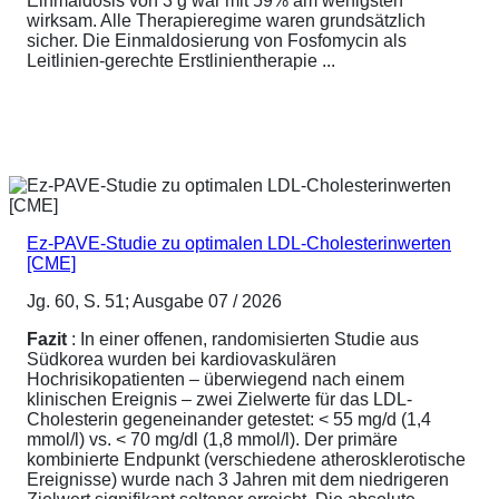
Einmaldosis von 3 g war mit 59% am wenigsten
wirksam. Alle Therapieregime waren grundsätzlich
sicher. Die Einmaldosierung von Fosfomycin als
Leitlinien-gerechte Erstlinientherapie ...
Ez-PAVE-Studie zu optimalen LDL-Cholesterinwerten
[CME]
Jg. 60, S. 51; Ausgabe 07 / 2026
Fazit
: In einer offenen, randomisierten Studie aus
Südkorea wurden bei kardiovaskulären
Hochrisikopatienten – überwiegend nach einem
klinischen Ereignis – zwei Zielwerte für das LDL-
Cholesterin gegeneinander getestet: < 55 mg/d (1,4
mmol/l) vs. < 70 mg/dl (1,8 mmol/l). Der primäre
kombinierte Endpunkt (verschiedene atherosklerotische
Ereignisse) wurde nach 3 Jahren mit dem niedrigeren