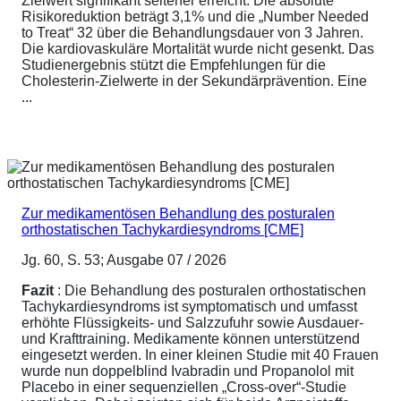
Zielwert signifikant seltener erreicht. Die absolute
Risikoreduktion beträgt 3,1% und die „Number Needed
to Treat“ 32 über die Behandlungsdauer von 3 Jahren.
Die kardiovaskuläre Mortalität wurde nicht gesenkt. Das
Studienergebnis stützt die Empfehlungen für die
Cholesterin-Zielwerte in der Sekundärprävention. Eine
...
Zur medikamentösen Behandlung des posturalen
orthostatischen Tachykardiesyndroms [CME]
Jg. 60, S. 53; Ausgabe 07 / 2026
Fazit
: Die Behandlung des posturalen orthostatischen
Tachykardiesyndroms ist symptomatisch und umfasst
erhöhte Flüssigkeits- und Salzzufuhr sowie Ausdauer-
und Krafttraining. Medikamente können unterstützend
eingesetzt werden. In einer kleinen Studie mit 40 Frauen
wurde nun doppelblind Ivabradin und Propanolol mit
Placebo in einer sequenziellen „Cross-over“-Studie