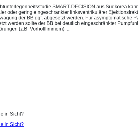
ichtunterlegenheitsstudie SMART-DECISION aus Südkorea kann 
r oder gering eingeschränkter linksventrikulärer Ejektionsfrakt
bwägung der BB ggf. abgesetzt werden. Für asymptomatische P
esetzt werden sollte der BB bei deutlich eingeschränkter Pumpf
ungen (z.B. Vorhofflimmern). ...
ie in Sicht?