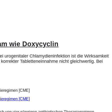
sam wie Doxycyclin
i urogenitaler Chlamydieninfektion ist die Wirksamkeit
korrekter Tabletteneinnahme nicht gleichwertig. Bei
apieregimen [CME]
ich von vier gängigen antibiotischen Therapieregimen