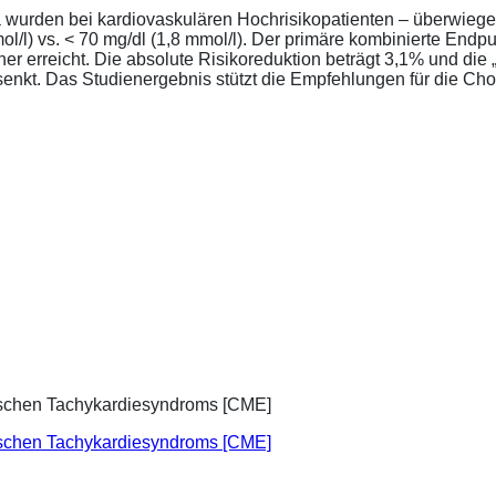
a wurden bei kardiovaskulären Hochrisikopatienten – überwiege
l/l) vs. < 70 mg/dl (1,8 mmol/l). Der primäre kombinierte Endp
tener erreicht. Die absolute Risikoreduktion beträgt 3,1% und 
senkt. Das Studienergebnis stützt die Empfehlungen für die Chol
ischen Tachykardiesyndroms [CME]