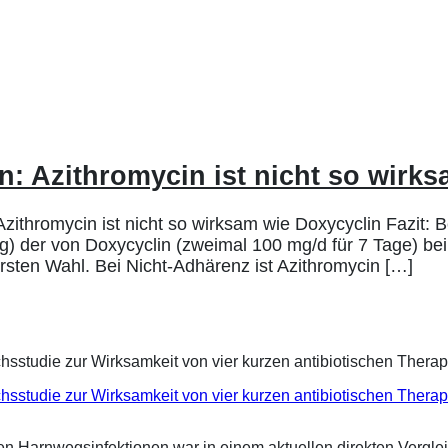
n: Azithromycin ist nicht so wirk
ithromycin ist nicht so wirksam wie Doxycyclin Fazit: Be
) der von Doxycyclin (zweimal 100 mg/d für 7 Tage) bei 
ersten Wahl. Bei Nicht-Adhärenz ist Azithromycin […]
eichsstudie zur Wirksamkeit von vier kurzen antibiotischen Ther
ren Harnwegsinfektionen war in einem aktuellen direkten Vergle