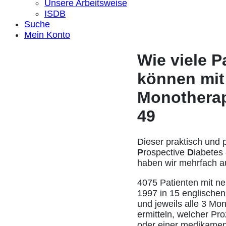
Unsere Arbeitsweise
ISDB
Suche
Mein Konto
Wie viele P
können mit 
Monotherap
49
Dieser praktisch und 
P
rospective
D
iabetes
haben wir mehrfach aus
4075 Patienten mit ne
1997 in 15 englische
und jeweils alle 3 Mo
ermitteln, welcher Pro
oder einer medikament