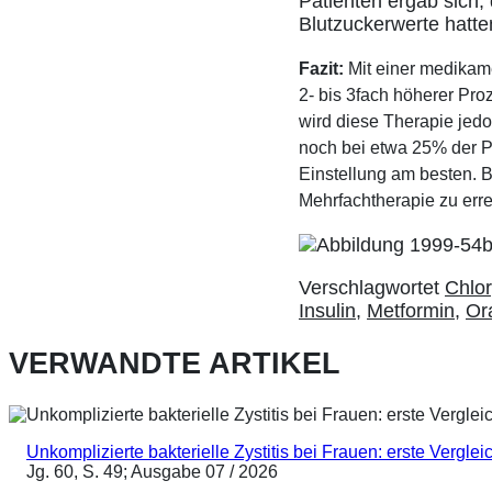
Patienten ergab sich,
Blutzuckerwerte hatte
Fazit:
Mit einer medikame
2- bis 3fach höherer Proz
wird diese Therapie jedo
noch bei etwa 25% der Pa
Einstellung am besten. Be
Mehrfachtherapie zu erre
Verschlagwortet
Chlo
Insulin
,
Metformin
,
Ora
VERWANDTE ARTIKEL
Unkomplizierte bakterielle Zystitis bei Frauen: erste Vergl
Jg. 60, S. 49; Ausgabe 07 / 2026