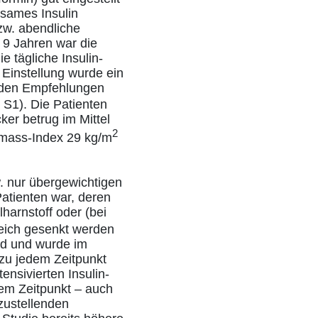
ksames Insulin
zw. abendliche
 9 Jahren war die
e tägliche Insulin-
 Einstellung wurde ein
den Empfehlungen
 S1). Die Patienten
er betrug im Mittel
2
-mass-Index 29 kg/m
. nur übergewichtigen
Patienten war, deren
lharnstoff oder (bei
reich gesenkt werden
nd und wurde im
 zu jedem Zeitpunkt
ensivierten Insulin-
dem Zeitpunkt – auch
zustellenden