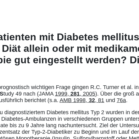
atienten mit Diabetes mellitu
Diät allein oder mit medikam
ie gut eingestellt werden? 
prognostisch wichtigen Frage gingen R.C. Turner et al. i
S
tudy 49 nach (JAMA
1999,
281
, 2005
). Über die groß
führlich berichtet (s.a.
AMB 1998,
32
, 81
und
76a
.
u diagnostiziertem Diabetes mellitus Typ 2 wurden in de
n Diabetes-Ambulanzen in verschiedenen Gruppen unters
nate bis zu 9 Jahre lang nachuntersucht. Ziel der Unter
zentsatz der Typ-2-Diabetiker zu Beginn und im Lauf der 
ösen Monotherapie (Insulin, Sulfonylharnstoff oder Metfo