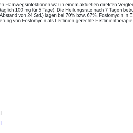
ren Harnwegsinfektionen war in einem aktuellen direkten Vergle
täglich 100 mg für 5 Tage). Die Heilungsrate nach 7 Tagen bet
im Abstand von 24 Std.) lagen bei 70% bzw. 67%. Fosfomycin in 
ung von Fosfomycin als Leitlinien-gerechte Erstlinientherapie .
]