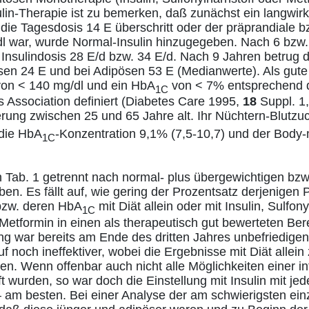
lin-Therapie ist zu bemerken, daß zunächst ein langwir
die Tagesdosis 14 E überschritt oder der präprandiale b
l war, wurde Normal-Insulin hinzugegeben. Nach 6 bzw.
Insulindosis 28 E/d bzw. 34 E/d. Nach 9 Jahren betrug di
sen 24 E und bei Adipösen 53 E (Medianwerte). Als gute
von < 140 mg/dl und ein HbA
von < 7% entsprechend 
1C
 Association definiert (Diabetes Care 1995,
18
Suppl. 1,
ung zwischen 25 und 65 Jahre alt. Ihr Nüchtern-Blutzuck
 die HbA
-Konzentration 9,1% (7,5-10,7) und der Body
1C
n Tab. 1 getrennt nach normal- plus übergewichtigen bzw
en. Es fällt auf, wie gering der Prozentsatz derjenigen 
bzw. deren HbA
mit Diät allein oder mit Insulin, Sulfony
1C
Metformin in einen als therapeutisch gut bewerteten Be
ng war bereits am Ende des dritten Jahres unbefriedige
f noch ineffektiver, wobei die Ergebnisse mit Diät allein
n. Wenn offenbar auch nicht alle Möglichkeiten einer int
 wurden, so war doch die Einstellung mit Insulin mit je
 am besten. Bei einer Analyse der am schwierigsten ein