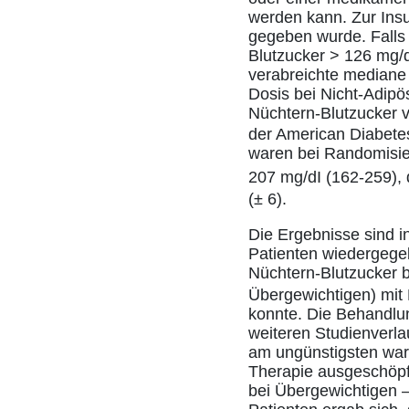
werden kann. Zur Insu
gegeben wurde. Falls 
Blutzucker > 126 mg/d
verabreichte mediane 
Dosis bei Nicht-Adipö
Nüchtern-Blutzucker 
der American Diabetes
waren bei Randomisier
207 mg/dI (162-259),
(± 6).
Die Ergebnisse sind i
Patienten wiedergegeb
Nüchtern-Blutzucker 
Übergewichtigen) mit 
konnte. Die Behandlu
weiteren Studienverlau
am ungünstigsten ware
Therapie ausgeschöpft
bei Übergewichtigen –