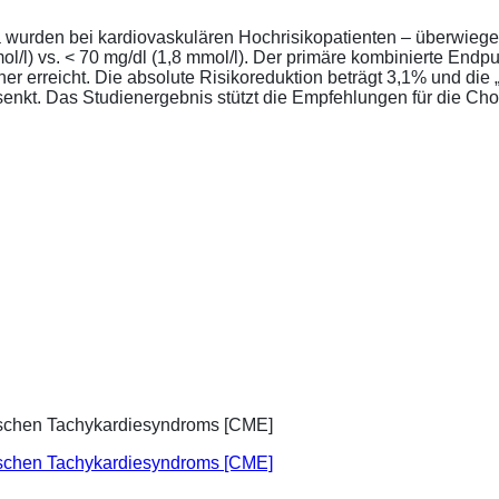
a wurden bei kardiovaskulären Hochrisikopatienten – überwiege
l/l) vs. < 70 mg/dl (1,8 mmol/l). Der primäre kombinierte Endp
tener erreicht. Die absolute Risikoreduktion beträgt 3,1% und 
senkt. Das Studienergebnis stützt die Empfehlungen für die Chol
ischen Tachykardiesyndroms [CME]