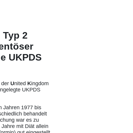
s Typ 2
entöser
Die UKPDS
n der
U
nited
K
ingdom
 angelegte UKPDS
n Jahren 1977 bis
chiedlich behandelt
suchung war es zu
Jahre mit Diät allein
rmin) gut eingestellt