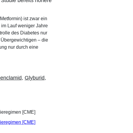
 Studie bereits höhere
Metformin) ist zwar ein
n; im Lauf weniger Jahre
trolle des Diabetes nur
i Übergewichtigen – die
lung nur durch eine
benclamid
,
Glyburid
,
apieregimen [CME]