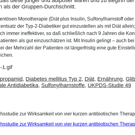
 daß diese jünger und adipöser waren und zu Beginn der
n als der Gruppen-Durchschnitt.
ntösen Monotherapie (Diät plus Insulin, Sulfonylharnstoff oder 
entsatz der Typ-2-Diabetiker gut einzustellen als mit Diät allei
ch immer ineffektiver, so daß schließlich nach 9 Jahren die Kon
tienten als gut einzuschätzen ist. Mit Insulin gelingt – auch be
i der Mehrzahl der Patienten ist längerfristig eine gute Einstel
ichen.
rpropamid
,
Diabetes mellitus Typ 2
,
Diät
,
Ernährung
,
Gli
le Antidiabetika
,
Sulfonylharnstoffe
,
UKPDS-Studie 49
eichsstudie zur Wirksamkeit von vier kurzen antibiotischen Ther