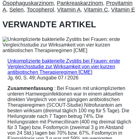
Ösophaguskarzinom
,
Pankreaskarzinom
,
Provitamin
A
,
Selen
,
Tocopherol
,
Vitamin A
,
Vitamin C
,
Vitamin E
VERWANDTE ARTIKEL
Unkomplizierte bakterielle Zystitis bei Frauen: erste
Vergleichsstudie zur Wirksamkeit von vier kurzen
antibiotischen Therapieregimen [CME]
Jg. 60, S. 49; Ausgabe 07 / 2026
Zusammenfassung
: Bei Frauen mit unkomplizierten
unteren Harnwegsinfektionen war in einem aktuellen
direkten Vergleich von vier gängigen antibiotischen
Therapieregimen (SCOUT-Studie) Nitrofurantoin am
besten wirksam (dreimal täglich 100 mg für 5 Tage). Die
Heilungsrate nach 7 Tagen betrug 74%. Die
Heilungsraten mit Pivmecillinam (400 mg dreimal täglich
für 3 Tage) bzw. Fosfomycin (zweimal 3 g im Abstand
von 24 Std.) lagen bei 70% bzw. 67%. Fosfomycin in
Einmaldosis von 3 g war mit 59% am wenigsten