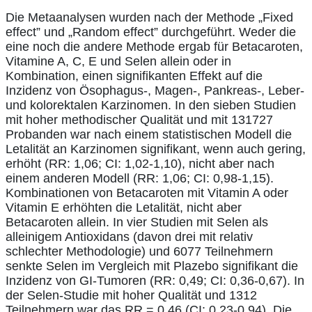
Die Metaanalysen wurden nach der Methode „Fixed
effect” und „Random effect” durchgeführt. Weder die
eine noch die andere Methode ergab für Betacaroten,
Vitamine A, C, E und Selen allein oder in
Kombination, einen signifikanten Effekt auf die
Inzidenz von Ösophagus-, Magen-, Pankreas-, Leber-
und kolorektalen Karzinomen. In den sieben Studien
mit hoher methodischer Qualität und mit 131727
Probanden war nach einem statistischen Modell die
Letalität an Karzinomen signifikant, wenn auch gering,
erhöht (RR: 1,06; CI: 1,02-1,10), nicht aber nach
einem anderen Modell (RR: 1,06; CI: 0,98-1,15).
Kombinationen von Betacaroten mit Vitamin A oder
Vitamin E erhöhten die Letalität, nicht aber
Betacaroten allein. In vier Studien mit Selen als
alleinigem Antioxidans (davon drei mit relativ
schlechter Methodologie) und 6077 Teilnehmern
senkte Selen im Vergleich mit Plazebo signifikant die
Inzidenz von GI-Tumoren (RR: 0,49; CI: 0,36-0,67). In
der Selen-Studie mit hoher Qualität und 1312
Teilnehmern war das RR = 0,46 (CI: 0,23-0,94). Die