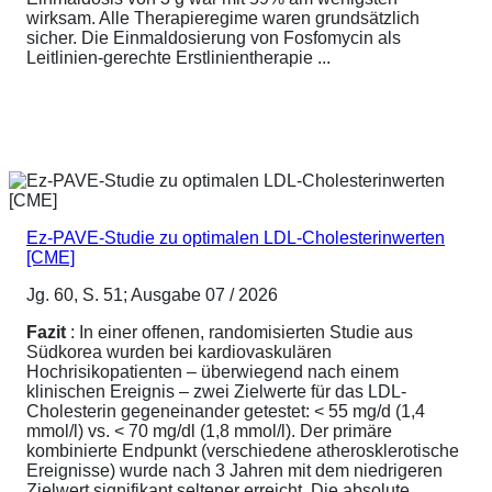
wirksam. Alle Therapieregime waren grundsätzlich
sicher. Die Einmaldosierung von Fosfomycin als
Leitlinien-gerechte Erstlinientherapie ...
Ez-PAVE-Studie zu optimalen LDL-Cholesterinwerten
[CME]
Jg. 60, S. 51; Ausgabe 07 / 2026
Fazit
: In einer offenen, randomisierten Studie aus
Südkorea wurden bei kardiovaskulären
Hochrisikopatienten – überwiegend nach einem
klinischen Ereignis – zwei Zielwerte für das LDL-
Cholesterin gegeneinander getestet: < 55 mg/d (1,4
mmol/l) vs. < 70 mg/dl (1,8 mmol/l). Der primäre
kombinierte Endpunkt (verschiedene atherosklerotische
Ereignisse) wurde nach 3 Jahren mit dem niedrigeren
Zielwert signifikant seltener erreicht. Die absolute