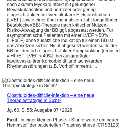
nach akutem Myokardinfarkt mit gelungener
Revaskularisation und normaler oder gering
eingeschränkter linksventrikulärer Ejektionsfraktion
(LVEF) sowie einer über mehr als ein Jahr fortgeführten
Betablocker(BB)-Therapie nach kritischer Nutzen-
Risiko-Abwägung der BB ggf. abgesetzt werden. Für
asymptomatische Patienten mit einer LVEF > 50%
(HFpEF) ohne zusätzliche Indikation für einen BB ist
das Absetzen sicher. Nicht abgesetzt werden sollte der
BB bei deutlich eingeschränkter Pumpfunktion (reduced
= HFrEF; LVEF < 40%), bei ausgeprägter
kardiovaskulärer Komorbidität und tachykarden
Rhythmusstörungen (z.B. Vorhofflimmern). ...
Clostridioides-difficile-Infektion – eine neue
Therapiestrategie in Sicht?
Jg. 60, S. 55; Ausgabe 07 / 2026
Fazit
: In einer kleinen Phase-II-Studie wurde ein neuer
Hemmstoff der bakteriellen Proteinsynthese (CRS3123)