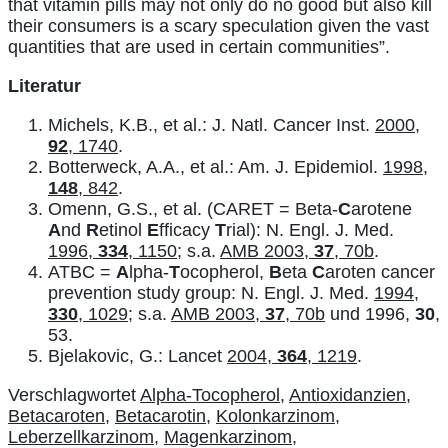
that vitamin pills may not only do no good but also kill
their consumers is a scary speculation given the vast
quantities that are used in certain communities”.
Literatur
Michels, K.B., et al.: J. Natl. Cancer Inst.
2000,
92
, 1740
.
Botterweck, A.A., et al.: Am. J. Epidemiol.
1998,
148
, 842
.
Omenn, G.S., et al. (CARET = Beta-
C
arotene
A
nd
R
etinol
E
fficacy
T
rial): N. Engl. J. Med.
1996,
334
, 1150
; s.a.
AMB 2003,
37
, 70b
.
ATBC =
A
lpha-
T
ocopherol,
B
eta
C
aroten cancer
prevention study group: N. Engl. J. Med.
1994,
330
, 1029
; s.a.
AMB 2003,
37
, 70b
und 1996,
30
,
53.
Bjelakovic, G.: Lancet
2004,
364
, 1219
.
Verschlagwortet
Alpha-Tocopherol
,
Antioxidanzien
,
Betacaroten
,
Betacarotin
,
Kolonkarzinom
,
Leberzellkarzinom
,
Magenkarzinom
,