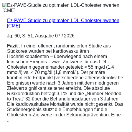
Ez-PAVE-Studie zu optimalen LDL-Cholesterinwerten
[CME]
Jg. 60, S. 51; Ausgabe 07 / 2026
Fazit
: In einer offenen, randomisierten Studie aus
Südkorea wurden bei kardiovaskulären
Hochrisikopatienten – überwiegend nach einem
klinischen Ereignis – zwei Zielwerte für das LDL-
Cholesterin gegeneinander getestet: < 55 mg/d (1,4
mmol/l) vs. < 70 mg/dl (1,8 mmol/l). Der primäre
kombinierte Endpunkt (verschiedene atherosklerotische
Ereignisse) wurde nach 3 Jahren mit dem niedrigeren
Zielwert signifikant seltener erreicht. Die absolute
Risikoreduktion beträgt 3,1% und die „Number Needed
to Treat“ 32 über die Behandlungsdauer von 3 Jahren.
Die kardiovaskuläre Mortalität wurde nicht gesenkt. Das
Studienergebnis stützt die Empfehlungen für die
Cholesterin-Zielwerte in der Sekundärprävention. Eine
...