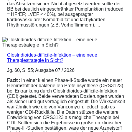
das Absetzen sicher. Nicht abgesetzt werden sollte der
BB bei deutlich eingeschränkter Pumpfunktion (reduced
= HFrEF; LVEF < 40%), bei ausgeprägter
kardiovaskulärer Komorbidität und tachykarden
Rhythmusstörungen (z.B. Vorhofflimmern). ...
Clostridioides-difficile-Infektion – eine neue
Therapiestrategie in Sicht?
Jg. 60, S. 55; Ausgabe 07 / 2026
Fazit
: In einer kleinen Phase-II-Studie wurde ein neuer
Hemmstoff der bakteriellen Proteinsynthese (CRS3123)
bei Erkrankung durch Clostridioides-difficile-Infektion
(CDI) getestet. Beide verwendeten Dosierungen wurden
als sicher und gut verträglich eingestuft. Die Wirksamkeit
war ähnlich wie die von Vancomycin, jedoch gab es
weniger CDI-Rückfälle. Die Daten stützen die weitere
Entwicklung von CRS3123 als mögliche Therapie bei
CDI. Sollten sich die Ergebnisse in größeren klinischen
Phase-III-Studien bestätigen, wäre der neue Arzneistoff