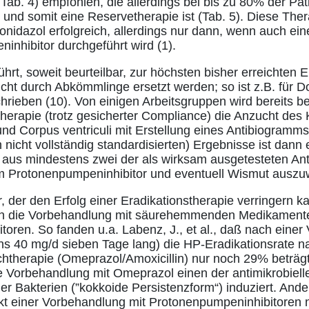
Tab. 4) empfohlen, die allerdings bei bis zu 80% der Pat
und somit eine Reservetherapie ist (Tab. 5). Diese Thera
nidazol erfolgreich, allerdings nur dann, wenn auch ei
nhibitor durchgeführt wird (1).
ührt, soweit beurteilbar, zur höchsten bisher erreichten E
 nicht durch Abkömmlinge ersetzt werden; so ist z.B. für D
hrieben (10). Von einigen Arbeitsgruppen wird bereits be
therapie (trotz gesicherter Compliance) die Anzucht des
nd Corpus ventriculi mit Erstellung eines Antibiogram
h nicht vollständig standardisierten) Ergebnisse ist dann 
aus mindestens zwei der als wirksam ausgetesteten Anti
m Protonenpumpeninhibitor und eventuell Wismut auszuw
r, der den Erfolg einer Eradikationstherapie verringern ka
en die Vorbehandlung mit säurehemmenden Medikament
oren. So fanden u.a. Labenz, J., et al., daß nach einer
s 40 mg/d sieben Tage lang) die HP-Eradikationsrate n
htherapie (Omeprazol/Amoxicillin) nur noch 29% beträgt
Vorbehandlung mit Omeprazol einen der antimikrobielle
er Bakterien (”kokkoide Persistenzform“) induziert. And
kt einer Vorbehandlung mit Protonenpumpeninhibitoren n