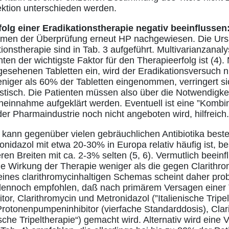
ektion unterschieden werden.
folg einer Eradikationstherapie negativ beeinflussen
hmen der Überprüfung erneut HP nachgewiesen. Die Urs
ionstherapie sind in Tab. 3 aufgeführt. Multivarianzanal
en der wichtigste Faktor für den Therapieerfolg ist (4).
esehenen Tabletten ein, wird der Eradikationsversuch ni
niger als 60% der Tabletten eingenommen, verringert si
astisch. Die Patienten müssen also über die Notwendigkei
eneinnahme aufgeklärt werden. Eventuell ist eine ”Kombi
der Pharmaindustrie noch nicht angeboten wird, hilfreich.
 kann gegenüber vielen gebräuchlichen Antibiotika bes
nidazol mit etwa 20-30% in Europa relativ häufig ist, be
ren Breiten mit ca. 2-3% selten (5, 6). Vermutlich beeinf
e Wirkung der Therapie weniger als die gegen Clarithrom
ines clarithromycinhaltigen Schemas scheint daher pro
 dennoch empfohlen, daß nach primärem Versagen einer 
r, Clarithromycin und Metronidazol (”Italienische Tripel
rotonenpumpeninhibitor (vierfache Standarddosis), Clar
sche Tripeltherapie“) gemacht wird. Alternativ wird eine 