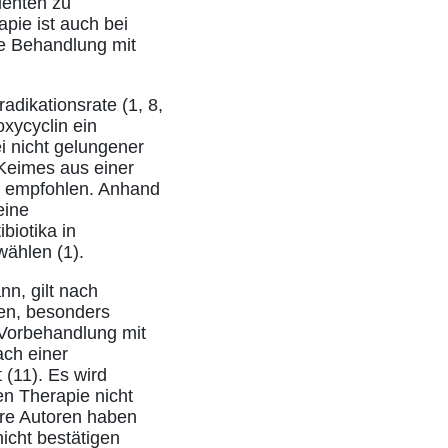
ienten zu
pie ist auch bei
ne Behandlung mit
radikationsrate (1, 8,
oxycyclin ein
i nicht gelungener
 Keimes aus einer
ms empfohlen. Anhand
eine
biotika in
ählen (1).
nn, gilt nach
en, besonders
 Vorbehandlung mit
ach einer
 (11). Es wird
n Therapie nicht
ere Autoren haben
icht bestätigen