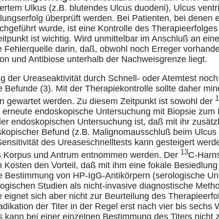
iertem Ulkus (z.B. blutendes Ulcus duodeni), Ulcus ventr
gserfolg überprüft werden. Bei Patienten, bei denen e
chgeführt wurde, ist eine Kontrolle des Therapieerfolges
Zeitpunkt ist wichtig. Wird unmittelbar im Anschluß an ein
ne Fehlerquelle darin, daß, obwohl noch Erreger vorhande
n und Antibiose unterhalb der Nachweisgrenze liegt.
der Ureaseaktivität durch Schnell- oder Atemtest noch 
 Befunde (3). Mit der Therapiekontrolle sollte daher min
1
n gewartet werden. Zu diesem Zeitpunkt ist sowohl der
e erneute endoskopische Untersuchung mit Biopsie zu
der endoskopischen Untersuchung ist, daß mit ihr zusätzl
kopischer Befund (z.B. Malignomausschluß beim Ulcus ve
Sensitivität des Ureaseschnelltests kann gesteigert wer
13
us Korpus und Antrum entnommen werden. Der
C-Harns
 Kosten den Vorteil, daß mit ihm eine fokale Besiedlu
Die Bestimmung von HP-IgG-Antikörpern (serologische Un
logischen Studien als nicht-invasive diagnostische Me
e eignet sich aber nicht zur Beurteilung des Therapieerf
adikation der Titer in der Regel erst nach vier bis sechs
us kann bei einer einzelnen Bestimmung des Titers nicht 