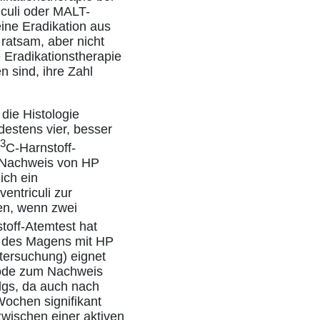
iculi oder MALT-
ine Eradikation aus
 ratsam, aber nicht
e Eradikationstherapie
n sind, ihre Zahl
die Histologie
destens vier, besser
3
C-Harnstoff-
m Nachweis von HP
ich ein
ntriculi zur
den, wenn zwei
toff-Atemtest hat
ng des Magens mit HP
tersuchung) eignet
thode zum Nachweis
olgs, da auch nach
 Wochen signifikant
zwischen einer aktiven