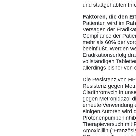
und stattgehabten Inf
Faktoren, die den Er
Patienten wird im Ra
Versagen der Eradikat
Compliance der Patient
mehr als 60% der vorg
beeinflußt. Werden we
Eradikationserfolg dr
vollständigen Tablett
allerdings bisher von 
Die Resistenz von HP
Resistenz gegen Metro
Clarithromycin in unse
gegen Metronidazol di
erneute Verwendung e
einigen Autoren wird
Protonenpumpeninhibito
Therapieversuch mit P
Amoxicillin (”Französi