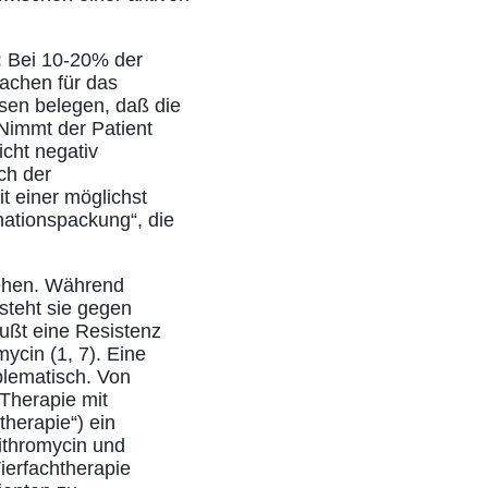
:
Bei 10-20% der
achen für das
ysen belegen, daß die
 Nimmt der Patient
cht negativ
ch der
t einer möglichst
nationspackung“, die
tehen. Während
steht sie gegen
lußt eine Resistenz
ycin (1, 7). Eine
blematisch. Von
Therapie mit
therapie“) ein
ithromycin und
Vierfachtherapie