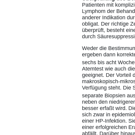
Patienten mit kompliz
Lymphom der Behandlun
anderer Indikation dur
obligat. Der richtige 
überprüft, besteht ei
durch Säuresuppressio
Weder die Bestimmung 
ergeben dann korrekte
sechs bis acht Woche
Atemtest wie auch di
geeignet. Der Vorteil 
makroskopisch-mikros
Verfügung steht. Die 
separate Biopsien a
neben den niedrigeren
besser erfaßt wird. 
sich zwar in epidemio
einer HP-Infektion. Si
einer erfolgreichen Er
abfällt. Darüber hina