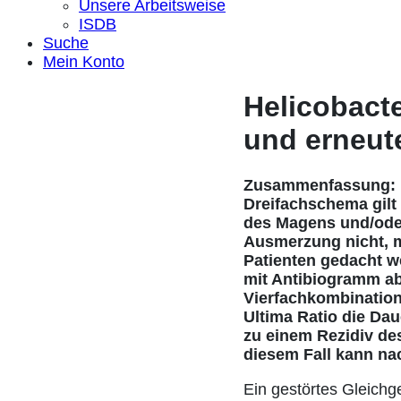
Unsere Arbeitsweise
ISDB
Suche
Mein Konto
Helicobacte
und erneut
Zusammenfassung: Ei
Dreifachschema gilt 
des Magens und/ode
Ausmerzung nicht, 
Patienten gedacht we
mit Antibiogramm ab
Vierfachkombination 
Ultima Ratio die Da
zu einem Rezidiv des
diesem Fall kann n
Ein gestörtes Gleichg