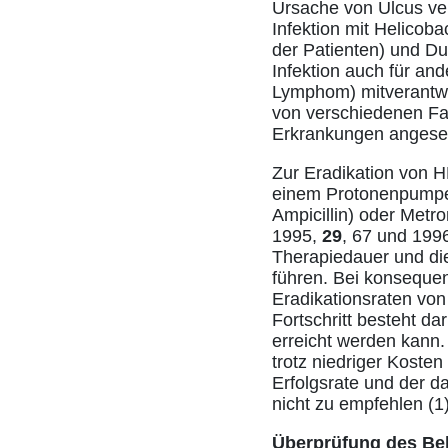
Ursache von Ulcus ven
Infektion mit Helicob
der Patienten) und Du
Infektion auch für an
Lymphom) mitverantwor
von verschiedenen Fac
Erkrankungen angese
Zur Eradikation von HP
einem Protonenpumpenin
Ampicillin) oder Metro
1995,
29
, 67 und 199
Therapiedauer und di
führen. Bei konsequen
Eradikationsraten von
Fortschritt besteht da
erreicht werden kann.
trotz niedriger Koste
Erfolgsrate und der d
nicht zu empfehlen (1)
Überprüfung des Be