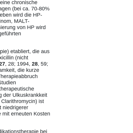
 eine chronische
Magen (bei ca. 70-80%
neben wird die HP-
zinom, MALT-
nierung von HP wird
geführten
ie) etabliert, die aus
illin (nicht
27
, 28; 1994,
28
, 59;
amkeit, die kurze
 Therapieabbruch
Studien
 therapeutische
ng der Ulkuskrankkeit
Clarithromycin) ist
 niedrigerer
e mit erneuten Kosten
ikationstherapie bei