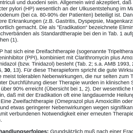
triculi und duodeni sein. Allgemein wird akzeptiert, daß
acter pylori (HP) wesentlich an der Ulkusentstehung im 
odenum (bei ca. 80-90% der Patienten) beteiligt ist. Da
dere Erkrankungen (z.B. Gastritis, Dyspepsie, Magenkar
tlich gemacht. Die als ”Eradikation“ bezeichnete Elimi
hverbänden als Standardtherapie bei den in Tab. 1 auf
hen (1).
 hat sich eine Dreifachtherapie (sogenannte Tripeltherap
hibitor (PPI), kombiniert mit Clarithromycin plus Amoxic
nidazol (bzw. Tinidazol) besteht (Tab. 2; s.a. AMB 1993,
6,
30
, 13). Für diese Therapieform spricht die gute Wirks
e meist tolerablen Nebenwirkungen, die nur selten zum
ter Durchführung dieser Therapie wurden in klinischen 
 über 90% erreicht (Übersicht bei 1, 2). Der wesentliche
rin, daß mit der Eradikation oft eine langdauernde Heilu
 Eine Zweifachtherapie (Omeprazol plus Amoxicillin oder 
n und etwas geringerer Nebenwirkungen wegen signifikant
amit verbundenen Notwendigkeit einer erneuten Therapi
.
handlungserfolges:
Grundsätzlich muß nach einer Erad