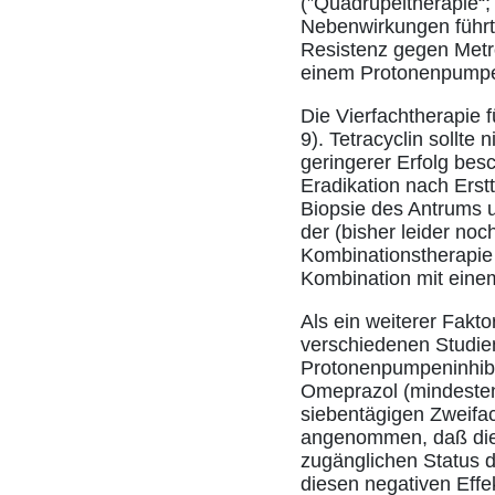
(”Quadrupeltherapie“; 
Nebenwirkungen führt 
Resistenz gegen Metro
einem Protonenpumpeni
Die Vierfachtherapie f
9). Tetracyclin sollte
geringerer Erfolg besc
Eradikation nach Erst
Biopsie des Antrums u
der (bisher leider noc
Kombinationstherapie 
Kombination mit eine
Als ein weiterer Fakto
verschiedenen Studi
Protonenpumpeninhibit
Omeprazol (mindesten
siebentägigen Zweifac
angenommen, daß die 
zugänglichen Status d
diesen negativen Effe