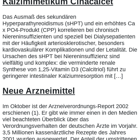
Kalzimimetikum Cinacalcet
Das Ausmaß des sekundären
Hyperparathyreoidismus (sHPT) und ein erhöhtes Ca
x PO4-Produkt (CPP) korrelieren bei chronisch
Niereninsuffizienten und speziell bei Dialysepatienten
mit der Häufigkeit arteriosklerotischer, besonders
kardiovaskulärer Komplikationen und der Letalität. Die
Ursachen des sHPT bei Niereninsuffizienz sind
vielfältig und komplex: die verminderte renale
Synthese von 1,25-Vitamin D3 (Calcitriol) führt zu
geringerer intestinaler Kalziumresorption mit […]
Neue Arzneimittel
Im Oktober ist der Arzneiverordnungs-Report 2002
erschienen (1). Er gibt wie immer einen in den Medien
viel beachteten Überblick über das
Verordnungsverhalten der deutschen Ärzte im Vorjahr.
3,5 Millionen kassenärztliche Rezepte des Jahres
2001 wurden ausgewertet. Der Anteil der umstrittenen