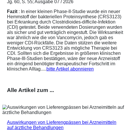
Jg. 60, S. 55; Ausgabe 07 / 2026
Fazit
: In einer kleinen Phase-II-Studie wurde ein neuer
Hemmstoff der bakteriellen Proteinsynthese (CRS3123)
bei Erkrankung durch Clostridioides-difficile-Infektion
(CDI) getestet. Beide verwendeten Dosierungen wurden
als sicher und gut verträglich eingestuft. Die Wirksamkeit
war ähnlich wie die von Vancomycin, jedoch gab es
weniger CDI-Rückfälle. Die Daten stützen die weitere
Entwicklung von CRS3123 als mögliche Therapie bei
CDI. Sollten sich die Ergebnisse in größeren klinischen
Phase-III-Studien bestätigen, wäre der neue Arzneistoff
ein dringend benötigter therapeutischer Fortschritt im
klinischen Alltag.....
bitte Artikel abonnieren
Alle Artikel zum ...
Auswirkungen von Lieferengpässen bei Arzneimitteln
auf ärztliche Behandlungen