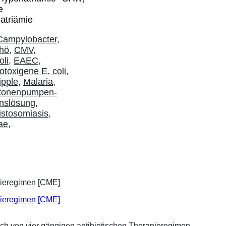
e
atriämie
Campylobacter
,
rhö
,
CMV
,
oli
,
EAEC
,
otoxigene E. coli
,
pple
,
Malaria
,
tonenpumpen-
onslösung
,
istosomiasis
,
ae
,
apieregimen [CME]
ich von vier gängigen antibiotischen Therapieregimen