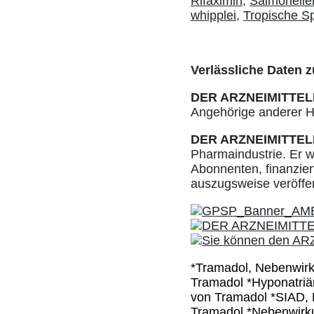
Rifaximin,
Salmonelle
whipplei,
Tropische S
Verlässliche Daten z
DER ARZNEIMITTEL
Angehörige anderer He
DER ARZNEIMITTEL
Pharmaindustrie. Er w
Abonnenten, finanziert
auszugsweise veröffe
*Tramadol, Nebenwir
Tramadol *Hyponatri
von Tramadol *SIAD,
Tramadol *Nebenwirk