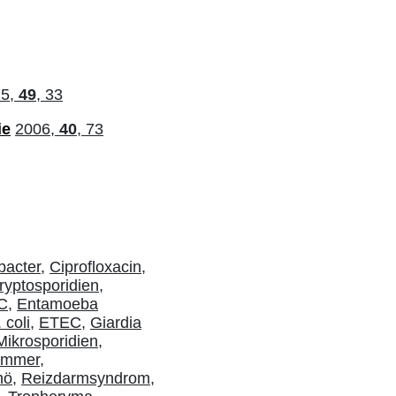
15,
49
, 33
ie
2006,
40
, 73
acter,
Ciprofloxacin,
ryptosporidien,
C,
Entamoeba
coli,
ETEC,
Giardia
Mikrosporidien,
emmer,
hö,
Reizdarmsyndrom,