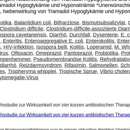
amadol Hypoglykämie und Hyponatriämie *Unerwünscht
n, Nebenwirkung von Tramadol Hypoglykämie und Hypon
iotika
,
Balantidium coli
,
Bilharziose
,
Bismutsubsalizylat
,
Clostridium difficile
,
Clostridium-difficile-assoziierte Diar
ospora cayetanensis
,
Diarrhö
,
Durchfall
,
Dysenterie
,
E. c
,
Enteritis
,
Enteroaggregative E. coli
,
Enterokolitis
,
Enter
a
,
HIV-Infektion
,
Isospora belli
,
Kolitis
,
Loperamid
,
M. Whi
irus
,
Ofloxacin
,
Omeprazol
,
Pantoprazol
,
Probiotika
,
Pro
umpenhemmer
,
Pseudomembranöse Kolitis
,
Rehydratati
diarrhö
,
Reizdarmsyndrom
,
Rifaximin
,
Salmonellen
,
Sch
des
,
Tropheryma whipplei
,
Tropische Sprue
,
Vibrio choler
ytomegalie-Virus
eichsstudie zur Wirksamkeit von vier kurzen antibiotischen Ther
ren Harnwegsinfektionen war in einem aktuellen direkten Vergle