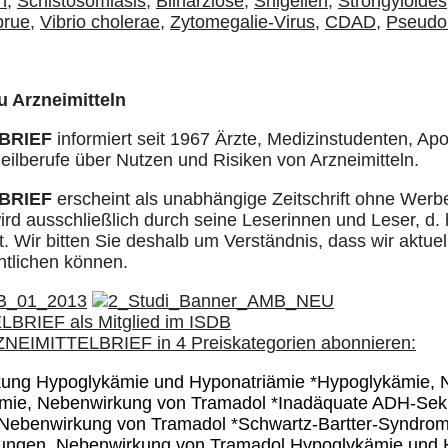
n,
Schistosomiasis,
Bilharziose,
Shigellen,
Strongyloides
prue,
Vibrio cholerae,
Zytomegalie-Virus,
CDAD,
Pseudo
u Arzneimitteln
BRIEF
informiert seit 1967 Ärzte, Medizinstudenten, Ap
ilberufe über Nutzen und Risiken von Arzneimitteln.
BRIEF
erscheint als unabhängige Zeitschrift ohne Werb
ird ausschließlich durch seine Leserinnen und Leser, d. 
. Wir bitten Sie deshalb um Verständnis, dass wir aktuell
ntlichen können.
kung Hypoglykämie und Hyponatriämie *Hypoglykämie, 
ämie, Nebenwirkung von Tramadol *Inadäquate ADH-Sek
 Nebenwirkung von Tramadol *Schwartz-Bartter-Syndro
ungen, Nebenwirkung von Tramadol Hypoglykämie und 