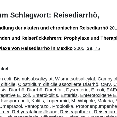
zum Schlagwort: Reisediarrhö,
dlung der akuten und chronischen Reisediarrhö
20
enden und Reiserückkehrern: Prophylaxe und Therap
ylaxe von Reisediarrhö in Mexiko
2005,
39
, 75
ikel
m coli,
Bismutsubsalizylat,
Wismutsubsalicylat,
Campylob
difficile,
Clostridium-difficile-assoziierte Diarrhö,
CMV,
C
sis,
Diarrhö,
Diarrhö,
Durchfall,
Dysenterie,
E. coli,
EAE
egative E. coli,
Enterokolitis,
Enteritis,
Enterotoxigene E. 
Isospora belli,
Kolitis,
Loperamid,
M. Whipple,
Malaria,
Omeprazol,
Pantoprazol,
Probiotika,
Protonenpumpenh
mmer,
Rehydratationslösung,
Reiseapotheke,
Reisediarr