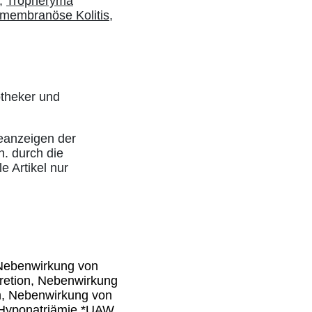
,
Tropheryma
membranöse Kolitis,
otheker und
eanzeigen der
h. durch die
e Artikel nur
Nebenwirkung von
retion, Nebenwirkung
m, Nebenwirkung von
Hyponatriämie *UAW,