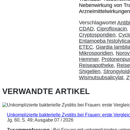
Nebenwirkung von Tr
Arzneimittelwirkunge
Verschlagwortet
Antib
CDAD
,
Ciprofloxacin
,
Cryptosporidien
,
Cycl
Entamoeba histolytica
ETEC
,
Giardia lambli
Mikrosporidien
,
Norov
Hemmer
,
Protonenp
Reiseapotheke
,
Reise
Shigellen
,
Strongyloi
Wismutsubsalicylat
,
Z
VERWANDTE ARTIKEL
Unkomplizierte bakterielle Zystitis bei Frauen: erste Vergl
Jg. 60, S. 49; Ausgabe 07 / 2026
Zusammenfassung
: Bei Frauen mit unkomplizierten unte