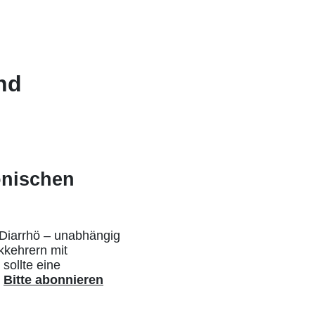
nd
onischen
 Diarrhö – unabhängig
ckkehrern mit
sollte eine
.
Bitte abonnieren