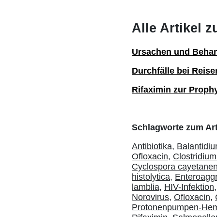
Alle Artikel 
Ursachen und Behan
Durchfälle bei Reis
Rifaximin zur Proph
Schlagworte zum Art
Antibiotika,
Balantidiu
Ofloxacin,
Clostridium 
Cyclospora cayetanen
histolytica,
Enteroaggr
lamblia,
HIV-Infektion,
Norovirus,
Ofloxacin,
Protonenpumpen-He