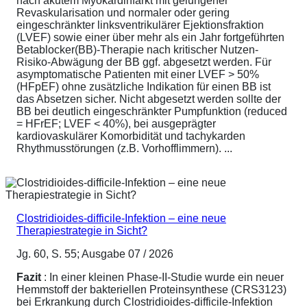
nach akutem Myokardinfarkt mit gelungener
Revaskularisation und normaler oder gering
eingeschränkter linksventrikulärer Ejektionsfraktion
(LVEF) sowie einer über mehr als ein Jahr fortgeführten
Betablocker(BB)-Therapie nach kritischer Nutzen-
Risiko-Abwägung der BB ggf. abgesetzt werden. Für
asymptomatische Patienten mit einer LVEF > 50%
(HFpEF) ohne zusätzliche Indikation für einen BB ist
das Absetzen sicher. Nicht abgesetzt werden sollte der
BB bei deutlich eingeschränkter Pumpfunktion (reduced
= HFrEF; LVEF < 40%), bei ausgeprägter
kardiovaskulärer Komorbidität und tachykarden
Rhythmusstörungen (z.B. Vorhofflimmern). ...
Clostridioides-difficile-Infektion – eine neue
Therapiestrategie in Sicht?
Jg. 60, S. 55; Ausgabe 07 / 2026
Fazit
: In einer kleinen Phase-II-Studie wurde ein neuer
Hemmstoff der bakteriellen Proteinsynthese (CRS3123)
bei Erkrankung durch Clostridioides-difficile-Infektion