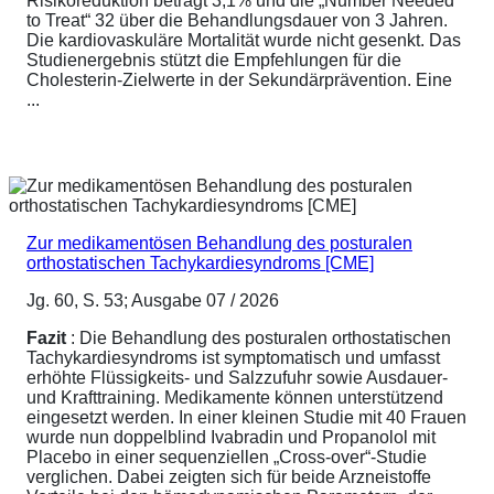
Risikoreduktion beträgt 3,1% und die „Number Needed
to Treat“ 32 über die Behandlungsdauer von 3 Jahren.
Die kardiovaskuläre Mortalität wurde nicht gesenkt. Das
Studienergebnis stützt die Empfehlungen für die
Cholesterin-Zielwerte in der Sekundärprävention. Eine
...
Zur medikamentösen Behandlung des posturalen
orthostatischen Tachykardiesyndroms [CME]
Jg. 60, S. 53; Ausgabe 07 / 2026
Fazit
: Die Behandlung des posturalen orthostatischen
Tachykardiesyndroms ist symptomatisch und umfasst
erhöhte Flüssigkeits- und Salzzufuhr sowie Ausdauer-
und Krafttraining. Medikamente können unterstützend
eingesetzt werden. In einer kleinen Studie mit 40 Frauen
wurde nun doppelblind Ivabradin und Propanolol mit
Placebo in einer sequenziellen „Cross-over“-Studie
verglichen. Dabei zeigten sich für beide Arzneistoffe