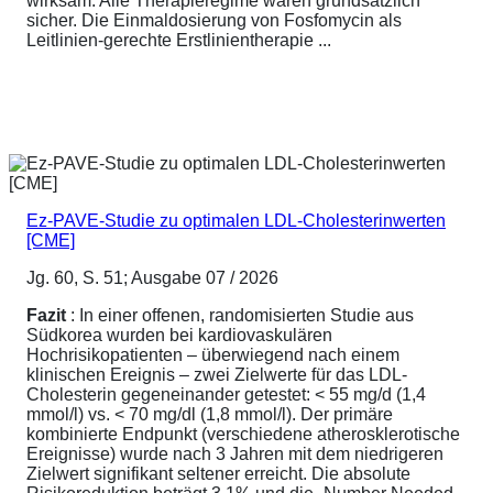
wirksam. Alle Therapieregime waren grundsätzlich
sicher. Die Einmaldosierung von Fosfomycin als
Leitlinien-gerechte Erstlinientherapie ...
Ez-PAVE-Studie zu optimalen LDL-Cholesterinwerten
[CME]
Jg. 60, S. 51; Ausgabe 07 / 2026
Fazit
: In einer offenen, randomisierten Studie aus
Südkorea wurden bei kardiovaskulären
Hochrisikopatienten – überwiegend nach einem
klinischen Ereignis – zwei Zielwerte für das LDL-
Cholesterin gegeneinander getestet: < 55 mg/d (1,4
mmol/l) vs. < 70 mg/dl (1,8 mmol/l). Der primäre
kombinierte Endpunkt (verschiedene atherosklerotische
Ereignisse) wurde nach 3 Jahren mit dem niedrigeren
Zielwert signifikant seltener erreicht. Die absolute