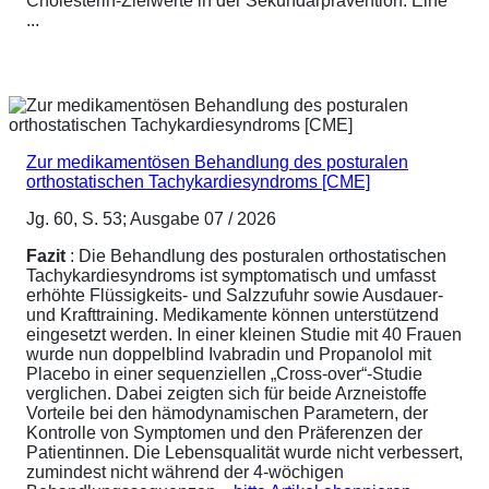
Cholesterin-Zielwerte in der Sekundärprävention. Eine
...
Zur medikamentösen Behandlung des posturalen
orthostatischen Tachykardiesyndroms [CME]
Jg. 60, S. 53; Ausgabe 07 / 2026
Fazit
: Die Behandlung des posturalen orthostatischen
Tachykardiesyndroms ist symptomatisch und umfasst
erhöhte Flüssigkeits- und Salzzufuhr sowie Ausdauer-
und Krafttraining. Medikamente können unterstützend
eingesetzt werden. In einer kleinen Studie mit 40 Frauen
wurde nun doppelblind Ivabradin und Propanolol mit
Placebo in einer sequenziellen „Cross-over“-Studie
verglichen. Dabei zeigten sich für beide Arzneistoffe
Vorteile bei den hämodynamischen Parametern, der
Kontrolle von Symptomen und den Präferenzen der
Patientinnen. Die Lebensqualität wurde nicht verbessert,
zumindest nicht während der 4-wöchigen