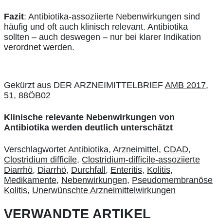
Fazit
: Antibiotika-assoziierte Nebenwirkungen sind
häufig und oft auch klinisch relevant. Antibiotika
sollten – auch deswegen – nur bei klarer Indikation
verordnet werden.
Gekürzt aus DER ARZNEIMITTELBRIEF
AMB 2017,
51, 88ÖB02
Klinische relevante Nebenwirkungen von
Antibiotika werden deutlich unterschätzt
Verschlagwortet
Antibiotika
,
Arzneimittel
,
CDAD
,
Clostridium difficile
,
Clostridium-difficile-assoziierte
Diarrhö
,
Diarrhö
,
Durchfall
,
Enteritis
,
Kolitis
,
Medikamente
,
Nebenwirkungen
,
Pseudomembranöse
Kolitis
,
Unerwünschte Arzneimittelwirkungen
VERWANDTE ARTIKEL