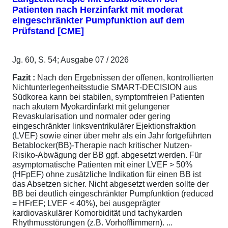
Patienten nach Herzinfarkt mit moderat
eingeschränkter Pumpfunktion auf dem
Prüfstand [CME]
Jg. 60, S. 54; Ausgabe 07 / 2026
Fazit :
Nach den Ergebnissen der offenen, kontrollierten
Nichtunterlegenheitsstudie SMART-DECISION aus
Südkorea kann bei stabilen, symptomfreien Patienten
nach akutem Myokardinfarkt mit gelungener
Revaskularisation und normaler oder gering
eingeschränkter linksventrikulärer Ejektionsfraktion
(LVEF) sowie einer über mehr als ein Jahr fortgeführten
Betablocker(BB)-Therapie nach kritischer Nutzen-
Risiko-Abwägung der BB ggf. abgesetzt werden. Für
asymptomatische Patienten mit einer LVEF > 50%
(HFpEF) ohne zusätzliche Indikation für einen BB ist
das Absetzen sicher. Nicht abgesetzt werden sollte der
BB bei deutlich eingeschränkter Pumpfunktion (reduced
= HFrEF; LVEF < 40%), bei ausgeprägter
kardiovaskulärer Komorbidität und tachykarden
Rhythmusstörungen (z.B. Vorhofflimmern). ...