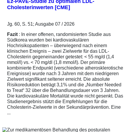
Ez-PAVE-Studie zu optimalen LDL-
Cholesterinwerten [CME]
Jg. 60, S. 51; Ausgabe 07 / 2026
Fazit
: In einer offenen, randomisierten Studie aus
Südkorea wurden bei kardiovaskulären
Hochrisikopatienten – überwiegend nach einem
klinischen Ereignis – zwei Zielwerte für das LDL-
Cholesterin gegeneinander getestet: < 55 mg/d (1,4
mmol/l) vs. < 70 mg/dl (1,8 mmol/l). Der primäre
kombinierte Endpunkt (verschiedene atherosklerotische
Ereignisse) wurde nach 3 Jahren mit dem niedrigeren
Zielwert signifikant seltener erreicht. Die absolute
Risikoreduktion beträgt 3,1% und die „Number Needed
to Treat“ 32 über die Behandlungsdauer von 3 Jahren.
Die kardiovaskuläre Mortalität wurde nicht gesenkt. Das
Studienergebnis stützt die Empfehlungen für die
Cholesterin-Zielwerte in der Sekundärprävention. Eine
...