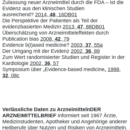
Zulassung neuer Arzneimittel durch die FDA – ist die
Evidenz aus den klinischen Studien
ausreichend?
2014,
48
, 16DB01
Die Perspektive der Patienten als Teil der
evidenzbasierten Medizin
2013,
47
, 88DB01
Überschätzung von Arzneimitteleffekten durch
Publication bias
2008,
42
, 79
Evidence b(i)ased medicine?
2003,
37
, 55a
Der Umgang mit der Evidenz
2002,
36
, 89
Zum Wert randomisierter Studien und Register in der
Kardiologie
2002,
36
, 57
Symposium über „Evidence-based medicine
„
1998,
32
, 08c
Verlässliche Daten zu Arzneimitteln
DER
ARZNEIMITTELBRIEF
informiert seit 1967 Ärzte,
Medizinstudenten, Apotheker und Angehörige anderer
Heilberufe über Nutzen und Risiken von Arzneimitteln.