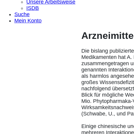
Unsere Arbeitsweise
ISDB
Suche
Mein Konto
Arzneimitt
Die bislang publizier
Medikamenten hat A.
zusammengetragen und
genannten Interaktion
als harmlos angesehe
großes Wissensdefizit
nachfolgend übersetzt
Blick für mögliche We
Mio. Phytopharmaka-V
Wirksamkeitsnachweis
(Schwabe, U., und Paf
Einige chinesische un
mehreren Interaktione