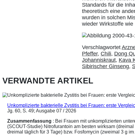
Standards für die Inh
theoretisch eine ande
wurden in solchen Mis
wieder Wirkstoffe wi
Verschlagwortet
Arzne
Pfeffer
,
Chili
,
Dong Qu
Johanniskraut
,
Kava 
Sibirischer Ginseng
,
S
VERWANDTE ARTIKEL
Unkomplizierte bakterielle Zystitis bei Frauen: erste Vergl
Jg. 60, S. 49; Ausgabe 07 / 2026
Zusammenfassung
: Bei Frauen mit unkomplizierten unte
(SCOUT-Studie) Nitrofurantoin am besten wirksam (dreimal 
dreimal täglich für 3 Tage) bzw. Fosfomycin (zweimal 3 g 