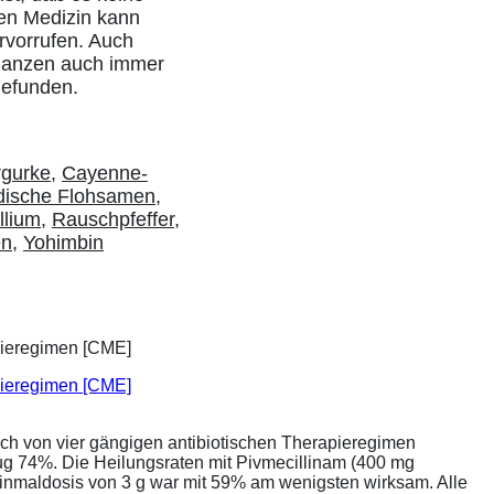
hen Medizin kann
rvorrufen. Auch
flanzen auch immer
gefunden.
rgurke
,
Cayenne-
dische Flohsamen
,
llium
,
Rauschpfeffer
,
en
,
Yohimbin
apieregimen [CME]
ich von vier gängigen antibiotischen Therapieregimen
rug 74%. Die Heilungsraten mit Pivmecillinam (400 mg
Einmaldosis von 3 g war mit 59% am wenigsten wirksam. Alle