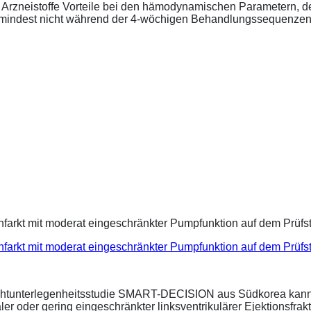
ide Arzneistoffe Vorteile bei den hämodynamischen Parametern,
zumindest nicht während der 4-wöchigen Behandlungssequenzen.
infarkt mit moderat eingeschränkter Pumpfunktion auf dem Prüf
ichtunterlegenheitsstudie SMART-DECISION aus Südkorea kann 
r oder gering eingeschränkter linksventrikulärer Ejektionsfrakt