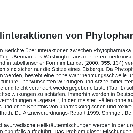
elinteraktionen von Phytopha
ten Berichte über Interaktionen zwischen Phytopharmaka
 Fugh-Berman
aus Washington aus mehreren medizinis
 in tabellarischer Form im Lancet (
2000,
355
, 134
) ver
en sind sicher nur die Spitze eines Eisbergs. Da Phyt
n werden, besteht eine hohe Wahrnehmungsschwelle un
 für ihre unerwünschten Wirkungen und Arzneimittelinter
e und leicht verändert wiedergegebene Liste (Tab. 1) sol
chselwirkungen zu schärfen. Immerhin werden in Deutsch
erordnungen ausgestellt, in den meisten Fällen ohne a
 und ohne Kenntnis von pharmakologischen und toxiko
frath, D.: Arzneiverordnungs-Report 1999. Springer, Ber
d ayurvedische Heilkräutermischungen werden in der urs
n ebenfalls aufgeführt. Das Problem dieser Mischungen i