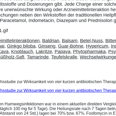
altsstoffe und Dosierungen gibt. Jede Charge einer solc
re unerwünschte Wirkung oder Arzneimittelinteraktion he
chungen neben den Wirkstoffen der traditionellen Heilp
e Paracetamol, Indometacin, Diazepam und Prednisolon 
imittelinteraktionen
,
Baldrian
,
Balsam
,
Betel-Nuss
,
Bitte
ai
,
Ginkgo biloba
,
Ginseng
,
Guar-Bohne
,
Hypericum
,
In
Kava
,
Knoblauch
,
Lakritze
,
Papaya
,
Phytopharmaka
,
Psy
üßholz-Saft
,
Tamarinde
,
Teufelskralle
,
Wechselwirkung
eichsstudie zur Wirksamkeit von vier kurzen antibiotischen Ther
ren Harnwegsinfektionen war in einem aktuellen direkten Vergle
täglich 100 mg für 5 Tage). Die Heilungsrate nach 7 Tagen bet
im Abstand von 24 Std.) lagen bei 70% bzw. 67%. Fosfomycin in 