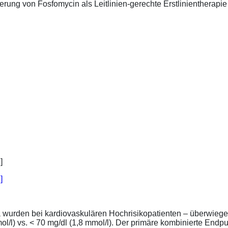
ung von Fosfomycin als Leitlinien-gerechte Erstlinientherapie .
]
a wurden bei kardiovaskulären Hochrisikopatienten – überwiege
l/l) vs. < 70 mg/dl (1,8 mmol/l). Der primäre kombinierte Endp