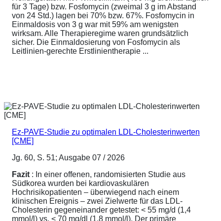
für 3 Tage) bzw. Fosfomycin (zweimal 3 g im Abstand
von 24 Std.) lagen bei 70% bzw. 67%. Fosfomycin in
Einmaldosis von 3 g war mit 59% am wenigsten
wirksam. Alle Therapieregime waren grundsätzlich
sicher. Die Einmaldosierung von Fosfomycin als
Leitlinien-gerechte Erstlinientherapie ...
Ez-PAVE-Studie zu optimalen LDL-Cholesterinwerten
[CME]
Jg. 60, S. 51; Ausgabe 07 / 2026
Fazit
: In einer offenen, randomisierten Studie aus
Südkorea wurden bei kardiovaskulären
Hochrisikopatienten – überwiegend nach einem
klinischen Ereignis – zwei Zielwerte für das LDL-
Cholesterin gegeneinander getestet: < 55 mg/d (1,4
mmol/l) vs. < 70 mg/dl (1,8 mmol/l). Der primäre