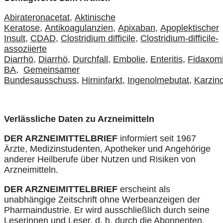
Abirateronacetat,
Aktinische
Keratose,
Antikoagulanzien,
Apixaban,
Apoplektischer
Insult,
CDAD,
Clostridium difficile,
Clostridium-difficile-
assoziierte
Diarrhö,
Diarrhö,
Durchfall,
Embolie,
Enteritis,
Fidaxomi
BA,
Gemeinsamer
Bundesausschuss,
Hirninfarkt,
Ingenolmebutat,
Karzin
Verlässliche Daten zu Arzneimitteln
DER ARZNEIMITTELBRIEF
informiert seit 1967
Ärzte, Medizinstudenten, Apotheker und Angehörige
anderer Heilberufe über Nutzen und Risiken von
Arzneimitteln.
DER ARZNEIMITTELBRIEF
erscheint als
unabhängige Zeitschrift ohne Werbeanzeigen der
Pharmaindustrie. Er wird ausschließlich durch seine
Leserinnen und Leser, d. h. durch die Abonnenten,