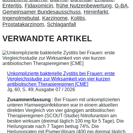
Enteritis
,
Fidaxomicin
,
frühe Nutzenbewertung
,
G-BA
,
Gemeinsamer Bundesausschuss
,
Hirninfarkt
,
Ingenolmebutat
,
Karzinome
,
Kolitis
,
Prostatakarzinom
,
Schlaganfall
VERWANDTE ARTIKEL
Unkomplizierte bakterielle Zystitis bei Frauen: erste
Vergleichsstudie zur Wirksamkeit von vier kurzen
antibiotischen Therapieregimen [CME]
Jg. 60, S. 49; Ausgabe 07 / 2026
Zusammenfassung
: Bei Frauen mit unkomplizierten
unteren Harnwegsinfektionen war in einem aktuellen
direkten Vergleich von vier gängigen antibiotischen
Therapieregimen (SCOUT-Studie) Nitrofurantoin am
besten wirksam (dreimal täglich 100 mg für 5 Tage). Die
Heilungsrate nach 7 Tagen betrug 74%. Die
Heilungsraten mit Pivmecillinam (400 mg dreimal täglich