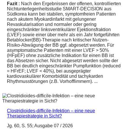
Fazit :
Nach den Ergebnissen der offenen, kontrollierten
Nichtunterlegenheitsstudie SMART-DECISION aus
Südkorea kann bei stabilen, symptomfreien Patienten
nach akutem Myokardinfarkt mit gelungener
Revaskularisation und normaler oder gering
eingeschränkter linksventrikulärer Ejektionsfraktion
(LVEF) sowie einer über mehr als ein Jahr fortgeführten
Betablocker(BB)-Therapie nach kritischer Nutzen-
Risiko-Abwägung der BB ggf. abgesetzt werden. Für
asymptomatische Patienten mit einer LVEF > 50%
(HFpEF) ohne zusätzliche Indikation für einen BB ist
das Absetzen sicher. Nicht abgesetzt werden sollte der
BB bei deutlich eingeschränkter Pumpfunktion (reduced
= HFrEF; LVEF < 40%), bei ausgeprägter
kardiovaskulärer Komorbidität und tachykarden
Rhythmusstörungen (z.B. Vorhofflimmern). ...
Clostridioides-difficile-Infektion – eine neue
Therapiestrategie in Sicht?
Jg. 60, S. 55; Ausgabe 07 / 2026