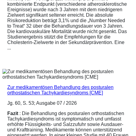
kombinierte Endpunkt (verschiedene atherosklerotische
Ereignisse) wurde nach 3 Jahren mit dem niedrigeren
Zielwert signifikant seltener erreicht. Die absolute
Risikoreduktion beträgt 3,1% und die „Number Needed
to Treat“ 32 über die Behandlungsdauer von 3 Jahren.
Die kardiovaskuläre Mortalität wurde nicht gesenkt. Das
Studienergebnis stützt die Empfehlungen für die
Cholesterin-Zielwerte in der Sekundärprävention. Eine
...
Zur medikamentösen Behandlung des posturalen
orthostatischen Tachykardiesyndroms [CME]
Jg. 60, S. 53; Ausgabe 07 / 2026
Fazit
: Die Behandlung des posturalen orthostatischen
Tachykardiesyndroms ist symptomatisch und umfasst
erhöhte Flüssigkeits- und Salzzufuhr sowie Ausdauer-
und Krafttraining. Medikamente können unterstützend
eingesetzt werden. In einer kleinen Studie mit 40 Frauen