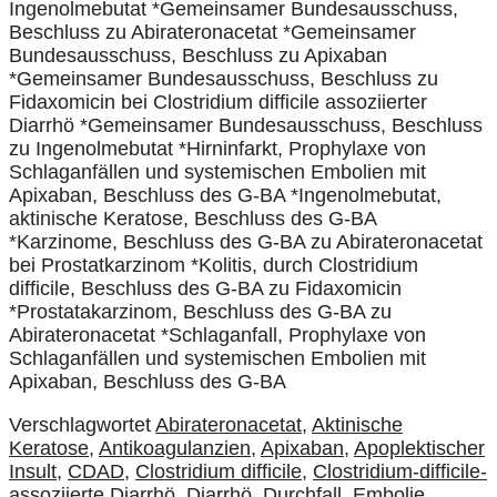
Ingenolmebutat *Gemeinsamer Bundesausschuss,
Beschluss zu Abirateronacetat *Gemeinsamer
Bundesausschuss, Beschluss zu Apixaban
*Gemeinsamer Bundesausschuss, Beschluss zu
Fidaxomicin bei Clostridium difficile assoziierter
Diarrhö *Gemeinsamer Bundesausschuss, Beschluss
zu Ingenolmebutat *Hirninfarkt, Prophylaxe von
Schlaganfällen und systemischen Embolien mit
Apixaban, Beschluss des G-BA *Ingenolmebutat,
aktinische Keratose, Beschluss des G-BA
*Karzinome, Beschluss des G-BA zu Abirateronacetat
bei Prostatkarzinom *Kolitis, durch Clostridium
difficile, Beschluss des G-BA zu Fidaxomicin
*Prostatakarzinom, Beschluss des G-BA zu
Abirateronacetat *Schlaganfall, Prophylaxe von
Schlaganfällen und systemischen Embolien mit
Apixaban, Beschluss des G-BA
Verschlagwortet
Abirateronacetat
,
Aktinische
Keratose
,
Antikoagulanzien
,
Apixaban
,
Apoplektischer
Insult
,
CDAD
,
Clostridium difficile
,
Clostridium-difficile-
assoziierte Diarrhö
,
Diarrhö
,
Durchfall
,
Embolie
,