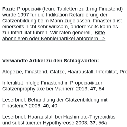
Fazit:
Propecia® (teure Tabletten zu 1 mg Finasterid)
wurde 1997 für die Indikation Retardierung der
Glatzenbildung beim Mann zugelassen. Finasterid ist
einerseits nicht sehr wirksam, andererseits kann es
zur Infertilität führen. Wir raten generell,
Bitte
abonnieren oder Kennlernartikel anfordern –>
Verwandte Artikel zu den Schlagworten:
Alopezie,
Finasterid,
Glatze,
Haarausfall,
Infertilität,
Pro
Infertilität infolge Finasterid in Propecia® zur
Glatzenprophylaxe bei Männern
2013,
47
, 84
Leserbrief: Behandlung der Glatzenbildung mit
Finasterid?
2006,
40
, 40
Leserbrief: Haarausfall bei Hashimoto-Thyreoiditis
und substituierter Hypothyreose
2003,
37
, 56a