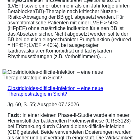
eingeschränkter linksventrikulärer Ejektionsfraktion
(LVEF) sowie einer über mehr als ein Jahr fortgeführten
Betablocker(BB)-Therapie nach kritischer Nutzen-
Risiko-Abwägung der BB ggf. abgesetzt werden. Für
asymptomatische Patienten mit einer LVEF > 50%
(HFpEF) ohne zusätzliche Indikation für einen BB ist
das Absetzen sicher. Nicht abgesetzt werden sollte der
BB bei deutlich eingeschränkter Pumpfunktion (reduced
= HFrEF; LVEF < 40%), bei ausgeprägter
kardiovaskulärer Komorbidität und tachykarden
Rhythmusstörungen (z.B. Vorhofflimmern). ...
Clostridioides-difficile-Infektion – eine neue
Therapiestrategie in Sicht?
Jg. 60, S. 55; Ausgabe 07 / 2026
Fazit
: In einer kleinen Phase-II-Studie wurde ein neuer
Hemmstoff der bakteriellen Proteinsynthese (CRS3123)
bei Erkrankung durch Clostridioides-difficile-Infektion
(CDI) getestet. Beide verwendeten Dosierungen wurden
als sicher und gut verträglich eingestuft. Die Wirksamkeit