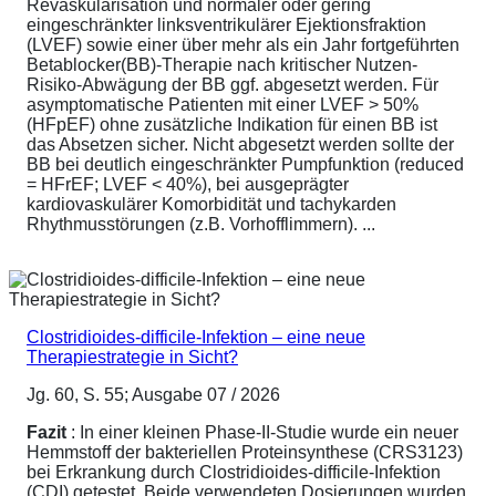
Revaskularisation und normaler oder gering
eingeschränkter linksventrikulärer Ejektionsfraktion
(LVEF) sowie einer über mehr als ein Jahr fortgeführten
Betablocker(BB)-Therapie nach kritischer Nutzen-
Risiko-Abwägung der BB ggf. abgesetzt werden. Für
asymptomatische Patienten mit einer LVEF > 50%
(HFpEF) ohne zusätzliche Indikation für einen BB ist
das Absetzen sicher. Nicht abgesetzt werden sollte der
BB bei deutlich eingeschränkter Pumpfunktion (reduced
= HFrEF; LVEF < 40%), bei ausgeprägter
kardiovaskulärer Komorbidität und tachykarden
Rhythmusstörungen (z.B. Vorhofflimmern). ...
Clostridioides-difficile-Infektion – eine neue
Therapiestrategie in Sicht?
Jg. 60, S. 55; Ausgabe 07 / 2026
Fazit
: In einer kleinen Phase-II-Studie wurde ein neuer
Hemmstoff der bakteriellen Proteinsynthese (CRS3123)
bei Erkrankung durch Clostridioides-difficile-Infektion
(CDI) getestet. Beide verwendeten Dosierungen wurden