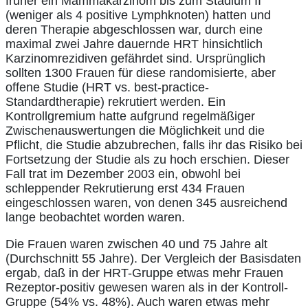
früher ein Mammakarzinom bis zum Stadium II
(weniger als 4 positive Lymphknoten) hatten und
deren Therapie abgeschlossen war, durch eine
maximal zwei Jahre dauernde HRT hinsichtlich
Karzinomrezidiven gefährdet sind. Ursprünglich
sollten 1300 Frauen für diese randomisierte, aber
offene Studie (HRT vs. best-practice-
Standardtherapie) rekrutiert werden. Ein
Kontrollgremium hatte aufgrund regelmäßiger
Zwischenauswertungen die Möglichkeit und die
Pflicht, die Studie abzubrechen, falls ihr das Risiko bei
Fortsetzung der Studie als zu hoch erschien. Dieser
Fall trat im Dezember 2003 ein, obwohl bei
schleppender Rekrutierung erst 434 Frauen
eingeschlossen waren, von denen 345 ausreichend
lange beobachtet worden waren.
Die Frauen waren zwischen 40 und 75 Jahre alt
(Durchschnitt 55 Jahre). Der Vergleich der Basisdaten
ergab, daß in der HRT-Gruppe etwas mehr Frauen
Rezeptor-positiv gewesen waren als in der Kontroll-
Gruppe (54% vs. 48%). Auch waren etwas mehr