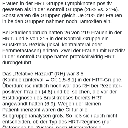
Frauen in der HRT-Gruppe Lymphknoten-positiv
gewesen als in der Kontroll-Gruppe (26% vs. 21%).
Sonst waren die Gruppen gleich. Je 21% der Frauen
in beiden Gruppen nahmen noch Tamoxifen ein.
Bei Studienabbruch hatten 26 von 219 Frauen in der
HRT- und 8 von 215 in der Kontroll-Gruppe ein
Brustkrebs-Rezidiv (lokal, kontralateral oder
Fernmetastasen) erlitten. Zwei der Frauen mit Rezidiv
in der Kontroll-Gruppe hatten protokollwidrig HRT
durchgeführt.
Das „Relative Hazard” (RH) war 3,5
(Konfidenzintervall = CI: 1,5-8,1) in der HRT-Gruppe.
Überdurchschnittlich hoch war das RH bei Rezeptor-
positiven Frauen (4,8) und bei solchen, die vor der
Erstdiagnose des Brustkrebses bereits HRT
angewandt hatten (6,9). Wegen der kleinen
Patientinnenzahl waren die CI für alle
Subgruppenanalysen groß. So ließ sich auch nicht
entscheiden, ob der Typ des HRT-Regimes (nur
Östrogene bei Zustand nach Hysterektomie,