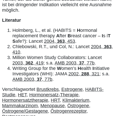
ist bei dringender Indikation vielleicht eine Ausnahme
möglich.
Literatur
Holmberg, L., et al. (HABITS =
H
ormonal
replacement therapy
A
fter
B
reast cancer –
I
s i
T
S
afe?): Lancet
2004,
363
, 453
.
Chlebowski, R.T., und Col, N.: Lancet
2004,
363
,
410
.
Million Women Study Collaborators: Lancet
2003,
362
, 419
; s.a.
AMB 2003,
37
, 77b
.
Writing Group for the
W
omen’s
H
ealth
I
nitiative
Investigators (WHI): JAMA
2002,
288
, 321
; s.a.
AMB 2003,
37
, 77b
.
Verschlagwortet
Brustkrebs
,
Estrogene
,
HABITS-
Studie
,
HET
,
Hormonersatz-Therapie
,
Hormonersatztherapie
,
HRT
,
Klimakterium
,
Mammakarzinom
,
Menopause
,
Östrogene
,
Östrogene/Gestagene
,
Östrogenrezeptor
,