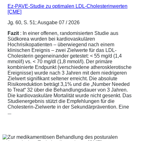
Ez-PAVE-Studie zu optimalen LDL-Cholesterinwerten
[CME]
Jg. 60, S. 51; Ausgabe 07 / 2026
Fazit
: In einer offenen, randomisierten Studie aus
Südkorea wurden bei kardiovaskulären
Hochrisikopatienten – überwiegend nach einem
klinischen Ereignis – zwei Zielwerte für das LDL-
Cholesterin gegeneinander getestet: < 55 mg/d (1,4
mmol/l) vs. < 70 mg/dl (1,8 mmol/l). Der primäre
kombinierte Endpunkt (verschiedene atherosklerotische
Ereignisse) wurde nach 3 Jahren mit dem niedrigeren
Zielwert signifikant seltener erreicht. Die absolute
Risikoreduktion beträgt 3,1% und die „Number Needed
to Treat“ 32 über die Behandlungsdauer von 3 Jahren.
Die kardiovaskuläre Mortalität wurde nicht gesenkt. Das
Studienergebnis stützt die Empfehlungen für die
Cholesterin-Zielwerte in der Sekundärprävention. Eine
...