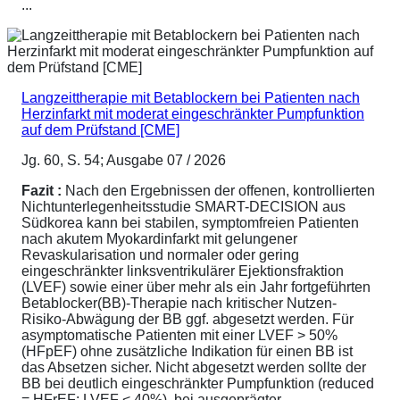
...
Langzeittherapie mit Betablockern bei Patienten nach
Herzinfarkt mit moderat eingeschränkter Pumpfunktion
auf dem Prüfstand [CME]
Jg. 60, S. 54; Ausgabe 07 / 2026
Fazit :
Nach den Ergebnissen der offenen, kontrollierten
Nichtunterlegenheitsstudie SMART-DECISION aus
Südkorea kann bei stabilen, symptomfreien Patienten
nach akutem Myokardinfarkt mit gelungener
Revaskularisation und normaler oder gering
eingeschränkter linksventrikulärer Ejektionsfraktion
(LVEF) sowie einer über mehr als ein Jahr fortgeführten
Betablocker(BB)-Therapie nach kritischer Nutzen-
Risiko-Abwägung der BB ggf. abgesetzt werden. Für
asymptomatische Patienten mit einer LVEF > 50%
(HFpEF) ohne zusätzliche Indikation für einen BB ist
das Absetzen sicher. Nicht abgesetzt werden sollte der
BB bei deutlich eingeschränkter Pumpfunktion (reduced
= HFrEF; LVEF < 40%), bei ausgeprägter