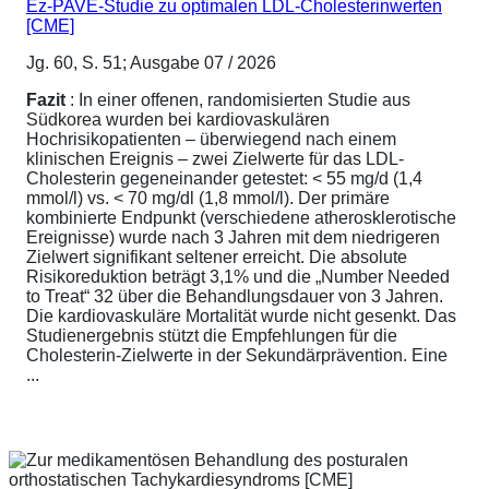
Ez-PAVE-Studie zu optimalen LDL-Cholesterinwerten
[CME]
Jg. 60, S. 51; Ausgabe 07 / 2026
Fazit
: In einer offenen, randomisierten Studie aus
Südkorea wurden bei kardiovaskulären
Hochrisikopatienten – überwiegend nach einem
klinischen Ereignis – zwei Zielwerte für das LDL-
Cholesterin gegeneinander getestet: < 55 mg/d (1,4
mmol/l) vs. < 70 mg/dl (1,8 mmol/l). Der primäre
kombinierte Endpunkt (verschiedene atherosklerotische
Ereignisse) wurde nach 3 Jahren mit dem niedrigeren
Zielwert signifikant seltener erreicht. Die absolute
Risikoreduktion beträgt 3,1% und die „Number Needed
to Treat“ 32 über die Behandlungsdauer von 3 Jahren.
Die kardiovaskuläre Mortalität wurde nicht gesenkt. Das
Studienergebnis stützt die Empfehlungen für die
Cholesterin-Zielwerte in der Sekundärprävention. Eine
...