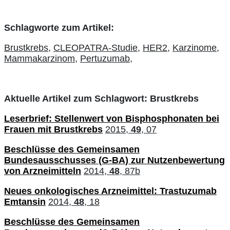
Schlagworte zum Artikel:
Brustkrebs,
CLEOPATRA-Studie,
HER2,
Karzinome,
Mammakarzinom,
Pertuzumab,
Aktuelle Artikel zum Schlagwort: Brustkrebs
Leserbrief: Stellenwert von Bisphosphonaten bei
Frauen mit Brustkrebs
2015,
49
, 07
Beschlüsse des Gemeinsamen
Bundesausschusses (G-BA) zur Nutzenbewertung
von Arzneimitteln
2014,
48
, 87b
Neues onkologisches Arzneimittel: Trastuzumab
Emtansin
2014,
48
, 18
Beschlüsse des Gemeinsamen