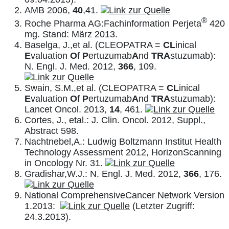
AMB 2006,
40
,41.
®
Roche Pharma AG:Fachinformation Perjeta
420
mg. Stand: März 2013.
Baselga, J.,et al. (CLEOPATRA =
CL
inical
E
valuation
O
f
P
ertuzumab
A
nd
TRA
stuzumab):
N. Engl. J. Med. 2012,
366
, 109.
Swain, S.M.,et al. (CLEOPATRA =
CL
inical
E
valuation
O
f
P
ertuzumab
A
nd
TRA
stuzumab):
Lancet Oncol. 2013,
14
, 461.
Cortes, J., etal.: J. Clin. Oncol. 2012, Suppl.,
Abstract 598.
Nachtnebel,A.: Ludwig Boltzmann Institut Health
Technology Assessment 2012, HorizonScanning
in Oncology Nr. 31.
Gradishar,W.J.: N. Engl. J. Med. 2012,
366
, 176.
National ComprehensiveCancer Network Version
1.2013:
(Letzter Zugriff:
24.3.2013).