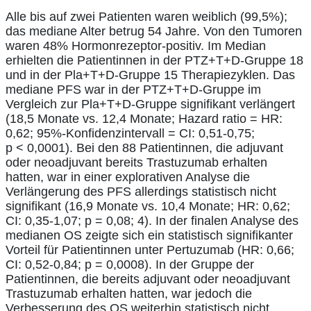
Alle bis auf zwei Patienten waren weiblich (99,5%);
das mediane Alter betrug 54 Jahre. Von den Tumoren
waren 48% Hormonrezeptor-positiv. Im Median
erhielten die Patientinnen in der PTZ+T+D-Gruppe 18
und in der Pla+T+D-Gruppe 15 Therapiezyklen. Das
mediane PFS war in der PTZ+T+D-Gruppe im
Vergleich zur Pla+T+D-Gruppe signifikant verlängert
(18,5 Monate vs. 12,4 Monate; Hazard ratio = HR:
0,62; 95%-Konfidenzintervall = CI: 0,51-0,75;
p < 0,0001). Bei den 88 Patientinnen, die adjuvant
oder neoadjuvant bereits Trastuzumab erhalten
hatten, war in einer explorativen Analyse die
Verlängerung des PFS allerdings statistisch nicht
signifikant (16,9 Monate vs. 10,4 Monate; HR: 0,62;
CI: 0,35-1,07; p = 0,08; 4). In der finalen Analyse des
medianen OS zeigte sich ein statistisch signifikanter
Vorteil für Patientinnen unter Pertuzumab (HR: 0,66;
CI: 0,52-0,84; p = 0,0008). In der Gruppe der
Patientinnen, die bereits adjuvant oder neoadjuvant
Trastuzumab erhalten hatten, war jedoch die
Verbesserung des OS weiterhin statistisch nicht