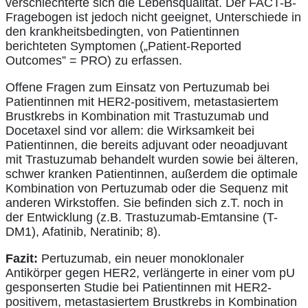
verschlechterte sich die Lebensqualität. Der FACT-B-
Fragebogen ist jedoch nicht geeignet, Unterschiede in
den krankheitsbedingten, von Patientinnen
berichteten Symptomen („Patient-Reported
Outcomes” = PRO) zu erfassen.
Offene Fragen zum Einsatz von Pertuzumab bei
Patientinnen mit HER2-positivem, metastasiertem
Brustkrebs in Kombination mit Trastuzumab und
Docetaxel sind vor allem: die Wirksamkeit bei
Patientinnen, die bereits adjuvant oder neoadjuvant
mit Trastuzumab behandelt wurden sowie bei älteren,
schwer kranken Patientinnen, außerdem die optimale
Kombination von Pertuzumab oder die Sequenz mit
anderen Wirkstoffen. Sie befinden sich z.T. noch in
der Entwicklung (z.B. Trastuzumab-Emtansine (T-
DM1), Afatinib, Neratinib; 8).
Fazit:
Pertuzumab, ein neuer monoklonaler
Antikörper gegen HER2, verlängerte in einer vom pU
gesponserten Studie bei Patientinnen mit HER2-
positivem, metastasiertem Brustkrebs in Kombination