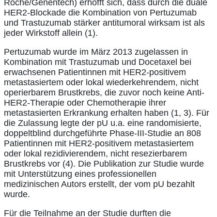
Roche/Genentech) erhofft sich, dass durch die duale
HER2-Blockade die Kombination von Pertuzumab
und Trastuzumab stärker antitumoral wirksam ist als
jeder Wirkstoff allein (1).
Pertuzumab wurde im März 2013 zugelassen in
Kombination mit Trastuzumab und Docetaxel bei
erwachsenen Patientinnen mit HER2-positivem
metastasiertem oder lokal wiederkehrendem, nicht
operierbarem Brustkrebs, die zuvor noch keine Anti-
HER2-Therapie oder Chemotherapie ihrer
metastasierten Erkrankung erhalten haben (1, 3). Für
die Zulassung legte der pU u.a. eine randomisierte,
doppeltblind durchgeführte Phase-III-Studie an 808
Patientinnen mit HER2-positivem metastasiertem
oder lokal rezidivierendem, nicht resezierbarem
Brustkrebs vor (4). Die Publikation zur Studie wurde
mit Unterstützung eines professionellen
medizinischen Autors erstellt, der vom pU bezahlt
wurde.
Für die Teilnahme an der Studie durften die