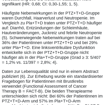
signifikant (HR: 0,68; CI: 0,30-1,55; 1, 5).
Häufigste Nebenwirkungen in der PTZ+T+D-Gruppe
waren Durchfall, Haarverlust und Neutropenie. Im
Vergleich zu Pla+T+D traten unter PTZ+T+D häufiger
auf: Diarrhö, Entzündungen der Schleimhäute,
Hautveränderungen, Juckreiz und febrile Neutropenie
(5). Schwerwiegende Nebenwirkungen traten auf bei
36% der Patientinnen unter PTZ+T+D und bei 29%
unter Pla+T+D. Eine linksventrikuläre Dysfunktion
entwickelte sich in der PTZ+T+D-Gruppe nicht
häufiger als in der Pla+T+D-Gruppe (Grad ≥ 3: 5/407
= 1,2% vs. 11/397 = 2,8%; 4).
Daten zur Lebensqualität sind nur in einem Abstract
publiziert (6). Zur Erhebung wurde ein standardisierter
Fragebogen für Patientinnen mit Brustkrebs
verwendet (Functional Assessment of Cancer
Therapy B = FACT-B). Die beiden Therapiearme
unterschieden sich nicht: Bei 60% der Patientinnen im
PTZ+T+D-Arm und 57% im Pla+T+D-Arm