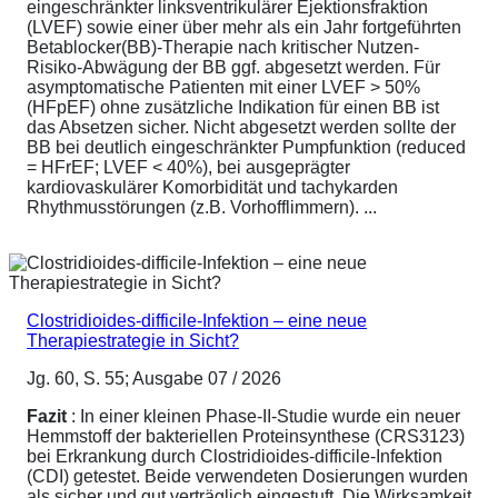
eingeschränkter linksventrikulärer Ejektionsfraktion
(LVEF) sowie einer über mehr als ein Jahr fortgeführten
Betablocker(BB)-Therapie nach kritischer Nutzen-
Risiko-Abwägung der BB ggf. abgesetzt werden. Für
asymptomatische Patienten mit einer LVEF > 50%
(HFpEF) ohne zusätzliche Indikation für einen BB ist
das Absetzen sicher. Nicht abgesetzt werden sollte der
BB bei deutlich eingeschränkter Pumpfunktion (reduced
= HFrEF; LVEF < 40%), bei ausgeprägter
kardiovaskulärer Komorbidität und tachykarden
Rhythmusstörungen (z.B. Vorhofflimmern). ...
Clostridioides-difficile-Infektion – eine neue
Therapiestrategie in Sicht?
Jg. 60, S. 55; Ausgabe 07 / 2026
Fazit
: In einer kleinen Phase-II-Studie wurde ein neuer
Hemmstoff der bakteriellen Proteinsynthese (CRS3123)
bei Erkrankung durch Clostridioides-difficile-Infektion
(CDI) getestet. Beide verwendeten Dosierungen wurden
als sicher und gut verträglich eingestuft. Die Wirksamkeit